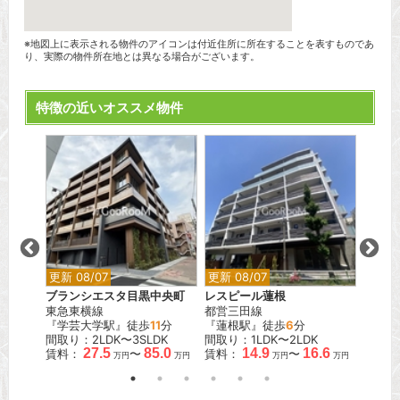
※地図上に表示される物件のアイコンは付近住所に所在することを表すものであ
り、実際の物件所在地とは異なる場合がございます。
特徴の近いオススメ物件
更新 08/07
更新 08/07
更新 0
ブランシエスタ目黒中央町
レスピール蓮根
ディー
東急東横線
都営三田線
都営大
歩
6
分
『学芸大学駅』徒歩
11
分
『蓮根駅』徒歩
6
分
『新御
間取り：2LDK〜3SLDK
間取り：1LDK〜2LDK
間取り
.0
27.5
85.0
14.9
16.6
賃料：
〜
賃料：
〜
賃料：
万円
万円
万円
万円
万円