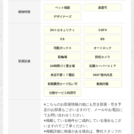
ペット相談
楽器可
建物特徴
デザイナーズ
24ｈセキュリティ
CATV
CS
BS
宅配ボックス
オートロック
駐輪場
防犯カメラ
部屋設備
24時間ゴミ置き場
近隣スーパーストア
来店不要ＩＴ重説
360°室内内見
初期費用カード払い可
動画内覧
分割サービス利用可
※こちらのお部屋情報の他にも空き部屋・空き予
定のお部屋もございますので、メールやお電話に
てお問い合わせください。
※掲載している物件がご成約している場合もござ
いますのでご了承ください。
※掲載詳細に相違がある場合は、弊社スタッフの