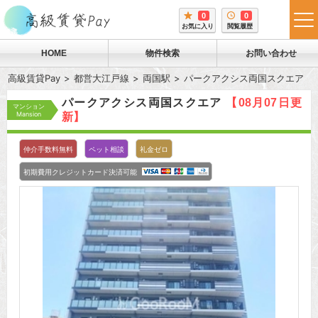
0
0
tog
お気に入り
閲覧履歴
me
HOME
物件検索
お問い合わせ
高級賃貸Pay
都営大江戸線
両国駅
パークアクシス両国スクエア
パークアクシス両国スクエア
【08月07日更
マンション
Mansion
新】
仲介手数料無料
ペット相談
礼金ゼロ
初期費用クレジットカード決済可能