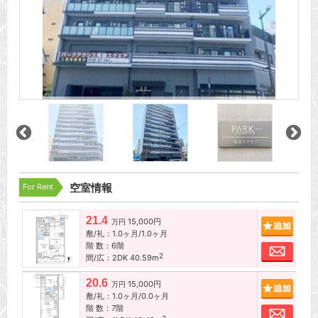
For Rent
空室情報
21.4
15,000円
追加
万円
敷/礼：1.0ヶ月/1.0ヶ月
階 数：6階
お問
2
間/広：2DK 40.59m
20.6
15,000円
追加
万円
敷/礼：1.0ヶ月/0.0ヶ月
階 数：7階
お問