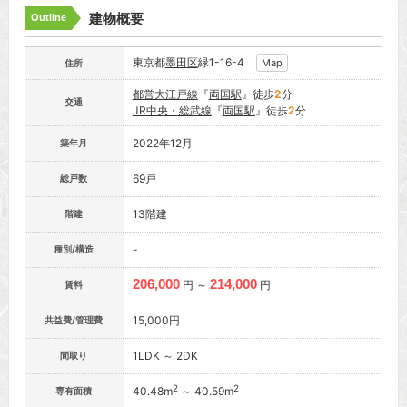
建物概要
Outline
東京都
墨田区
緑1-16-4
Map
住所
都営大江戸線
『
両国駅
』徒歩
2
分
交通
JR中央・総武線
『
両国駅
』徒歩
2
分
2022年12月
築年月
69戸
総戸数
13階建
階建
-
種別/構造
206,000
214,000
円 ～
円
賃料
15,000円
共益費/管理費
1LDK ～ 2DK
間取り
2
2
40.48m
～ 40.59m
専有面積