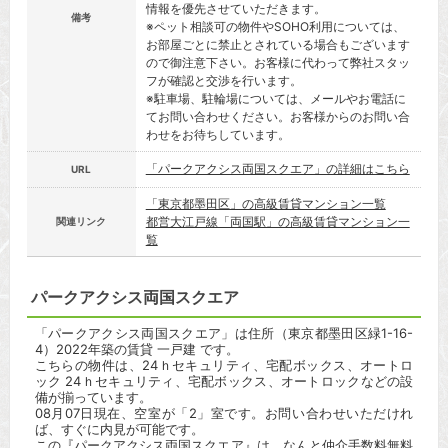
情報を優先させていただきます。
備考
※ペット相談可の物件やSOHO利用については、
お部屋ごとに禁止とされている場合もございます
ので御注意下さい。お客様に代わって弊社スタッ
フが確認と交渉を行います。
※駐車場、駐輪場については、メールやお電話に
てお問い合わせください。お客様からのお問い合
わせをお待ちしています。
「パークアクシス両国スクエア」の詳細はこちら
URL
「東京都墨田区」の高級賃貸マンション一覧
都営大江戸線「両国駅」の高級賃貸マンション一
関連リンク
覧
パークアクシス両国スクエア
「パークアクシス両国スクエア」は住所（東京都墨田区緑1-16-
4）2022年築の賃貸 一戸建 です。
こちらの物件は、24ｈセキュリティ、宅配ボックス、オートロ
ック 24ｈセキュリティ、宅配ボックス、オートロックなどの設
備が揃っています。
08月07日現在、空室が「2」室です。お問い合わせいただけれ
ば、すぐに内見が可能です。
この『パークアクシス両国スクエア』は、なんと仲介手数料無料