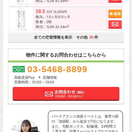
2
間/広：1LDK 42.39m
19.3
12,000円
追加
万円
敷/礼：1.0ヶ月/0.0ヶ月
階 数：2階
お問
2
間/広：1LDK 32.34m
全ての空室情報を表示 その他
件
26
物件に関するお問合わせはこちらから
03-5468-8899
高級賃貸Pay
店舗情報
営業時間：10:00～19:00
パークアクシス池袋イーストは、最寄り駅
の「池袋駅」から徒歩で7分になります。
また、宅配ボックス、駐輪場、24時間ゴ
ミ置き場、近隣スーパーストアなどがあり