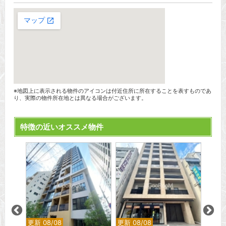
※地図上に表示される物件のアイコンは付近住所に所在することを表すものであ
り、実際の物件所在地とは異なる場合がございます。
特徴の近いオススメ物件
更新 08/08
更新 08/08
更新 0