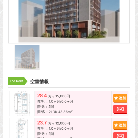
For Rent
空室情報
28.4
15,000円
追加
万円
敷/礼：1.0ヶ月/0.0ヶ月
階 数：2階
お問
2
間/広：2LDK 48.86m
23.7
12,000円
追加
万円
敷/礼：1.0ヶ月/0.0ヶ月
階 数：2階
お問