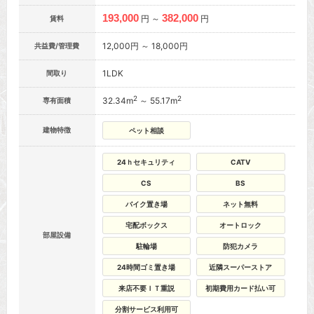
193,000
382,000
円 ～
円
賃料
12,000円 ～ 18,000円
共益費/管理費
1LDK
間取り
2
2
32.34m
～ 55.17m
専有面積
建物特徴
ペット相談
24ｈセキュリティ
CATV
CS
BS
バイク置き場
ネット無料
宅配ボックス
オートロック
部屋設備
駐輪場
防犯カメラ
24時間ゴミ置き場
近隣スーパーストア
来店不要ＩＴ重説
初期費用カード払い可
分割サービス利用可