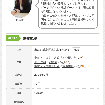
利便性が良い物件となっております。
パークアクシス池袋イーストは、現在空室
が31室となっています。
内見をご検討や物件・お部屋についてご不
明な点がございましたら高級賃貸Payまで
担当者
気軽にお問い合わせください
建物概要
Outline
東京都
豊島区
東池袋3-13-5
Map
住所
東京メトロ丸ノ内線
『
池袋駅
』徒歩
7
分
JR山手線
『
池袋駅
』徒歩
9
分
交通
東京メトロ有楽町線
『
東池袋駅
』徒歩
8
分
2026年2月
築年月
77戸
総戸数
12階建
階建
-
種別/構造