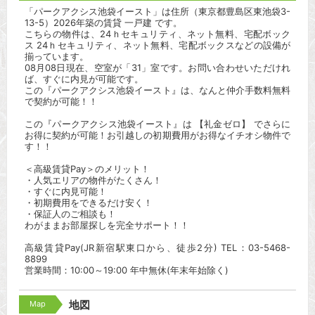
「パークアクシス池袋イースト」は住所（東京都豊島区東池袋3-
13-5）2026年築の賃貸 一戸建 です。
こちらの物件は、24ｈセキュリティ、ネット無料、宅配ボック
ス 24ｈセキュリティ、ネット無料、宅配ボックスなどの設備が
揃っています。
08月08日現在、空室が「31」室です。お問い合わせいただけれ
ば、すぐに内見が可能です。
この『パークアクシス池袋イースト』は、なんと仲介手数料無料
で契約が可能！！
この『パークアクシス池袋イースト』は 【礼金ゼロ】 でさらに
お得に契約が可能！お引越しの初期費用がお得なイチオシ物件で
す！！
＜高級賃貸Pay＞のメリット！
・人気エリアの物件がたくさん！
・すぐに内見可能！
・初期費用をできるだけ安く！
・保証人のご相談も！
わがままお部屋探しを完全サポート！！
高級賃貸Pay(JR新宿駅東口から、徒歩2分) TEL：03-5468-
8899
営業時間：10:00～19:00 年中無休(年末年始除く)
Map
地図