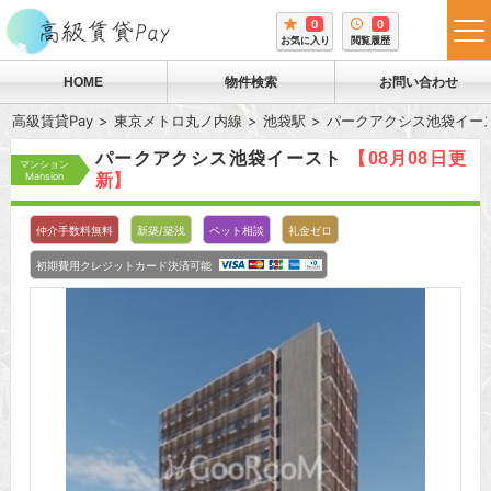
0
0
tog
お気に入り
閲覧履歴
me
HOME
物件検索
お問い合わせ
高級賃貸Pay
東京メトロ丸ノ内線
池袋駅
パークアクシス池袋イー
パークアクシス池袋イースト
【08月08日更
マンション
Mansion
新】
仲介手数料無料
新築/築浅
ペット相談
礼金ゼロ
初期費用クレジットカード決済可能