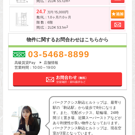
2
間/広：2LDK 55.12m
24.7
15,000円
追加
万円
敷/礼：1.0ヶ月/1.0ヶ月
階 数：6階
お問
2
間/広：2LDK 53.1m
物件に関するお問合わせはこちらから
03-5468-8899
高級賃貸Pay
店舗情報
営業時間：10:00～19:00
パークアクシス駒込ヒルトップは、最寄り
駅の「駒込駅」から徒歩で8分になりま
す。また、宅配ボックス、駐輪場、24時
間ゴミ置き場、近隣スーパーストアなどが
あり利便性が良い物件となっております。
パークアクシス駒込ヒルトップは、現在空
室が3室となっています。