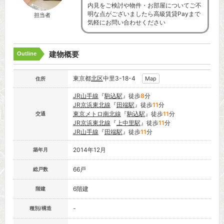
内見をご検討や物件・お部屋についてご不
明な点がございましたら高級賃貸Payまで
担当者
気軽にお問い合わせください
建物概要
Outline
東京都
北区
中里3-18-4
Map
住所
JR山手線
『
駒込駅
』徒歩
8
分
JR京浜東北線
『
田端駅
』徒歩
11
分
東京メトロ南北線
『
駒込駅
』徒歩
11
分
交通
JR京浜東北線
『
上中里駅
』徒歩
11
分
JR山手線
『
田端駅
』徒歩
11
分
2014年12月
築年月
66戸
総戸数
6階建
階建
-
種別/構造