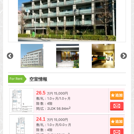
For Rent
空室情報
26.5
15,000円
追加
万円
敷/礼：1.0ヶ月/1.0ヶ月
階 数：4階
お問
2
間/広：2LDK 56.94m
24.1
15,000円
追加
万円
敷/礼：1.0ヶ月/0.0ヶ月
階 数：4階
お問