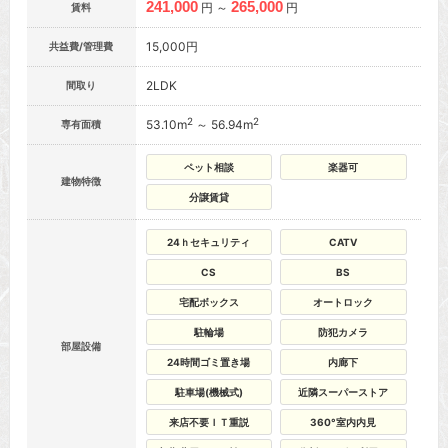
241,000
265,000
円 ～
円
賃料
15,000円
共益費/管理費
2LDK
間取り
2
2
53.10m
～ 56.94m
専有面積
ペット相談
楽器可
建物特徴
分譲賃貸
24ｈセキュリティ
CATV
CS
BS
宅配ボックス
オートロック
駐輪場
防犯カメラ
部屋設備
24時間ゴミ置き場
内廊下
駐車場(機械式)
近隣スーパーストア
来店不要ＩＴ重説
360°室内内見