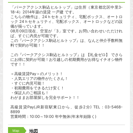
「パークアクシス駒込ヒルトップ」は住所（東京都北区中里3-
18-4）2014年築の賃貸 一戸建 です。
こちらの物件は、24ｈセキュリティ、宅配ボックス、オートロ
ック 24ｈセキュリティ、宅配ボックス、オートロックなどの設
備が揃っています。
08月09日現在、空室が「3」室です。お問い合わせいただけれ
ば、すぐに内見が可能です。
この『パークアクシス駒込ヒルトップ』は、なんと仲介手数料無
料で契約が可能！！
この『パークアクシス駒込ヒルトップ』は 【礼金ゼロ】 でさら
にお得に契約が可能！お引越しの初期費用がお得なイチオシ物件
です！！
＜高級賃貸Pay＞のメリット！
・人気エリアの物件がたくさん！
・すぐに内見可能！
・初期費用をできるだけ安く！
・保証人のご相談も！
わがままお部屋探しを完全サポート！！
高級賃貸Pay(JR新宿駅東口から、徒歩2分) TEL：03-5468-
8899
営業時間：10:00～19:00 年中無休(年末年始除く)
Map
地図