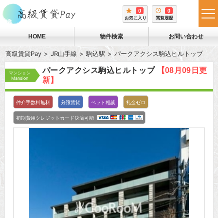
0
0
tog
お気に入り
閲覧履歴
me
HOME
物件検索
お問い合わせ
高級賃貸Pay
JR山手線
駒込駅
パークアクシス駒込ヒルトップ
パークアクシス駒込ヒルトップ
【08月09日更
マンション
Mansion
新】
仲介手数料無料
分譲賃貸
ペット相談
礼金ゼロ
初期費用クレジットカード決済可能