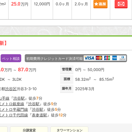
お
2m
25.0
12,000円
0.0ヶ月
2.0ヶ月
2
万円
更新】
ペット相談
初期費用クレジットカード決済可能
.0
87.0
管理費
0円 ～ 50,000円
万円 ～
万円
2
2
LDK ～ 3LDK
面積
58.32m
～ 85.15m
京都
渋谷区
渋谷3-3-10
築年月
2025年3月
山手線
『
渋谷駅
』徒歩
7
分
京メトロ銀座線
『
渋谷駅
』徒歩
5
分
京メトロ半蔵門線
『
渋谷駅
』徒歩
5
分
京メトロ千代田線
『
表参道駅
』徒歩
12
分
分譲賃貸
タワーマンション