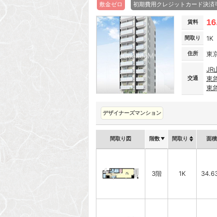
敷金ゼロ
初期費用クレジットカード決済
16
賃料
間取り
1K
住所
東
JR
交通
東
東
デザイナーズマンション
間取り図
階数
間取り
面積
3階
1K
34.6