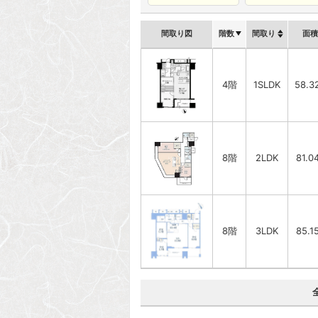
間取り図
階数
間取り
面積
4階
1SLDK
58.3
8階
2LDK
81.0
8階
3LDK
85.1