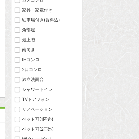
家具・家電付き
駐車場付き(賃料込)
問合わせ
角部屋
最上階
南向き
問合わせ
IHコンロ
2口コンロ
独立洗面台
シャワートイレ
TVドアフォン
リノベーション
ペット可(1匹迄)
ペット可(2匹迄)
WIクローゼット