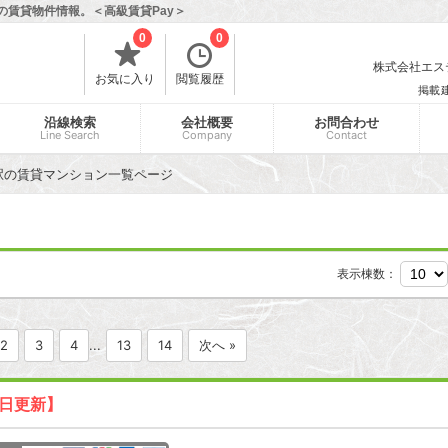
の賃貸物件情報。＜高級賃貸Pay＞
0
0
株式会社エスティ
お気に入り
閲覧履歴
掲載
沿線検索
会社概要
お問合わせ
Line Search
Company
Contact
駅の賃貸マンション一覧ページ
表示棟数：
2
3
4
...
13
14
次へ »
7日更新】