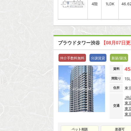
4階
1LDK
46.6
プラウドタワー渋谷
【08月07日
仲介手数料無料
分譲賃貸
新築/築浅
45
賃料
間取り
1S
住所
東
JR
東
交通
東
東
ペット相談
楽器可