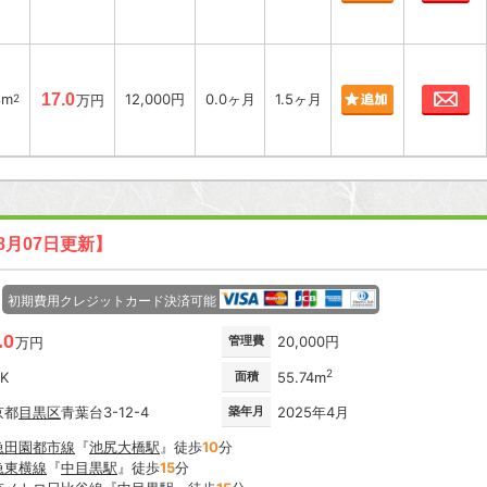
お
8m
17.0
12,000円
0.0ヶ月
1.5ヶ月
2
万円
8月07日更新】
初期費用クレジットカード決済可能
.0
管理費
20,000円
万円
2
DK
面積
55.74m
京都
目黒区
青葉台3-12-4
築年月
2025年4月
急田園都市線
『
池尻大橋駅
』徒歩
10
分
急東横線
『
中目黒駅
』徒歩
15
分