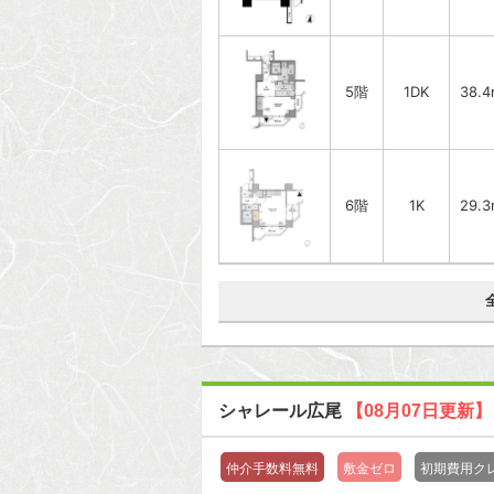
5階
1DK
38.
6階
1K
29.
シャレール広尾
【08月07日更新】
仲介手数料無料
敷金ゼロ
初期費用ク