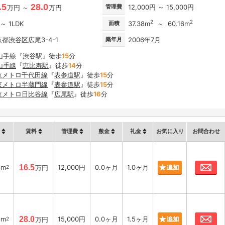
.5
28.0
管理費
12,000円 ～ 15,000円
万円 ～
万円
2
2
 ～ 1LDK
面積
37.38m
～ 60.16m
京都
渋谷区
広尾3-4-1
築年月
2006年7月
山手線
『
渋谷駅
』徒歩
15
分
山手線
『
恵比寿駅
』徒歩
14
分
京メトロ千代田線
『
表参道駅
』徒歩
15
分
京メトロ半蔵門線
『
表参道駅
』徒歩
15
分
京メトロ日比谷線
『
広尾駅
』徒歩
16
分
賃料
管理費
敷金
礼金
お気に入り
お問合わせ
お
8m
16.5
12,000円
0.0ヶ月
1.0ヶ月
2
万円
お
6m
28.0
15,000円
0.0ヶ月
1.5ヶ月
2
万円