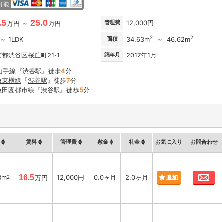
可能
.5
25.0
管理費
12,000円
万円 ～
万円
2
2
 ～ 1LDK
面積
34.63m
～ 46.62m
京都
渋谷区
桜丘町21-1
築年月
2017年1月
山手線
『
渋谷駅
』徒歩
4
分
急東横線
『
渋谷駅
』徒歩
7
分
急田園都市線
『
渋谷駅
』徒歩
5
分
賃料
管理費
敷金
礼金
お気に入り
お問合わせ
お
3m
16.5
12,000円
0.0ヶ月
2.0ヶ月
2
万円