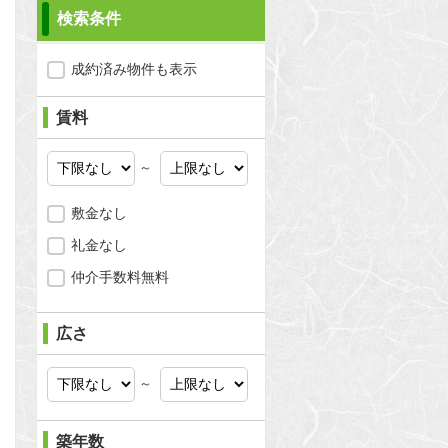
検索条件
成約済み物件も表示
賃料
～
敷金なし
礼金なし
仲介手数料無料
広さ
問合わせ
～
築年数