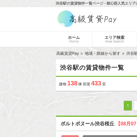
渋谷駅の賃貸物件一覧ページ - 都心部人気エリア
ホーム
エリア検索
Home
Area Search
高級賃貸Pay
地域・路線から探す
渋谷
渋谷駅の賃貸物件一覧
138
433
建物
棟 部屋
室
1
ポルトボヌール渋谷桜丘
【08月0