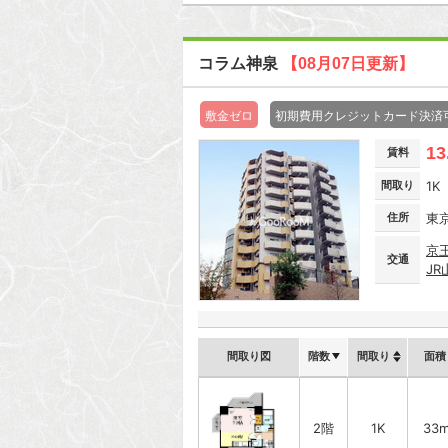
コラム神泉
【08月07日更新】
敷金ゼロ
初期費用クレジットカード決済
13
賃料
間取り
1K
住所
東
京
交通
JR
間取り図
階数
間取り
面積
2階
1K
33