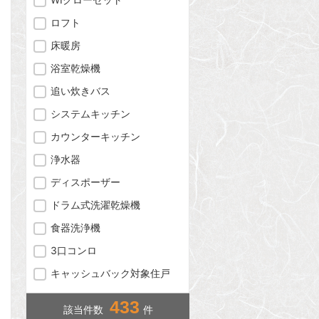
ロフト
床暖房
浴室乾燥機
追い炊きバス
システムキッチン
カウンターキッチン
浄水器
ディスポーザー
ドラム式洗濯乾燥機
食器洗浄機
問合わせ
3口コンロ
キャッシュバック対象住戸
433
問合わせ
該当件数
件