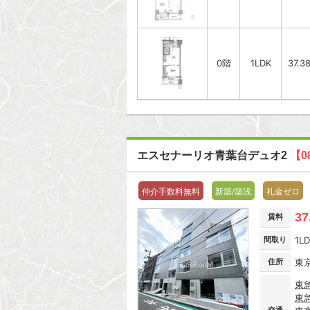
0階
1LDK
37.3
エスセナーリオ青葉台デュオ2
【0
仲介手数料無料
新築/築浅
礼金ゼロ
37
賃料
間取り
1L
住所
東
東
東