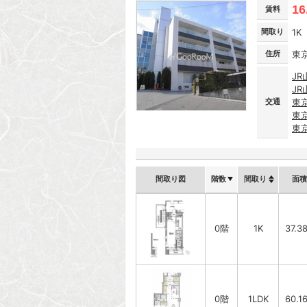
16
賃料
間取り
1K
住所
東
JR
JR
交通
東
東
東
間取り図
階数
間取り
面積
0階
1K
37.3
0階
1LDK
60.1