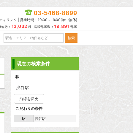
03-5468-8899
リンク | 営業時間：10:00～19:00(年中無休)
12,032
19,891
建物数：
棟 掲載部屋数：
部屋
現在の検索条件
駅
渋谷駅
沿線を変更
こだわりの条件
駅
渋谷駅