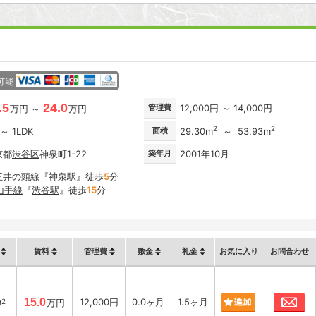
可能
.5
24.0
管理費
12,000円 ～ 14,000円
万円 ～
万円
2
2
 ～ 1LDK
面積
29.30m
～ 53.93m
京都
渋谷区
神泉町1-22
築年月
2001年10月
王井の頭線
『
神泉駅
』徒歩
5
分
山手線
『
渋谷駅
』徒歩
15
分
賃料
管理費
敷金
礼金
お気に入り
お問合わせ
お
m
15.0
12,000円
0.0ヶ月
1.5ヶ月
2
万円