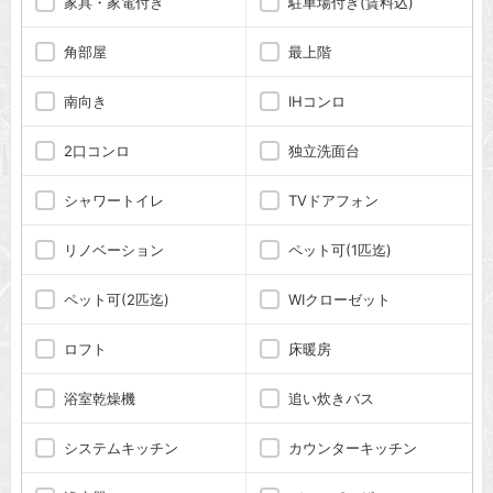
家具・家電付き
駐車場付き(賃料込)
角部屋
最上階
南向き
IHコンロ
2口コンロ
独立洗面台
シャワートイレ
TVドアフォン
リノベーション
ペット可(1匹迄)
ペット可(2匹迄)
WIクローゼット
ロフト
床暖房
浴室乾燥機
追い炊きバス
システムキッチン
カウンターキッチン