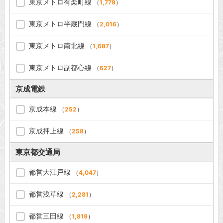
東京メトロ有楽町線
（
1,779
）
東京メトロ半蔵門線
（
2,016
）
東京メトロ南北線
（
1,687
）
東京メトロ副都心線
（
627
）
京成電鉄
京成本線
（
252
）
京成押上線
（
258
）
東京都交通局
都営大江戸線
（
4,047
）
都営浅草線
（
2,281
）
都営三田線
（
1,819
）