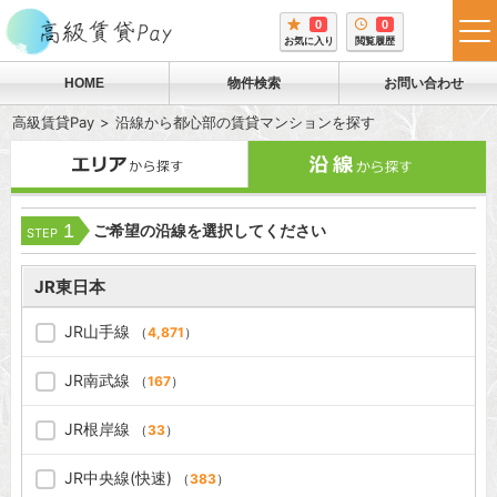
0
0
tog
お気に入り
閲覧履歴
me
HOME
物件検索
お問い合わせ
高級賃貸Pay
沿線から都心部の賃貸マンションを探す
1
ご希望の沿線を選択してください
STEP
JR東日本
JR山手線
（
4,871
）
JR南武線
（
167
）
JR根岸線
（
33
）
JR中央線(快速)
（
383
）