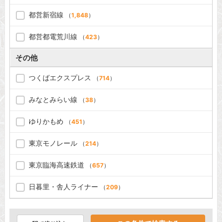
都営新宿線
（
1,848
）
都営都電荒川線
（
423
）
その他
つくばエクスプレス
（
714
）
みなとみらい線
（
38
）
ゆりかもめ
（
451
）
東京モノレール
（
214
）
東京臨海高速鉄道
（
657
）
日暮里・舎人ライナー
（
209
）