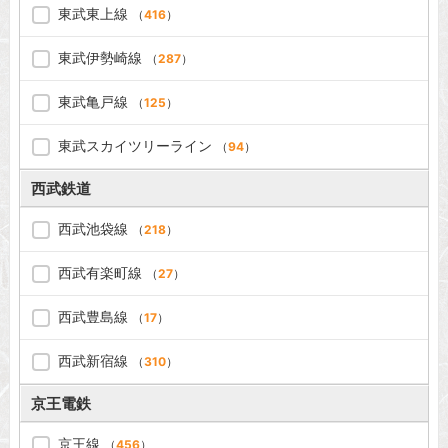
東武東上線
（
416
）
東武伊勢崎線
（
287
）
東武亀戸線
（
125
）
東武スカイツリーライン
（
94
）
西武鉄道
西武池袋線
（
218
）
西武有楽町線
（
27
）
西武豊島線
（
17
）
西武新宿線
（
310
）
京王電鉄
京王線
（
456
）