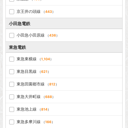
京王井の頭線
（
443
）
小田急電鉄
小田急小田原線
（
436
）
東急電鉄
東急東横線
（
1,104
）
東急目黒線
（
621
）
東急田園都市線
（
812
）
東急大井町線
（
688
）
東急池上線
（
814
）
東急多摩川線
（
166
）