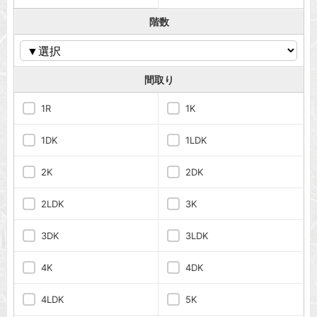
階数
間取り
1R
1K
1DK
1LDK
2K
2DK
2LDK
3K
3DK
3LDK
4K
4DK
4LDK
5K