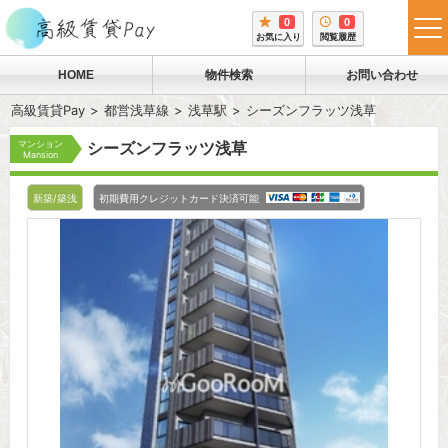
0
0
tog
お気に入り
閲覧履歴
me
HOME
物件検索
お問い合わせ
高級賃貸Pay
都営浅草線
浅草駅
シーズンフラッツ浅草
マンション
シーズンフラッツ浅草
Mansion
新築/築浅
初期費用クレジットカード決済可能