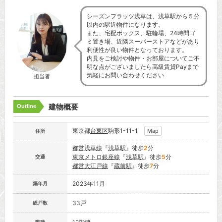
シーズンフラッツ浅草は、浅草駅から５分
以内の駅近物件になります。
また、宅配ボックス、駐輪場、24時間ゴ
ミ置き場、近隣スーパーストアなどがあり
利便性が良い物件となっております。
内見をご検討や物件・お部屋についてご不
明な点がございましたら高級賃貸Payまで
気軽にお問い合わせください
担当者
建物概要
Outline
東京都
台東区
駒形1-11-1
Map
住所
都営浅草線
『
浅草駅
』徒歩
2
分
東京メトロ銀座線
『
浅草駅
』徒歩
5
分
交通
都営大江戸線
『
蔵前駅
』徒歩
7
分
2023年11月
築年月
33戸
総戸数