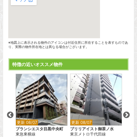
※地図上に表示される物件のアイコンは付近住所に所在することを表すものであ
り、実際の物件所在地とは異なる場合がございます。
特徴の近いオススメ物件
更新 08/07
更新 08/07
更新 0
ス北綾
ブランシエスタ目黒中央町
ブリリアイスト御茶ノ水
レスピ
東急東横線
東京メトロ千代田線
都営三