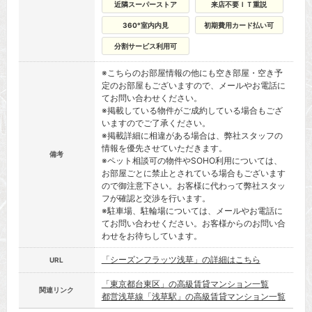
近隣スーパーストア
来店不要ＩＴ重説
360°室内内見
初期費用カード払い可
分割サービス利用可
※こちらのお部屋情報の他にも空き部屋・空き予
定のお部屋もございますので、メールやお電話に
てお問い合わせください。
※掲載している物件がご成約している場合もござ
いますのでご了承ください。
※掲載詳細に相違がある場合は、弊社スタッフの
情報を優先させていただきます。
備考
※ペット相談可の物件やSOHO利用については、
お部屋ごとに禁止とされている場合もございます
ので御注意下さい。お客様に代わって弊社スタッ
フが確認と交渉を行います。
※駐車場、駐輪場については、メールやお電話に
てお問い合わせください。お客様からのお問い合
わせをお待ちしています。
「シーズンフラッツ浅草」の詳細はこちら
URL
「東京都台東区」の高級賃貸マンション一覧
関連リンク
都営浅草線「浅草駅」の高級賃貸マンション一覧