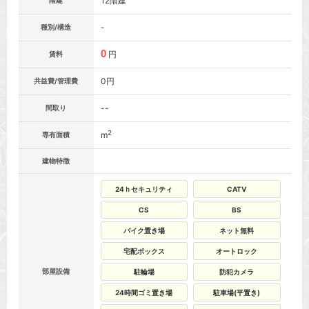
12階建
階建
-
種別/構造
0
円
賃料
0円
共益費/管理費
--
間取り
2
m
専有面積
建物特徴
24ｈセキュリティ
CATV
CS
BS
バイク置き場
ネット無料
宅配ボックス
オートロック
部屋設備
駐輪場
防犯カメラ
24時間ゴミ置き場
駐車場(平置き)