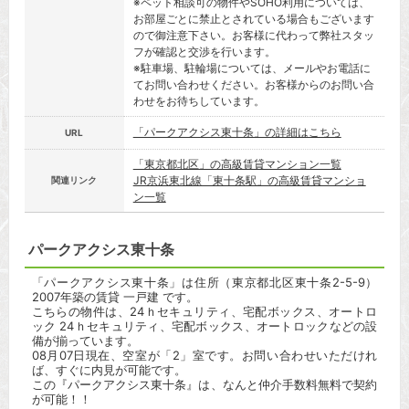
※ペット相談可の物件やSOHO利用については、
お部屋ごとに禁止とされている場合もございます
ので御注意下さい。お客様に代わって弊社スタッ
フが確認と交渉を行います。
※駐車場、駐輪場については、メールやお電話に
てお問い合わせください。お客様からのお問い合
わせをお待ちしています。
「パークアクシス東十条」の詳細はこちら
URL
「東京都北区」の高級賃貸マンション一覧
JR京浜東北線「東十条駅」の高級賃貸マンショ
関連リンク
ン一覧
パークアクシス東十条
「パークアクシス東十条」は住所（東京都北区東十条2-5-9）
2007年築の賃貸 一戸建 です。
こちらの物件は、24ｈセキュリティ、宅配ボックス、オートロ
ック 24ｈセキュリティ、宅配ボックス、オートロックなどの設
備が揃っています。
08月07日現在、空室が「2」室です。お問い合わせいただけれ
ば、すぐに内見が可能です。
この『パークアクシス東十条』は、なんと仲介手数料無料で契約
が可能！！