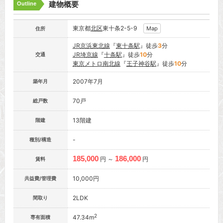
建物概要
Outline
東京都
北区
東十条2-5-9
Map
住所
JR京浜東北線
『
東十条駅
』徒歩
3
分
JR埼京線
『
十条駅
』徒歩
10
分
交通
東京メトロ南北線
『
王子神谷駅
』徒歩
10
分
2007年7月
築年月
70戸
総戸数
13階建
階建
-
種別/構造
185,000
186,000
円 ～
円
賃料
10,000円
共益費/管理費
2LDK
間取り
2
47.34m
専有面積