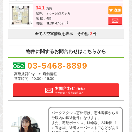
34.1
追加
万円
敷/礼：2.0ヶ月/2.0ヶ月
階 数：4階
お問
2
間/広：1LDK 47.02m
全ての空室情報を表示 その他
件
2
物件に関するお問合わせはこちらから
03-5468-8899
高級賃貸Pay
店舗情報
営業時間：10:00～19:00
パークアクシス恵比寿は、恵比寿駅から５
分以内の駅近物件になります。
また、宅配ボックス、駐輪場、24時間ゴ
ミ置き場、近隣スーパーストアなどがあり