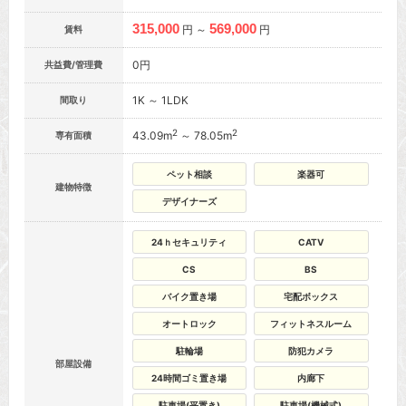
315,000
569,000
円 ～
円
賃料
0円
共益費/管理費
1K ～ 1LDK
間取り
2
2
43.09m
～ 78.05m
専有面積
ペット相談
楽器可
建物特徴
デザイナーズ
24ｈセキュリティ
CATV
CS
BS
バイク置き場
宅配ボックス
オートロック
フィットネスルーム
駐輪場
防犯カメラ
部屋設備
24時間ゴミ置き場
内廊下
駐車場(平置き)
駐車場(機械式)