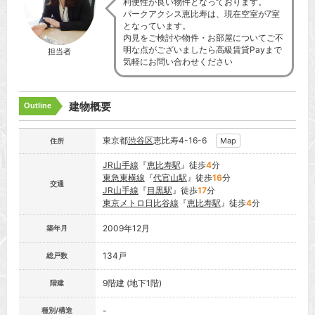
利便性が良い物件となっております。
パークアクシス恵比寿は、現在空室が7室
となっています。
内見をご検討や物件・お部屋についてご不
明な点がございましたら高級賃貸Payまで
担当者
気軽にお問い合わせください
建物概要
Outline
東京都
渋谷区
恵比寿4-16-6
Map
住所
JR山手線
『
恵比寿駅
』徒歩
4
分
東急東横線
『
代官山駅
』徒歩
16
分
交通
JR山手線
『
目黒駅
』徒歩
17
分
東京メトロ日比谷線
『
恵比寿駅
』徒歩
4
分
2009年12月
築年月
134戸
総戸数
9階建 (地下1階)
階建
-
種別/構造