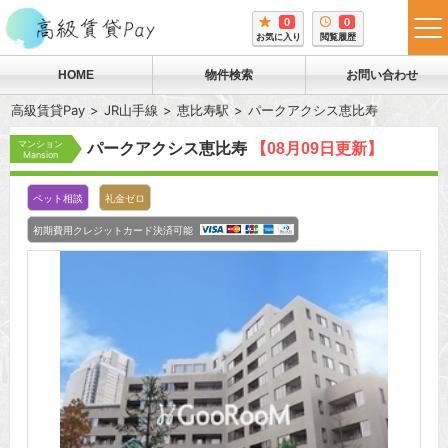
0
0
tog
お気に入り
閲覧履歴
me
HOME
物件検索
お問い合わせ
高級賃貸Pay
JR山手線
恵比寿駅
パークアクシス恵比寿
マンション
パークアクシス恵比寿
【08月09日更新】
Mansion
ペット相談
礼金ゼロ
初期費用クレジットカード決済可能