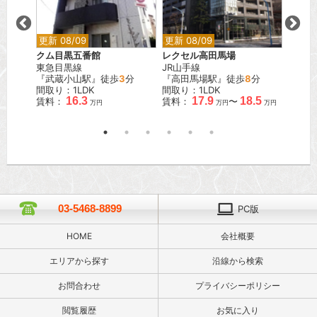
更新 08/09
更新 08/09
更新 0
クム目黒五番館
レクセル高田馬場
フォレ
東急目黒線
JR山手線
東京メ
『武蔵小山駅』徒歩
3
分
『高田馬場駅』徒歩
8
分
『赤坂
間取り：1LDK
間取り：1LDK
間取り
16.3
17.9
18.5
賃料：
賃料：
〜
賃料：
万円
万円
万円
03-5468-8899
PC版
HOME
会社概要
エリアから探す
沿線から検索
お問合わせ
プライバシーポリシー
閲覧履歴
お気に入り