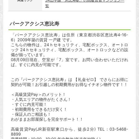
JR山手線「恵比寿駅」の高級賃貸マンション一
関連リンク
覧
パークアクシス恵比寿
「パークアクシス恵比寿」は住所（東京都渋谷区恵比寿4-16-
6）2009年築の賃貸 一戸建 です。
こちらの物件は、24ｈセキュリティ、宅配ボックス、オートロ
ック 24ｈセキュリティ、宅配ボックス、オートロックなどの設
備が揃っています。
08月09日現在、空室が「7」室です。お問い合わせいただけれ
ば、すぐに内見が可能です。
この『パークアクシス恵比寿』は 【礼金ゼロ】 でさらにお得に
契約が可能！お引越しの初期費用がお得なイチオシ物件です！！
＜高級賃貸Pay＞のメリット！
・人気エリアの物件がたくさん！
・すぐに内見可能！
・初期費用をできるだけ安く！
・保証人のご相談も！
わがままお部屋探しを完全サポート！！
高級賃貸Pay(JR新宿駅東口から、徒歩2分) TEL：03-5468-
8899