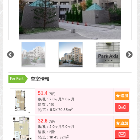
For Rent
空室情報
51.4
追加
万円
敷/礼：2.0ヶ月/1.0ヶ月
階 数：1階
お問
2
間/広：1LDK 70.85m
32.6
追加
万円
敷/礼：2.0ヶ月/1.0ヶ月
階 数：2階
お問
2
間/広：1K 45.32m