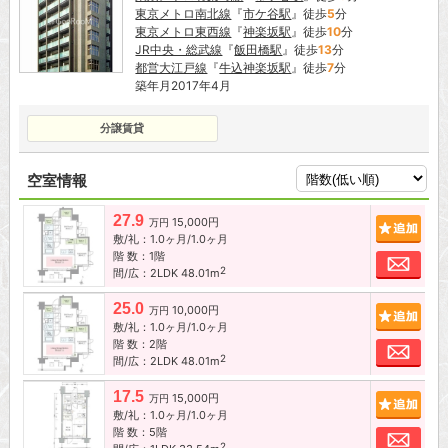
東京メトロ南北線
『
市ケ谷駅
』徒歩
5
分
東京メトロ東西線
『
神楽坂駅
』徒歩
10
分
JR中央・総武線
『
飯田橋駅
』徒歩
13
分
都営大江戸線
『
牛込神楽坂駅
』徒歩
7
分
築年月2017年4月
分譲賃貸
空室情報
27.9
15,000円
追加
万円
敷/礼：1.0ヶ月/1.0ヶ月
階 数：1階
お問
2
間/広：2LDK 48.01m
25.0
10,000円
追加
万円
敷/礼：1.0ヶ月/1.0ヶ月
階 数：2階
お問
2
間/広：2LDK 48.01m
17.5
15,000円
追加
万円
敷/礼：1.0ヶ月/1.0ヶ月
階 数：5階
お問
2