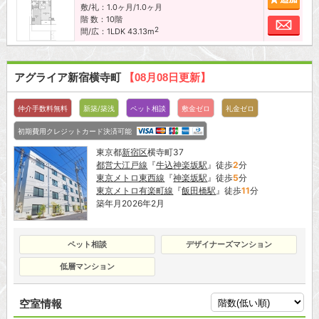
敷/礼：1.0ヶ月/1.0ヶ月
階 数：10階
お問
2
間/広：1LDK 43.13m
アグライア新宿横寺町
【08月08日更新】
仲介手数料無料
新築/築浅
ペット相談
敷金ゼロ
礼金ゼロ
初期費用クレジットカード決済可能
東京都
新宿区
横寺町37
都営大江戸線
『
牛込神楽坂駅
』徒歩
2
分
東京メトロ東西線
『
神楽坂駅
』徒歩
5
分
東京メトロ有楽町線
『
飯田橋駅
』徒歩
11
分
築年月2026年2月
ペット相談
デザイナーズマンション
低層マンション
空室情報