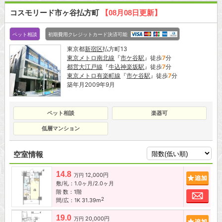
コスモリード市ヶ谷払方町
【08月08日更新】
ペット相談
初期費用クレジットカード決済可能
東京都
新宿区
払方町13
東京メトロ南北線
『
市ケ谷駅
』徒歩
7
分
都営大江戸線
『
牛込神楽坂駅
』徒歩
7
分
東京メトロ有楽町線
『
市ケ谷駅
』徒歩
7
分
築年月2009年9月
ペット相談
楽器可
低層マンション
空室情報
14.8
12,000円
追加
万円
敷/礼：1.0ヶ月/2.0ヶ月
階 数：1階
お問
2
間/広：1K 31.39m
19.0
20,000円
追加
万円