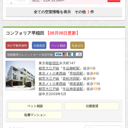
間/広：1LDK 33.54m
全ての空室情報を表示 その他
件
1
コンフォリア早稲田
【08月08日更新】
仲介手数料無料
分譲賃貸
ペット相談
礼金ゼロ
初期費用クレジットカード決済可能
東京都
新宿区
弁天町147
都営大江戸線
『
牛込柳町駅
』徒歩
5
分
東京メトロ東西線
『
早稲田駅
』徒歩
8
分
都営大江戸線
『
若松河田駅
』徒歩
9
分
東京メトロ東西線
『
神楽坂駅
』徒歩
11
分
都営大江戸線
『
牛込神楽坂駅
』徒歩
12
分
築年月2009年5月
ペット相談
分譲賃貸
低層マンション