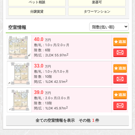
ペット相談
楽器可
分譲賃貸
タワーマンション
空室情報
40.0
追加
万円
敷/礼：1.0ヶ月/2.0ヶ月
階 数：6階
お問
2
間/広：2LDK 55.97m
33.0
追加
万円
敷/礼：1.0ヶ月/1.0ヶ月
階 数：10階
お問
2
間/広：1LDK 42.51m
39.0
追加
万円
敷/礼：2.0ヶ月/2.0ヶ月
階 数：13階
お問
2
間/広：1LDK 45.97m
全ての空室情報を表示 その他
件
1