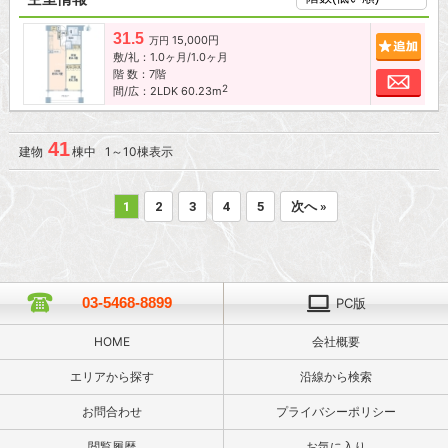
31.5
15,000円
追加
万円
敷/礼：1.0ヶ月/1.0ヶ月
階 数：7階
お問
2
間/広：2LDK 60.23m
41
建物
棟中 1～10棟表示
1
2
3
4
5
次へ »
03-5468-8899
PC版
HOME
会社概要
エリアから探す
沿線から検索
お問合わせ
プライバシーポリシー
閲覧履歴
お気に入り