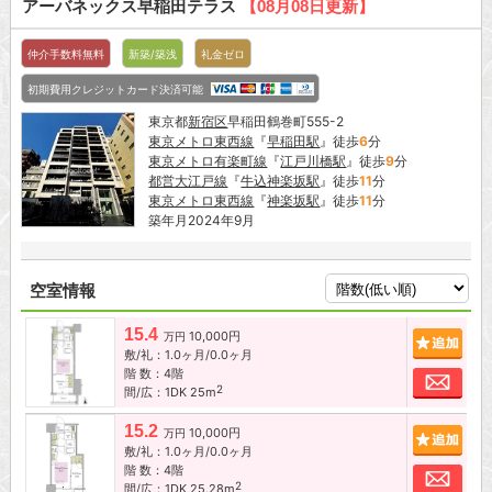
アーバネックス早稲田テラス
【08月08日更新】
仲介手数料無料
新築/築浅
礼金ゼロ
初期費用クレジットカード決済可能
東京都
新宿区
早稲田鶴巻町555-2
東京メトロ東西線
『
早稲田駅
』徒歩
6
分
東京メトロ有楽町線
『
江戸川橋駅
』徒歩
9
分
都営大江戸線
『
牛込神楽坂駅
』徒歩
11
分
東京メトロ東西線
『
神楽坂駅
』徒歩
11
分
築年月2024年9月
空室情報
15.4
10,000円
追加
万円
敷/礼：1.0ヶ月/0.0ヶ月
階 数：4階
お問
2
間/広：1DK 25m
15.2
10,000円
追加
万円
敷/礼：1.0ヶ月/0.0ヶ月
階 数：4階
お問
2
間/広：1DK 25.28m