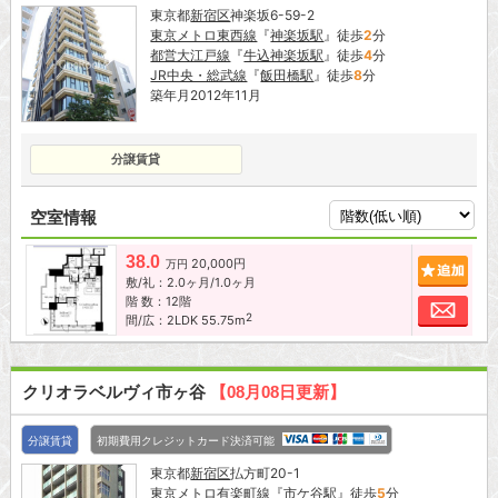
東京都
新宿区
神楽坂6-59-2
東京メトロ東西線
『
神楽坂駅
』徒歩
2
分
都営大江戸線
『
牛込神楽坂駅
』徒歩
4
分
JR中央・総武線
『
飯田橋駅
』徒歩
8
分
築年月2012年11月
分譲賃貸
空室情報
38.0
20,000円
追加
万円
敷/礼：2.0ヶ月/1.0ヶ月
階 数：12階
お問
2
間/広：2LDK 55.75m
クリオラベルヴィ市ヶ谷
【08月08日更新】
分譲賃貸
初期費用クレジットカード決済可能
東京都
新宿区
払方町20-1
東京メトロ有楽町線
『
市ケ谷駅
』徒歩
5
分