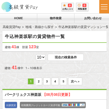
0
0
tog
お気に入り
閲覧履歴
me
HOME
物件検索
お問い合わせ
高級賃貸Pay
地域・路線から探す
牛込神楽坂駅の賃貸マンション一覧
牛込神楽坂駅の賃貸物件一覧
41
123
建物
棟 部屋
室
現在の検索条件
41
建物
棟中 1～10棟表示
1
2
3
4
5
次へ »
パークリュクス神楽坂
【08月08日更新】
分譲賃貸
初期費用クレジットカード決済可能