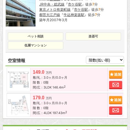
JR中央・総武線
『
市ケ谷駅
』徒歩
7
分
東京メトロ有楽町線
『
市ケ谷駅
』徒歩
7
分
都営大江戸線
『
牛込神楽坂駅
』徒歩
7
分
築年月2007年3月
ペット相談
楽器可
低層マンション
空室情報
149.0
追加
万円
敷/礼：3.0ヶ月/0.0ヶ月
階 数：0階
お問
2
間/広：3LDK 146.4m
179.0
追加
万円
敷/礼：3.0ヶ月/0.0ヶ月
階 数：0階
お問
2
間/広：4LDK 197.43m