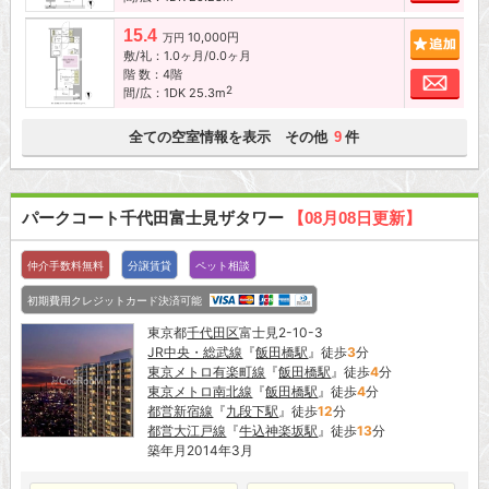
15.4
10,000円
追加
万円
敷/礼：1.0ヶ月/0.0ヶ月
階 数：4階
お問
2
間/広：1DK 25.3m
全ての空室情報を表示 その他
件
9
パークコート千代田富士見ザタワー
【08月08日更新】
仲介手数料無料
分譲賃貸
ペット相談
初期費用クレジットカード決済可能
東京都
千代田区
富士見2-10-3
JR中央・総武線
『
飯田橋駅
』徒歩
3
分
東京メトロ有楽町線
『
飯田橋駅
』徒歩
4
分
東京メトロ南北線
『
飯田橋駅
』徒歩
4
分
都営新宿線
『
九段下駅
』徒歩
12
分
都営大江戸線
『
牛込神楽坂駅
』徒歩
13
分
築年月2014年3月