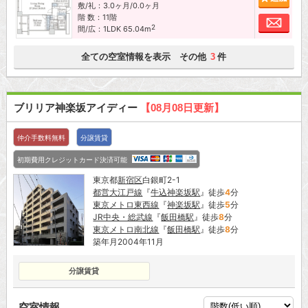
敷/礼：3.0ヶ月/0.0ヶ月
階 数：11階
お問
2
間/広：1LDK 65.04m
全ての空室情報を表示 その他
件
3
ブリリア神楽坂アイディー
【08月08日更新】
仲介手数料無料
分譲賃貸
初期費用クレジットカード決済可能
東京都
新宿区
白銀町2-1
都営大江戸線
『
牛込神楽坂駅
』徒歩
4
分
東京メトロ東西線
『
神楽坂駅
』徒歩
5
分
JR中央・総武線
『
飯田橋駅
』徒歩
8
分
東京メトロ南北線
『
飯田橋駅
』徒歩
8
分
築年月2004年11月
分譲賃貸
空室情報