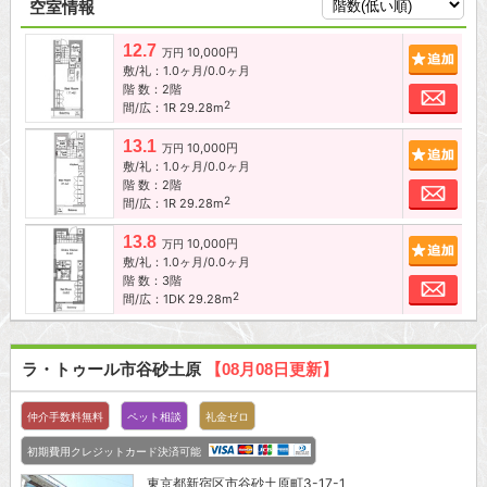
空室情報
12.7
10,000円
追加
万円
敷/礼：1.0ヶ月/0.0ヶ月
階 数：2階
お問
2
間/広：1R 29.28m
13.1
10,000円
追加
万円
敷/礼：1.0ヶ月/0.0ヶ月
階 数：2階
お問
2
間/広：1R 29.28m
13.8
10,000円
追加
万円
敷/礼：1.0ヶ月/0.0ヶ月
階 数：3階
お問
2
間/広：1DK 29.28m
ラ・トゥール市谷砂土原
【08月08日更新】
仲介手数料無料
ペット相談
礼金ゼロ
初期費用クレジットカード決済可能
東京都
新宿区
市谷砂土原町3-17-1