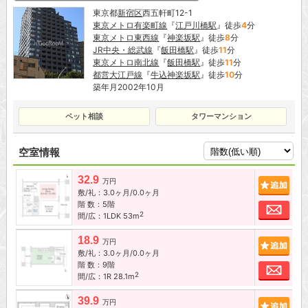
東京都
新宿区
西五軒町12-1
東京メトロ有楽町線
『
江戸川橋駅
』徒歩
4
分
東京メトロ東西線
『
神楽坂駅
』徒歩
8
分
JR中央・総武線
『
飯田橋駅
』徒歩
11
分
東京メトロ南北線
『
飯田橋駅
』徒歩
11
分
都営大江戸線
『
牛込神楽坂駅
』徒歩
10
分
築年月2002年10月
ペット相談
タワーマンション
空室情報
32.9
追加
万円
敷/礼：3.0ヶ月/0.0ヶ月
階 数：5階
お問
2
間/広：1LDK 53m
18.9
追加
万円
敷/礼：3.0ヶ月/0.0ヶ月
階 数：9階
お問
2
間/広：1R 28.1m
39.9
追加
万円