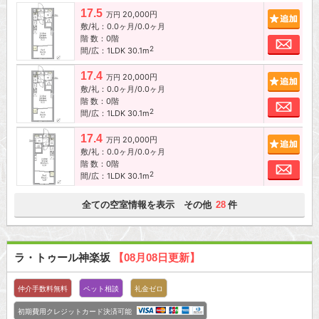
17.5
20,000円
追加
万円
敷/礼：0.0ヶ月/0.0ヶ月
階 数：0階
お問
2
間/広：1LDK 30.1m
17.4
20,000円
追加
万円
敷/礼：0.0ヶ月/0.0ヶ月
階 数：0階
お問
2
間/広：1LDK 30.1m
17.4
20,000円
追加
万円
敷/礼：0.0ヶ月/0.0ヶ月
階 数：0階
お問
2
間/広：1LDK 30.1m
全ての空室情報を表示 その他
件
28
ラ・トゥール神楽坂
【08月08日更新】
仲介手数料無料
ペット相談
礼金ゼロ
初期費用クレジットカード決済可能