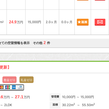
お
9m
24.9
15,000円
2.0ヶ月
0.0ヶ月
2
万円
2
全ての空室情報を表示 その他
件
日更新】
敷金ゼロ
礼金ゼロ
.6
27.1
管理費
10,000円 ～ 15,000円
万円 ～
万円
2
2
 ～ 2LDK
面積
30.22m
～ 55.50m