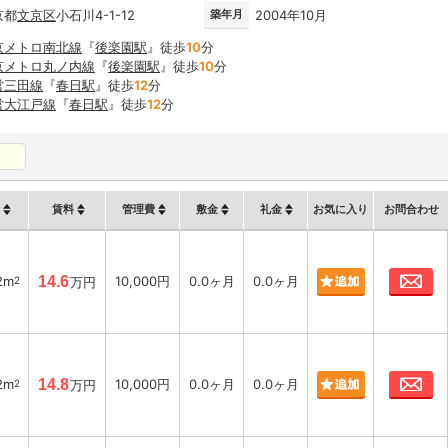
京都
文京区
小石川4-1-12
築年月
2004年10月
京メトロ南北線
『
後楽園駅
』徒歩
10
分
京メトロ丸ノ内線
『
後楽園駅
』徒歩
10
分
営三田線
『
春日駅
』徒歩
12
分
営大江戸線
『
春日駅
』徒歩
12
分
賃料
管理費
敷金
礼金
お気に入り
お問合わせ
お
2m
14.6
10,000円
0.0ヶ月
0.0ヶ月
2
万円
お
2m
14.8
10,000円
0.0ヶ月
0.0ヶ月
2
万円