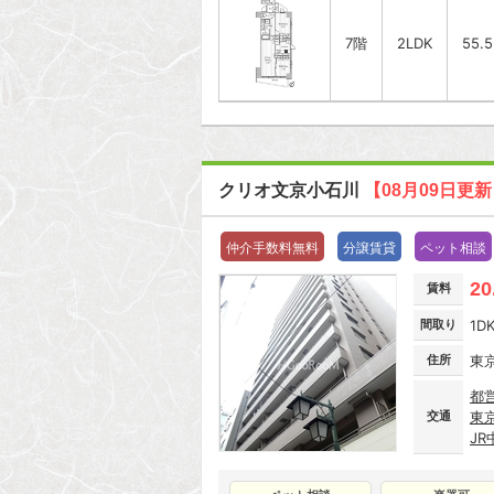
7階
2LDK
55.
クリオ文京小石川
【08月09日更
仲介手数料無料
分譲賃貸
ペット相談
20
賃料
間取り
1D
住所
東
都
交通
東
J