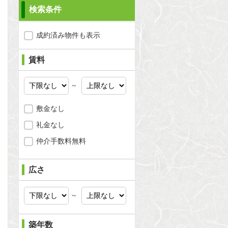
検索条件
成約済み物件も表示
賃料
～
敷金なし
礼金なし
仲介手数料無料
広さ
～
問合わせ
築年数