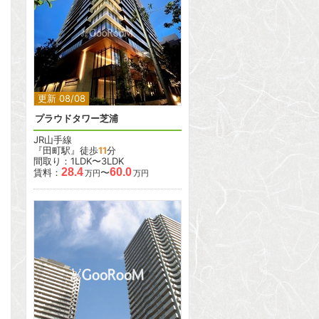
2
2
更新 08/08
プラウドタワー芝浦
JR山手線
『田町駅』徒歩
11
分
間取り：1LDK〜3LDK
28.4
60.0
賃料：
〜
万円
万円
2
2