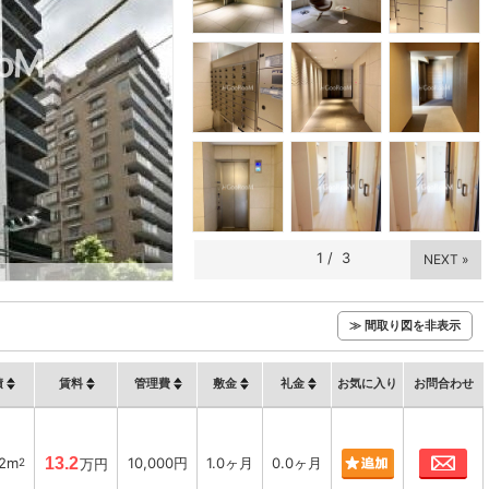
1
/
3
NEXT »
≫ 間取り図を非表示
積
賃料
管理費
敷金
礼金
お気に入り
お問合わせ
お
92m
13.2
10,000円
1.0ヶ月
0.0ヶ月
2
万円