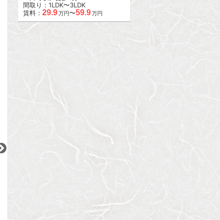
間取り：1LDK〜3LDK
29.9
59.9
賃料：
〜
万円
万円
2
2
2
更新 08/08
更新 08/08
更新 08/08
ブリリア早稲田
ライジングプレイス大森二番館
グランドメゾン神
東京メトロ東西線
JR京浜東北線
東京メトロ東西線
『早稲田駅』徒歩
4
分
『大森駅』徒歩
9
分
『神楽坂駅』徒歩
間取り：3LDK
間取り：1K
間取り：1LDK〜2L
32.0
10.0
23.5
賃料：
賃料：
賃料：
〜
万円
万円
万円