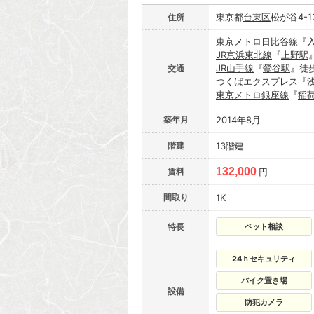
東京都
台東区
松が谷4-1
住所
東京メトロ日比谷線
『
JR京浜東北線
『
上野駅
JR山手線
『
鶯谷駅
』徒
交通
つくばエクスプレス
『
東京メトロ銀座線
『
稲
築年月
2014年8月
階建
13階建
132,000
賃料
円
間取り
1K
特長
ペット相談
24ｈセキュリティ
バイク置き場
設備
防犯カメラ