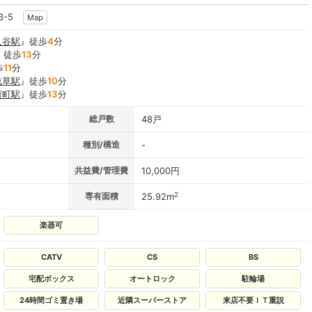
3-5
Map
入谷駅
』徒歩
4
分
』徒歩
13
分
歩
11
分
浅草駅
』徒歩
10
分
荷町駅
』徒歩
13
分
総戸数
48戸
種別/構造
-
共益費/管理費
10,000円
2
専有面積
25.92m
楽器可
CATV
CS
BS
宅配ボックス
オートロック
駐輪場
24時間ゴミ置き場
近隣スーパーストア
来店不要ＩＴ重説