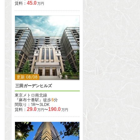
45.0
賃料：
万円
2
2
更新 08/08
三田ガーデンヒルズ
東京メトロ南北線
『麻布十番駅』徒歩
5
分
間取り：1R〜3LDK
29.0
190.0
賃料：
〜
万円
万円