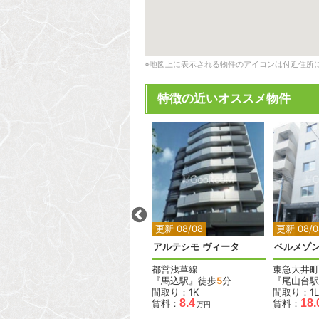
※地図上に表示される物件のアイコンは付近住所
特徴の近いオススメ物件
2
2
2
更新 08/08
更新 08/08
更新 08/0
バースシティ東五反田
アルテシモ ヴィータ
ベルメゾ
JR山手線
都営浅草線
東急大井町
『五反田駅』徒歩
5
分
『馬込駅』徒歩
5
分
『尾山台駅
間取り：2LDK
間取り：1K
間取り：1L
.4
33.0
8.4
18.
賃料：
賃料：
賃料：
万円
万円
万円