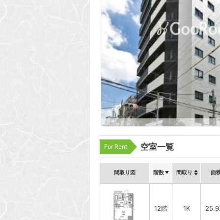
空室一覧
For Rent
間取り図
階数
間取り
面
12階
1K
25.