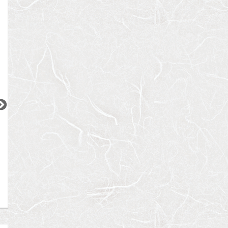
2
2
2
2
2
更新 08/08
更新 08/08
更新 08/08
ワンルーフレジデンス中野
パークアクシス五反田スカイタワー
ブランズ巣鴨三丁
都営大江戸線
JR山手線
JR山手線
『東中野駅』徒歩
11
分
『五反田駅』徒歩
12
分
『巣鴨駅』徒歩
5
間取り：1LDK〜2LDK
間取り：1LDK〜2LDK
間取り：1LDK
18.4
32.3
17.6
52.5
22.0
賃料：
〜
賃料：
〜
賃料：
〜
万円
万円
万円
万円
万円