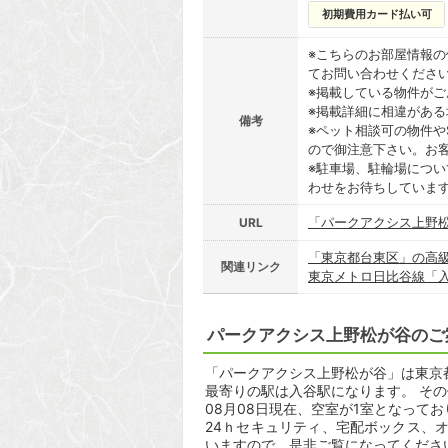
初期費用カード払い可
※こちらのお部屋情報
てお問い合わせくださ
※掲載している物件が
※掲載詳細に相違があ
備考
※ペット相談可の物件や
ので御注意下さい。お
※駐車場、駐輪場につ
わせをお待ちしていま
「パークアクシス上野
URL
「東京都台東区」の高
関連リンク
東京メトロ日比谷線「
パークアクシス上野松が谷のご
「パークアクシス上野松が谷」は東京都台
最寄りの駅は入谷駅になります。 その
08月08日現在、空室が1室となって
24ｈセキュリティ、宅配ボックス、
いますので、是非ご覧になってくださ