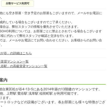
分割サービス利用可
の他にも空き部屋・空き予定のお部屋もございますので、メールやお電話に
い。
ご成約している場合もございますのでご了承ください。
る場合は、弊社スタッフの情報を優先させていただきます。
SOHO利用については、お部屋ごとに禁止とされている場合もございます
客様に代わって弊社スタッフが確認と交渉を行います。
いては、メールやお電話にてお問い合わせください。お客様からのお問い合
す。
松が谷」の詳細はこちら
級賃貸マンション一覧
入谷駅」の高級賃貸マンション一覧
案内
東区松が谷4-13-5にある2014年築の13階建のマンションです。
他、上野駅 鶯谷駅 浅草駅 稲荷町駅 が利用可能です。
おります。
オートロックなどの設備がございます。各お部屋にも様々な特徴がござ
い。