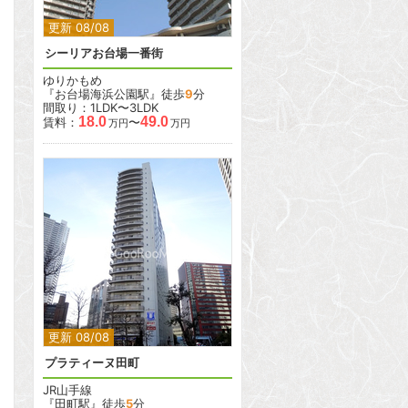
更新 08/08
シーリアお台場一番街
ゆりかもめ
『お台場海浜公園駅』徒歩
9
分
間取り：1LDK〜3LDK
18.0
49.0
賃料：
〜
万円
万円
2
2
更新 08/08
プラティーヌ田町
JR山手線
『田町駅』徒歩
5
分