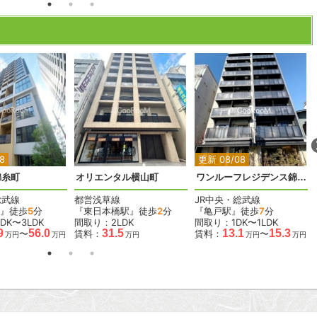
2
2
2
2
2
8
更新 08/08
錦糸町
オリエンタル横山町
ワンルーフレジデンス錦糸町
総武線
都営浅草線
JR中央・総武線
』徒歩
5
分
『東日本橋駅』徒歩
2
分
『亀戸駅』徒歩
7
分
DK〜3LDK
間取り：2LDK
間取り：1DK〜1LDK
9
56.0
31.5
13.1
15.3
〜
賃料：
賃料：
〜
万円
万円
万円
万円
万円