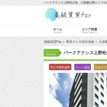
パークアクシス上野松が谷 - 人気都心部エリアの
ホーム
エリア検索
Home
Area Search
高級賃貸Pay
東京メトロ日比谷線
入谷
マンション
パークアクシス上野
Mansion
仲介手数料無料
ペット相談
礼金ゼロ