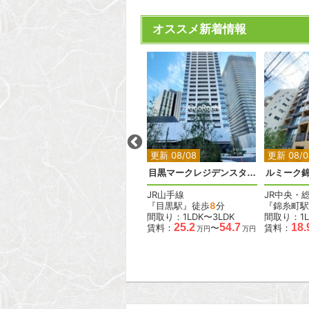
オススメ新着情報
2
2
2
2
2
更新 08/08
更新 08/08
更新 08/0
ベルメゾン尾山台駅前
目黒マークレジデンスタワー
ルミーク
東急大井町線
JR山手線
JR中央・
『尾山台駅』徒歩
2
分
『目黒駅』徒歩
8
分
『錦糸町駅
間取り：1LDK
間取り：1LDK〜3LDK
間取り：1L
.6
18.0
19.0
25.2
54.7
18.
賃料：
〜
賃料：
〜
賃料：
万円
万円
万円
万円
万円