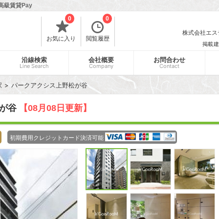
高級賃貸Pay
0
0
株式会社エスティ
お気に入り
閲覧履歴
掲載建
沿線検索
会社概要
お問合わせ
Line Search
Company
Contact
駅
パークアクシス上野松が谷
松が谷
【08月08日更新】
初期費用クレジットカード決済可能