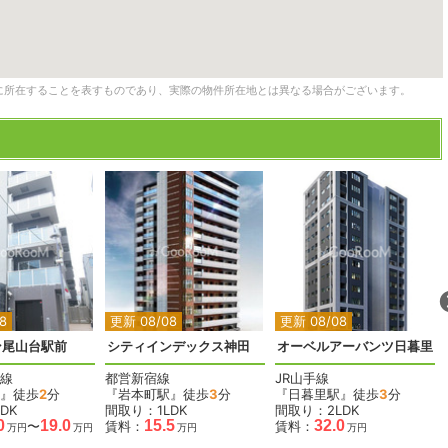
に所在することを表すものであり、実際の物件所在地とは異なる場合がございます。
2
2
2
2
8
更新 08/08
更新 08/08
ン尾山台駅前
シティインデックス神田
オーベルアーバンツ日暮里
線
都営新宿線
JR山手線
』徒歩
2
分
『岩本町駅』徒歩
3
分
『日暮里駅』徒歩
3
分
DK
間取り：1LDK
間取り：2LDK
0
19.0
15.5
32.0
〜
賃料：
賃料：
万円
万円
万円
万円