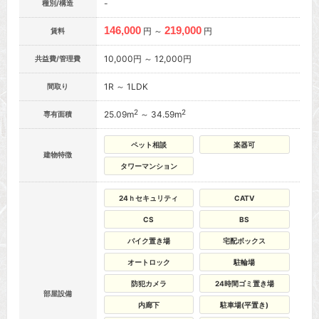
-
種別/構造
146,000
219,000
円 ～
円
賃料
10,000円 ～ 12,000円
共益費/管理費
1R ～ 1LDK
間取り
2
2
25.09m
～ 34.59m
専有面積
ペット相談
楽器可
建物特徴
タワーマンション
24ｈセキュリティ
CATV
CS
BS
バイク置き場
宅配ボックス
オートロック
駐輪場
防犯カメラ
24時間ゴミ置き場
部屋設備
内廊下
駐車場(平置き)