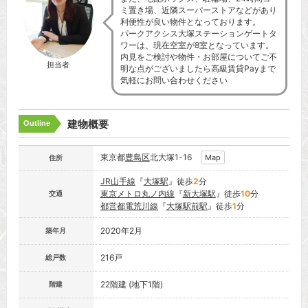
ミ置き場、近隣スーパーストアなどがあり
利便性が良い物件となっております。
パークアクシス大塚ステーションゲートタ
ワーは、現在空室が8室となっています。
内見をご検討や物件・お部屋についてご不
担当者
明な点がございましたら高級賃貸Payまで
気軽にお問い合わせください
建物概要
Outline
東京都
豊島区
北大塚1-16
Map
住所
JR山手線
『
大塚駅
』徒歩
2
分
東京メトロ丸ノ内線
『
新大塚駅
』徒歩
10
分
交通
都営都電荒川線
『
大塚駅前駅
』徒歩
1
分
2020年2月
築年月
216戸
総戸数
22階建 (地下1階)
階建