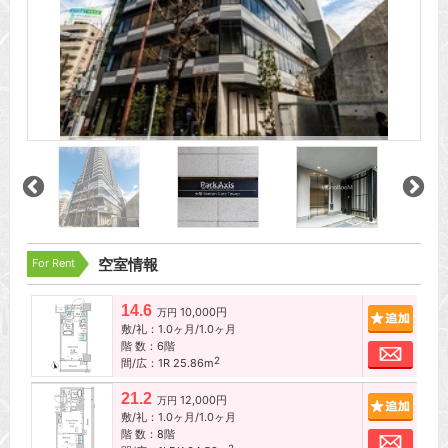
For Rent
空室情報
14.6
10,000円
追加
万円
敷/礼：1.0ヶ月/1.0ヶ月
階 数：6階
お問
2
間/広：1R 25.86m
21.2
12,000円
追加
万円
敷/礼：1.0ヶ月/1.0ヶ月
階 数：8階
お問