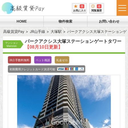
0
0
tog
お気に入り
閲覧履歴
me
HOME
物件検索
お問い合わせ
高級賃貸Pay
JR山手線
大塚駅
パークアクシス大塚ステーションゲ
パークアクシス大塚ステーションゲートタワー
マンション
Mansion
【08月10日更新】
仲介手数料無料
ペット相談
礼金ゼロ
初期費用クレジットカード決済可能