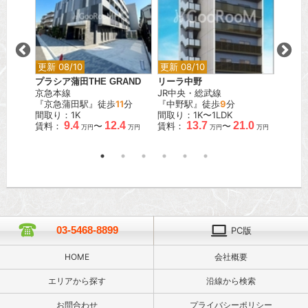
更新 08/10
更新 08/10
更新 0
葉原
プラシア蒲田THE GRAND
リーラ中野
パーク
京急本線
JR中央・総武線
町ザレ
分
『京急蒲田駅』徒歩
11
分
『中野駅』徒歩
9
分
東京メ
間取り：1K
間取り：1K〜1LDK
『人形
9.4
12.4
13.7
21.0
賃料：
〜
賃料：
〜
間取り
万円
万円
万円
万円
賃料：
03-5468-8899
PC版
HOME
会社概要
エリアから探す
沿線から検索
お問合わせ
プライバシーポリシー