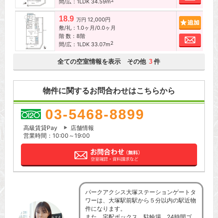
2
間/広：1LDK 34.59m
18.9
12,000円
追加
万円
敷/礼：1.0ヶ月/0.0ヶ月
階 数：8階
お問
2
間/広：1LDK 33.07m
全ての空室情報を表示 その他
件
3
物件に関するお問合わせはこちらから
03-5468-8899
高級賃貸Pay
店舗情報
営業時間：10:00～19:00
パークアクシス大塚ステーションゲートタ
ワーは、大塚駅前駅から５分以内の駅近物
件になります。
また、宅配ボックス、駐輪場、24時間ゴ