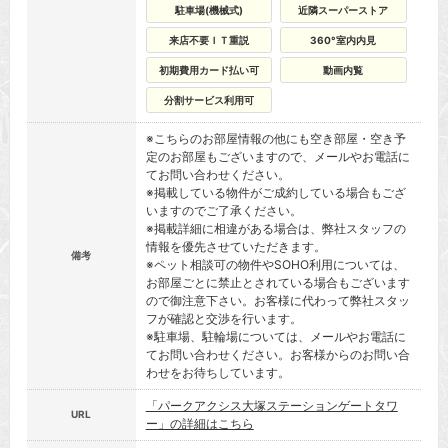
駐車場(機械式)
近隣スーパーストア
来店不要ＩＴ重説
360°室内内見
初期費用カード払い可
動画内覧
分割サービス利用可
※こちらのお部屋情報の他にも空き部屋・空き予
定のお部屋もございますので、メールやお電話に
てお問い合わせください。
※掲載している物件がご成約している場合もござ
いますのでご了承ください。
※掲載詳細に相違がある場合は、弊社スタッフの
情報を優先させていただきます。
備考
※ペット相談可の物件やSOHO利用については、
お部屋ごとに禁止とされている場合もございます
ので御注意下さい。お客様に代わって弊社スタッ
フが確認と交渉を行います。
※駐車場、駐輪場については、メールやお電話に
てお問い合わせください。お客様からのお問い合
わせをお待ちしています。
「パークアクシス大塚ステーションゲートタワ
URL
ー」の詳細はこちら