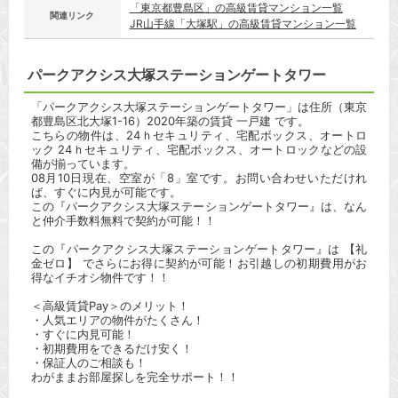
「東京都豊島区」の高級賃貸マンション一覧
関連リンク
JR山手線「大塚駅」の高級賃貸マンション一覧
パークアクシス大塚ステーションゲートタワー
「パークアクシス大塚ステーションゲートタワー」は住所（東京
都豊島区北大塚1-16）2020年築の賃貸 一戸建 です。
こちらの物件は、24ｈセキュリティ、宅配ボックス、オートロ
ック 24ｈセキュリティ、宅配ボックス、オートロックなどの設
備が揃っています。
08月10日現在、空室が「8」室です。お問い合わせいただけれ
ば、すぐに内見が可能です。
この『パークアクシス大塚ステーションゲートタワー』は、なん
と仲介手数料無料で契約が可能！！
この『パークアクシス大塚ステーションゲートタワー』は 【礼
金ゼロ】 でさらにお得に契約が可能！お引越しの初期費用がお
得なイチオシ物件です！！
＜高級賃貸Pay＞のメリット！
・人気エリアの物件がたくさん！
・すぐに内見可能！
・初期費用をできるだけ安く！
・保証人のご相談も！
わがままお部屋探しを完全サポート！！