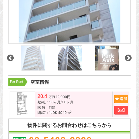
For Rent
空室情報
20.4
12,000円
追加
万円
敷/礼：1.0ヶ月/1.0ヶ月
階 数：11階
お問
2
間/広：1LDK 40.19m
物件に関するお問合わせはこちらから