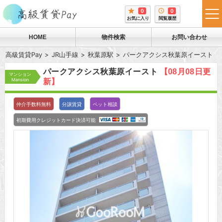
0
0
tog
お気に入り
閲覧履歴
me
HOME
物件検索
お問い合わせ
高級賃貸Pay
JR山手線
秋葉原駅
パークアクシス秋葉原イースト
パークアクシス秋葉原イースト
【08月08日更
マンション
Mansion
新】
仲介手数料無料
分譲賃貸
ペット相談
初期費用クレジットカード決済可能