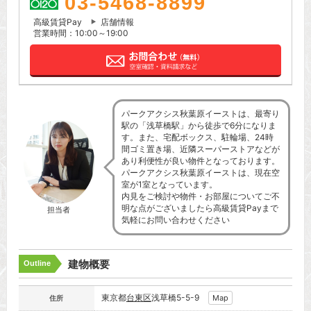
03-5468-8899
高級賃貸Pay
店舗情報
営業時間：10:00～19:00
パークアクシス秋葉原イーストは、最寄り
駅の「浅草橋駅」から徒歩で6分になりま
す。また、宅配ボックス、駐輪場、24時
間ゴミ置き場、近隣スーパーストアなどが
あり利便性が良い物件となっております。
パークアクシス秋葉原イーストは、現在空
室が1室となっています。
内見をご検討や物件・お部屋についてご不
明な点がございましたら高級賃貸Payまで
担当者
気軽にお問い合わせください
建物概要
Outline
東京都
台東区
浅草橋5-5-9
Map
住所