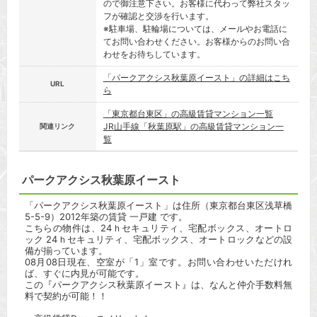
ので御注意下さい。お客様に代わって弊社スタッ
フが確認と交渉を行います。
※駐車場、駐輪場については、メールやお電話に
てお問い合わせください。お客様からのお問い合
わせをお待ちしています。
「パークアクシス秋葉原イースト」の詳細はこち
URL
ら
「東京都台東区」の高級賃貸マンション一覧
JR山手線「秋葉原駅」の高級賃貸マンション一
関連リンク
覧
パークアクシス秋葉原イースト
「パークアクシス秋葉原イースト」は住所（東京都台東区浅草橋
5-5-9）2012年築の賃貸 一戸建 です。
こちらの物件は、24ｈセキュリティ、宅配ボックス、オートロ
ック 24ｈセキュリティ、宅配ボックス、オートロックなどの設
備が揃っています。
08月08日現在、空室が「1」室です。お問い合わせいただけれ
ば、すぐに内見が可能です。
この『パークアクシス秋葉原イースト』は、なんと仲介手数料無
料で契約が可能！！