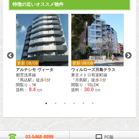
特徴の近いオススメ物件
更新 08/08
更新 08/08
更新 0
アルテシモ ヴィータ
ウィルローズ月島テラス
ブリリ
都営浅草線
東京メトロ有楽町線
東京メ
『馬込駅』徒歩
5
分
『月島駅』徒歩
3
分
『早稲
間取り：1K
間取り：1SLDK
間取り
8.4
30.0
賃料：
賃料：
賃料：
万円
万円
03-5468-8899
PC版