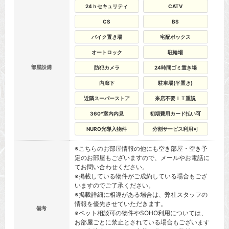
24ｈセキュリティ
CATV
CS
BS
バイク置き場
宅配ボックス
オートロック
駐輪場
部屋設備
防犯カメラ
24時間ゴミ置き場
内廊下
駐車場(平置き)
近隣スーパーストア
来店不要ＩＴ重説
360°室内内見
初期費用カード払い可
NURO光導入物件
分割サービス利用可
※こちらのお部屋情報の他にも空き部屋・空き予
定のお部屋もございますので、メールやお電話に
てお問い合わせください。
※掲載している物件がご成約している場合もござ
いますのでご了承ください。
※掲載詳細に相違がある場合は、弊社スタッフの
情報を優先させていただきます。
備考
※ペット相談可の物件やSOHO利用については、
お部屋ごとに禁止とされている場合もございます