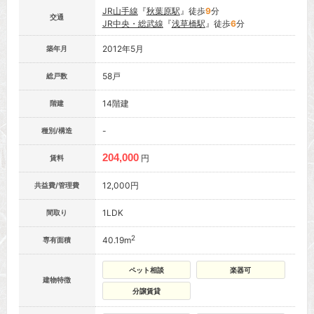
JR山手線
『
秋葉原駅
』徒歩
9
分
交通
JR中央・総武線
『
浅草橋駅
』徒歩
6
分
2012年5月
築年月
58戸
総戸数
14階建
階建
-
種別/構造
204,000
円
賃料
12,000円
共益費/管理費
1LDK
間取り
2
40.19m
専有面積
ペット相談
楽器可
建物特徴
分譲賃貸