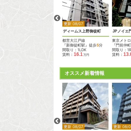
2
2
2
2
更新 08/07
更新 08/07
パークキューブ上野桜木
ディームス上野御徒町
JPノイエ
JR山手線
都営大江戸線
東京メトロ
『鶯谷駅』徒歩
5
分
『新御徒町駅』徒歩
5
分
『門前仲町
間取り：1K〜3LDK
間取り：1LDK
間取り：1R
.0
11.8
34.9
16.1
13.
賃料：
〜
賃料：
賃料：
万円
万円
万円
万円
オススメ新着情報
2
2
2
2
更新 08/07
更新 08/07
更新 08/0