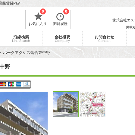
高級賃貸Pay
0
0
株式会社エスティ
お気に入り
閲覧履歴
掲載
沿線検索
会社概要
お問合わせ
Line Search
Company
Contact
パークアクシス落合東中野
中野