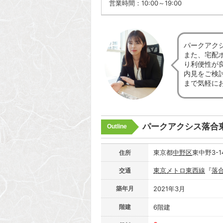
営業時間：10:00～19:00
パークアク
また、宅配
り利便性が
内見をご検
まで気軽に
パークアクシス落合
Outline
東京都
中野区
東中野3-1
住所
東京メトロ東西線
『
落
交通
築年月
2021年3月
階建
6階建