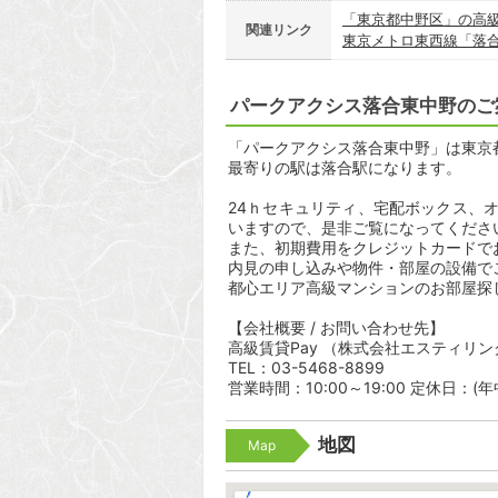
「東京都中野区」の高
関連リンク
東京メトロ東西線「落
パークアクシス落合東中野のご
「パークアクシス落合東中野」は東京都
最寄りの駅は落合駅になります。
24ｈセキュリティ、宅配ボックス、
いますので、是非ご覧になってくださ
また、初期費用をクレジットカードで
内見の申し込みや物件・部屋の設備で
都心エリア高級マンションのお部屋探
【会社概要 / お問い合わせ先】
高級賃貸Pay （株式会社エスティリン
TEL：03-5468-8899
営業時間：10:00～19:00 定休日：(
地図
Map