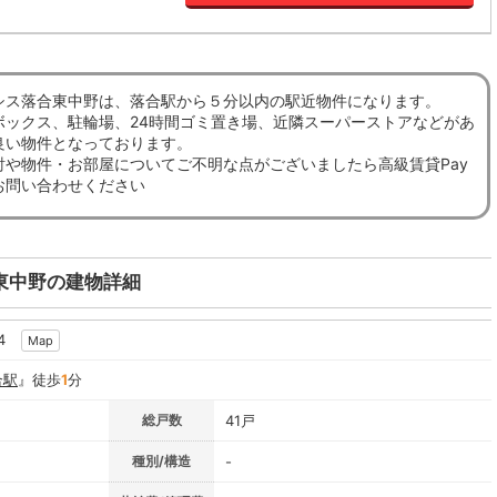
シス落合東中野は、落合駅から５分以内の駅近物件になります。
ボックス、駐輪場、24時間ゴミ置き場、近隣スーパーストアなどがあ
良い物件となっております。
討や物件・お部屋についてご不明な点がございましたら高級賃貸Pay
お問い合わせください
東中野の建物詳細
4
Map
合駅
』徒歩
1
分
総戸数
41戸
種別/構造
-