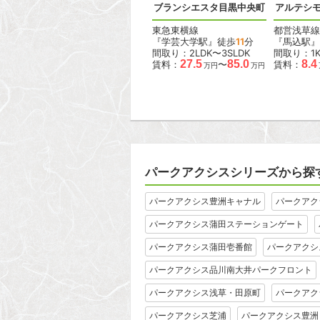
ラス
デュオフラッツ大森イースト
ブランシエスタ目黒中央町
アルテシモ
JR京浜東北線
東急東横線
都営浅草線
『大森駅』徒歩
4
分
『学芸大学駅』徒歩
11
分
『馬込駅』
間取り：1DK〜2LDK
間取り：2LDK〜3SLDK
間取り：1
15.6
38.0
27.5
85.0
8.4
賃料：
〜
賃料：
〜
賃料：
万円
万円
万円
万円
パークアクシスシリーズから探
パークアクシス豊洲キャナル
パークアク
パークアクシス蒲田ステーションゲート
パークアクシス蒲田壱番館
パークアクシ
パークアクシス品川南大井パークフロント
パークアクシス浅草・田原町
パークアク
パークアクシス芝浦
パークアクシス豊洲