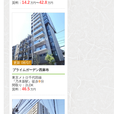
14.2
42.8
賃料：
〜
万円
万円
2
更新 08/07
プライムガーデン西麻布
東京メトロ千代田線
『乃木坂駅』徒歩
9
分
間取り：2LDK
46.5
賃料：
万円