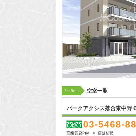
空室一覧
For Rent
パークアクシス落合東中野 
03-5468-8
高級賃貸Pay
店舗情報