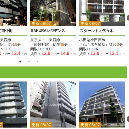
2
2
2
2
更新 08/07
更新 08/07
門前仲町
SAKURAレジデンス
スタールト元代々木
東西線
東京メトロ東西線
小田急小田原線
駅』徒歩
5
分
『南砂町駅』徒歩
15
分
『代々木八幡駅』徒歩
3
分
〜1DK
間取り：1LDK
間取り：1R
0
13.4
13.9
14.9
13.0
13.1
〜
賃料：
〜
賃料：
〜
万円
万円
万円
万円
万円
万円
2
2
2
2
2
7
更新 08/07
更新 08/07