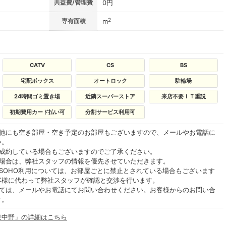
共益費/管理費
0円
2
専有面積
m
CATV
CS
BS
宅配ボックス
オートロック
駐輪場
24時間ゴミ置き場
近隣スーパーストア
来店不要ＩＴ重説
初期費用カード払い可
分割サービス利用可
の他にも空き部屋・空き予定のお部屋もございますので、メールやお電話に
い。
ご成約している場合もございますのでご了承ください。
る場合は、弊社スタッフの情報を優先させていただきます。
SOHO利用については、お部屋ごとに禁止とされている場合もございます
客様に代わって弊社スタッフが確認と交渉を行います。
いては、メールやお電話にてお問い合わせください。お客様からのお問い合
す。
東中野」の詳細はこちら