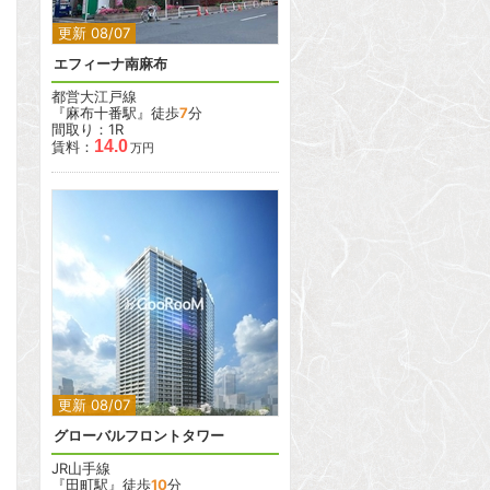
更新 08/07
エフィーナ南麻布
都営大江戸線
『麻布十番駅』徒歩
7
分
間取り：1R
14.0
賃料：
万円
2
2
更新 08/07
グローバルフロントタワー
JR山手線
『田町駅』徒歩
10
分