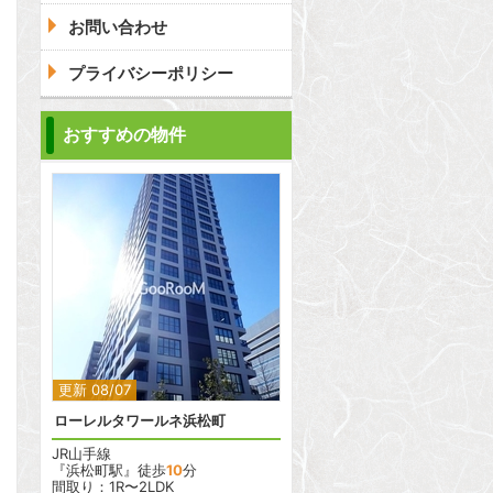
お問い合わせ
プライバシーポリシー
おすすめの物件
2
2
更新 08/07
ローレルタワールネ浜松町
JR山手線
『浜松町駅』徒歩
10
分
間取り：1R〜2LDK