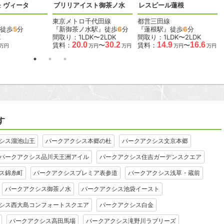
 ヴィータ
ブリリアイスト御茶ノ水
レスピール蓮根
東京メトロ千代田線
都営三田線
徒歩
5
分
『新御茶ノ水駅』徒歩
6
分
『蓮根駅』徒歩
6
分
K
間取り：1LDK〜2LDK
間取り：1LDK〜2LDK
20.0
30.2
14.9
16.6
賃料：
〜
賃料：
〜
万円
万円
万円
万円
万円
す
シス溜池山王
パークアクシス本郷の杜
パークアクシス文京本郷
パークアクシス品川天王洲アイル
パークアクシス住吉ガーデンスクエア
ス錦糸町
パークアクシスプレミア表参道
パークアクシス浅草・蔵前
パークアクシス御茶ノ水
パークアクシス池袋イースト
シス西大島コンフォートスクエア
パークアクシス白金
パークアクシス高田馬場
パークアクシス滝野川ラブリーズ