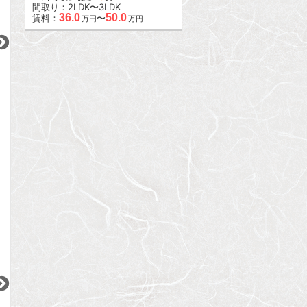
間取り：2LDK〜3LDK
36.0
50.0
賃料：
〜
万円
万円
2
2
2
更新 08/07
更新 08/07
更新 08/07
ガーラ・リバーサイド目黒
ステージグランデ秋葉原
LUNIQ新御徒町Ⅰ
東急目黒線
JR山手線
都営浅草線
『不動前駅』徒歩
5
分
『御徒町駅』徒歩
11
分
『蔵前駅』徒歩
5
間取り：1K
間取り：1LDK
間取り：1K〜2LDK
11.9
19.0
11.4
賃料：
賃料：
賃料：
〜
万円
万円
万円
2
2
2
2
更新 08/07
更新 08/07
更新 08/07