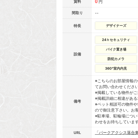
0
賃料
円
間取り
--
特長
デザイナーズ
24ｈセキュリティ
バイク置き場
設備
防犯カメラ
360°室内内見
※こちらのお部屋情報
てお問い合わせくださ
※掲載している物件が
※掲載詳細に相違があ
備考
※ペット相談可の物件や
ので御注意下さい。お
※駐車場、駐輪場につ
わせをお待ちしていま
「パークアクシス落合
URL