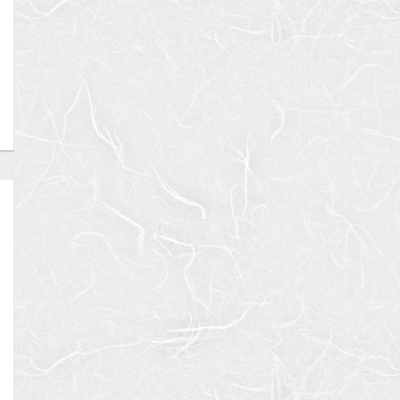
ベルメゾン尾山台駅前
シティインデックス神田
ACPレジデンス三
東急大井町線
都営新宿線
東京メトロ日比谷
『尾山台駅』徒歩
2
分
『岩本町駅』徒歩
3
分
『三ノ輪駅』徒歩
間取り：1LDK
間取り：1LDK
間取り：1LDK〜3L
18.0
19.0
15.5
17.5
賃料：
〜
賃料：
賃料：
〜
万円
万円
万円
万円