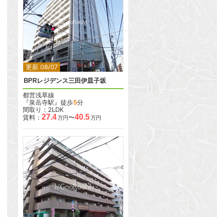
2
2
更新 08/07
BPRレジデンス三田伊皿子坂
都営浅草線
『泉岳寺駅』徒歩
5
分
間取り：2LDK
27.4
40.5
賃料：
〜
万円
万円
2