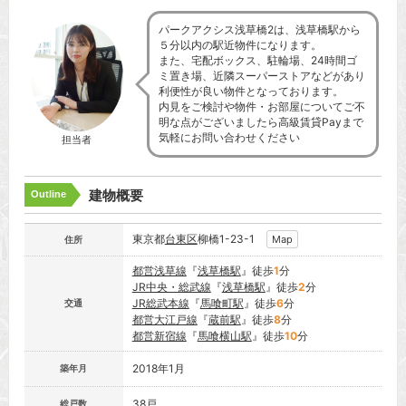
パークアクシス浅草橋2は、浅草橋駅から
５分以内の駅近物件になります。
また、宅配ボックス、駐輪場、24時間ゴ
ミ置き場、近隣スーパーストアなどがあり
利便性が良い物件となっております。
内見をご検討や物件・お部屋についてご不
明な点がございましたら高級賃貸Payまで
気軽にお問い合わせください
担当者
建物概要
Outline
東京都
台東区
柳橋1-23-1
Map
住所
都営浅草線
『
浅草橋駅
』徒歩
1
分
JR中央・総武線
『
浅草橋駅
』徒歩
2
分
JR総武本線
『
馬喰町駅
』徒歩
6
分
交通
都営大江戸線
『
蔵前駅
』徒歩
8
分
都営新宿線
『
馬喰横山駅
』徒歩
10
分
2018年1月
築年月
38戸
総戸数