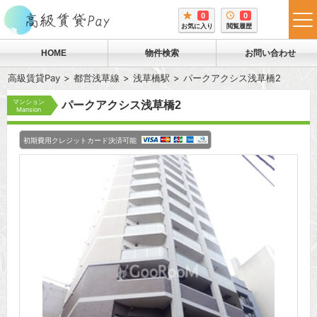
0
0
tog
お気に入り
閲覧履歴
me
HOME
物件検索
お問い合わせ
高級賃貸Pay
都営浅草線
浅草橋駅
パークアクシス浅草橋2
マンション
パークアクシス浅草橋2
Mansion
初期費用クレジットカード決済可能