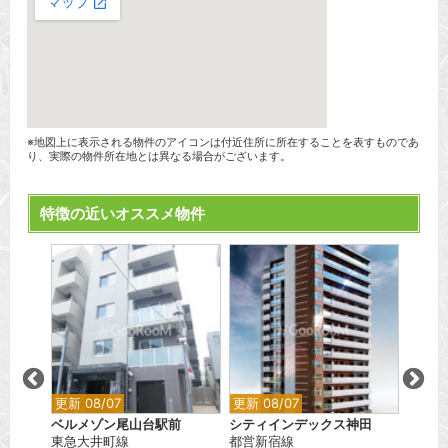
※地図上に表示される物件のアイコンは付近住所に所在することを表すものであ
り、実際の物件所在地とは異なる場合がございます。
特徴の近いオススメ物件
更新 08/07
更新 08/07
更新 0
ベルメゾン尾山台駅前
シティインデックス神田
オーベ
東急大井町線
都営新宿線
JR山