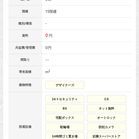
15階建
階建
-
種別/構造
0
円
賃料
0円
共益費/管理費
--
間取り
2
m
専有面積
建物特徴
デザイナーズ
24ｈセキュリティ
CS
BS
ネット無料
宅配ボックス
オートロック
部屋設備
駐輪場
防犯カメラ
24時間ゴミ置き場
近隣スーパーストア