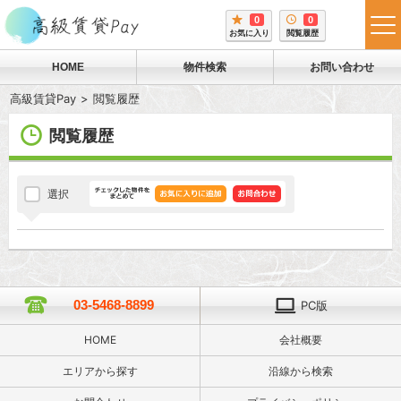
0
0
tog
お気に入り
閲覧履歴
me
HOME
物件検索
お問い合わせ
高級賃貸Pay
閲覧履歴
閲覧履歴
選択
03-5468-8899
PC版
HOME
会社概要
エリアから探す
沿線から検索