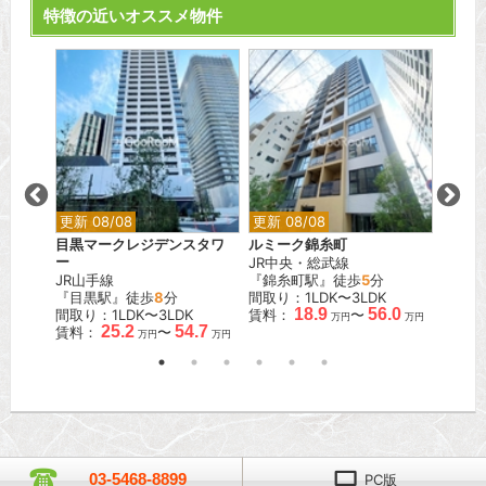
特徴の近いオススメ物件
更新 08/08
更新 08/08
更新 0
目黒マークレジデンスタワ
ルミーク錦糸町
オリエ
ー
JR中央・総武線
都営浅
JR山手線
『錦糸町駅』徒歩
5
分
『東日
K
『目黒駅』徒歩
8
分
間取り：1LDK〜3LDK
間取り
.3
18.9
56.0
間取り：1LDK〜3LDK
賃料：
〜
賃料：
万円
万円
万円
25.2
54.7
賃料：
〜
万円
万円
03-5468-8899
PC版