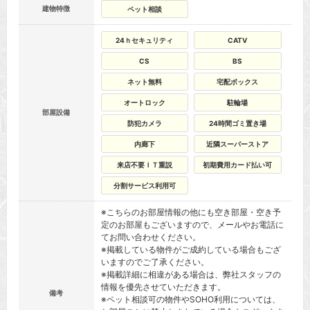
建物特徴
ペット相談
24ｈセキュリティ
CATV
CS
BS
ネット無料
宅配ボックス
オートロック
駐輪場
部屋設備
防犯カメラ
24時間ゴミ置き場
内廊下
近隣スーパーストア
来店不要ＩＴ重説
初期費用カード払い可
分割サービス利用可
※こちらのお部屋情報の他にも空き部屋・空き予
定のお部屋もございますので、メールやお電話に
てお問い合わせください。
※掲載している物件がご成約している場合もござ
いますのでご了承ください。
※掲載詳細に相違がある場合は、弊社スタッフの
情報を優先させていただきます。
備考
※ペット相談可の物件やSOHO利用については、