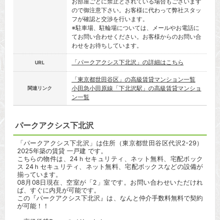
お部屋ごとに禁止とされている場合もございます
ので御注意下さい。お客様に代わって弊社スタッ
フが確認と交渉を行います。
※駐車場、駐輪場については、メールやお電話に
てお問い合わせください。お客様からのお問い合
わせをお待ちしています。
「パークアクシス下北沢」の詳細はこちら
URL
「東京都世田谷区」の高級賃貸マンション一覧
小田急小田原線「下北沢駅」の高級賃貸マンショ
関連リンク
ン一覧
パークアクシス下北沢
「パークアクシス下北沢」は住所（東京都世田谷区代沢2-29）
2025年築の賃貸 一戸建 です。
こちらの物件は、24ｈセキュリティ、ネット無料、宅配ボック
ス 24ｈセキュリティ、ネット無料、宅配ボックスなどの設備が
揃っています。
08月08日現在、空室が「2」室です。お問い合わせいただけれ
ば、すぐに内見が可能です。
この『パークアクシス下北沢』は、なんと仲介手数料無料で契約
が可能！！