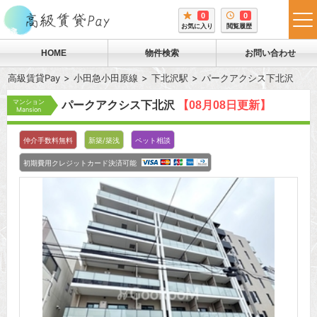
0
0
tog
お気に入り
閲覧履歴
me
HOME
物件検索
お問い合わせ
高級賃貸Pay
小田急小田原線
下北沢駅
パークアクシス下北沢
マンション
パークアクシス下北沢
【08月08日更新】
Mansion
仲介手数料無料
新築/築浅
ペット相談
初期費用クレジットカード決済可能