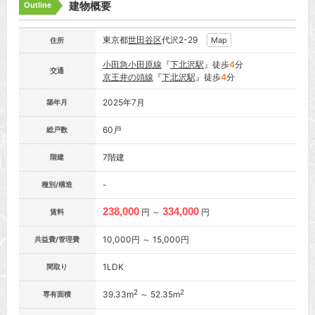
建物概要
Outline
東京都
世田谷区
代沢2-29
Map
住所
小田急小田原線
『
下北沢駅
』徒歩
4
分
交通
京王井の頭線
『
下北沢駅
』徒歩
4
分
2025年7月
築年月
60戸
総戸数
7階建
階建
-
種別/構造
238,000
334,000
円 ～
円
賃料
10,000円 ～ 15,000円
共益費/管理費
1LDK
間取り
2
2
39.33m
～ 52.35m
専有面積