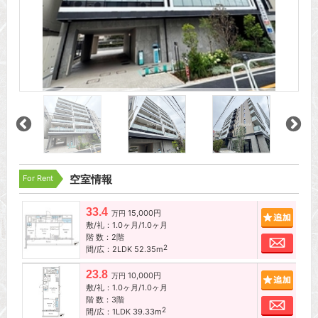
For Rent
空室情報
33.4
15,000円
追加
万円
敷/礼：1.0ヶ月/1.0ヶ月
階 数：2階
お問
2
間/広：2LDK 52.35m
23.8
10,000円
追加
万円
敷/礼：1.0ヶ月/1.0ヶ月
階 数：3階
お問
2
間/広：1LDK 39.33m