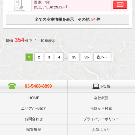
階 数：1階
お問
2
間/広：1LDK 29.12m
全ての空室情報を表示 その他
件
84
354
建物
棟中 1～10棟表示
...
1
2
3
4
35
36
次へ »
03-5468-8899
PC版
HOME
会社概要
エリアから探す
沿線から検索
お問合わせ
プライバシーポリシー
閲覧履歴
お気に入り