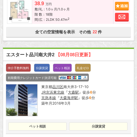
38.9
追加
万円
敷/礼：1.0ヶ月/1.0ヶ月
階 数：18階
お問
2
間/広：2LDK 50.47m
全ての空室情報を表示 その他
件
22
エスタート品川南大井2
【08月08日更新】
仲介手数料無料
分譲賃貸
ペット相談
礼金ゼロ
初期費用クレジットカード決済可能
東京都
品川区
南大井3-17-10
JR京浜東北線
『
大森駅
』徒歩
6
分
京急本線
『
大森海岸駅
』徒歩
6
分
築年月2016年3月
ペット相談
分譲賃貸