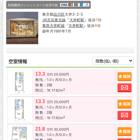
初期費用クレジットカード決済可能
東京都
品川区
大井3-2-5
JR京浜東北線
『
大井町駅
』徒歩
7
分
東急大井町線
『
大井町駅
』徒歩
8
分
築年月1991年7月
空室情報
13.3
20,000円
追加
万円
敷/礼：1.0ヶ月/0.0ヶ月
階 数：2階
お問
2
間/広：1K 17.92m
13.3
20,000円
追加
万円
敷/礼：1.0ヶ月/0.0ヶ月
階 数：2階
お問
2
間/広：1K 17.92m
21.8
30,000円
追加
万円
敷/礼：1.0ヶ月/0.0ヶ月
階 数：3階