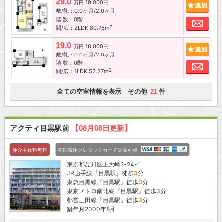
29.0
19,000円
追加
万円
敷/礼：0.0ヶ月/2.0ヶ月
階 数：0階
お問
2
間/広：2LDK 80.76m
19.0
18,000円
追加
万円
敷/礼：0.0ヶ月/2.0ヶ月
階 数：0階
お問
2
間/広：1LDK 52.27m
全ての空室情報を表示 その他
件
21
アクティ目黒駅前
【08月08日更新】
仲介手数料無料
初期費用クレジットカード決済可能
東京都
品川区
上大崎2-24-1
JR山手線
『
目黒駅
』徒歩
3
分
東急目黒線
『
目黒駅
』徒歩
3
分
東京メトロ南北線
『
目黒駅
』徒歩
3
分
都営三田線
『
目黒駅
』徒歩
3
分
築年月2000年8月