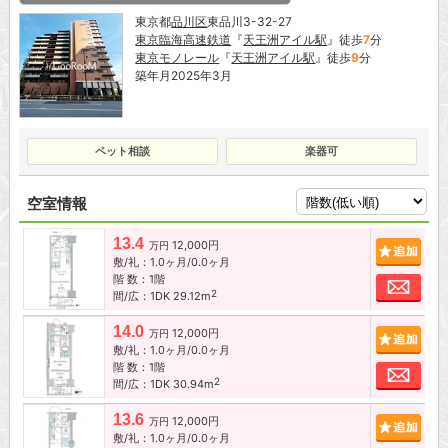
東京都
品川区
東品川3-32-27
東京臨海高速鉄道
『
天王洲アイル駅
』徒歩
7
分
東京モノレール
『
天王洲アイル駅
』徒歩
9
分
築年月2025年3月
ペット相談
楽器可
空室情報
13.4
12,000円
追加
万円
敷/礼：1.0ヶ月/0.0ヶ月
階 数：1階
お問
2
間/広：1DK 29.12m
14.0
12,000円
追加
万円
敷/礼：1.0ヶ月/0.0ヶ月
階 数：1階
お問
2
間/広：1DK 30.94m
13.6
12,000円
追加
万円
敷/礼：1.0ヶ月/0.0ヶ月