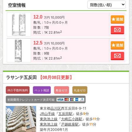
空室情報
12.0
10,000円
追加
万円
敷/礼：1.0ヶ月/0.0ヶ月
階 数：7階
お問
2
間/広：1K 22.81m
12.5
10,000円
追加
万円
敷/礼：1.0ヶ月/0.0ヶ月
階 数：9階
お問
2
間/広：1K 22.81m
ラサンテ五反田
【08月08日更新】
仲介手数料無料
ペット相談
敷金ゼロ
礼金ゼロ
初期費用クレジットカード決済可能
東京都
品川区
西五反田8-9-11
JR山手線
『
五反田駅
』徒歩
9
分
東急池上線
『
大崎広小路駅
』徒歩
11
分
東急池上線
『
戸越銀座駅
』徒歩
11
分
築年月2006年1月