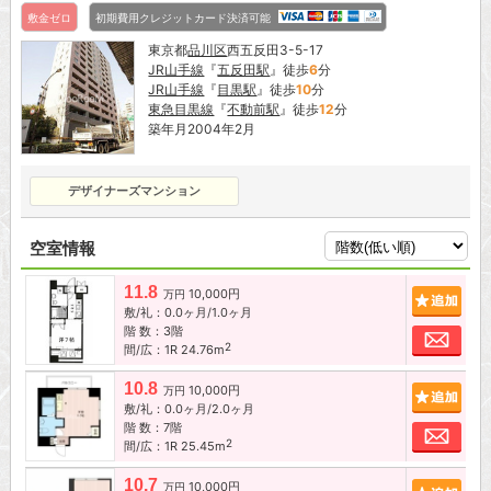
敷金ゼロ
初期費用クレジットカード決済可能
東京都
品川区
西五反田3-5-17
JR山手線
『
五反田駅
』徒歩
6
分
JR山手線
『
目黒駅
』徒歩
10
分
東急目黒線
『
不動前駅
』徒歩
12
分
築年月2004年2月
デザイナーズマンション
空室情報
11.8
10,000円
追加
万円
敷/礼：0.0ヶ月/1.0ヶ月
階 数：3階
お問
2
間/広：1R 24.76m
10.8
10,000円
追加
万円
敷/礼：0.0ヶ月/2.0ヶ月
階 数：7階
お問
2
間/広：1R 25.45m
10.7
10,000円
追加
万円