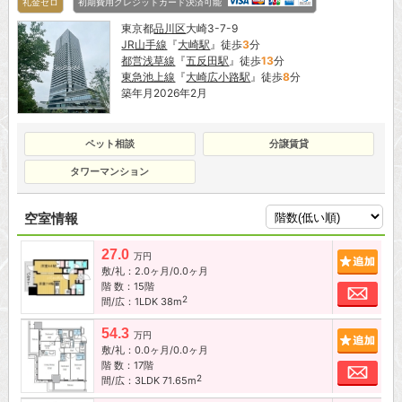
礼金ゼロ
初期費用クレジットカード決済可能
東京都
品川区
大崎3-7-9
JR山手線
『
大崎駅
』徒歩
3
分
都営浅草線
『
五反田駅
』徒歩
13
分
東急池上線
『
大崎広小路駅
』徒歩
8
分
築年月2026年2月
ペット相談
分譲賃貸
タワーマンション
空室情報
27.0
追加
万円
敷/礼：2.0ヶ月/0.0ヶ月
階 数：15階
お問
2
間/広：1LDK 38m
54.3
追加
万円
敷/礼：0.0ヶ月/0.0ヶ月
階 数：17階
お問
2
間/広：3LDK 71.65m