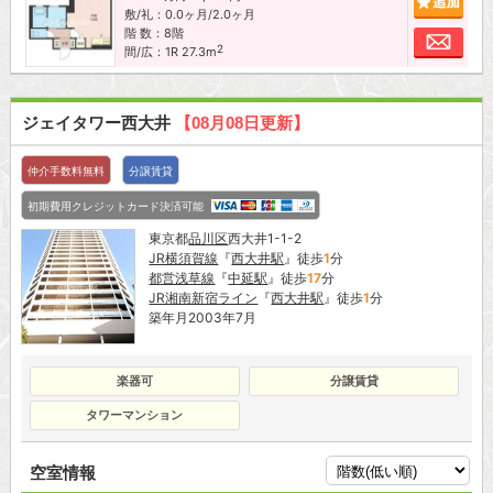
敷/礼：0.0ヶ月/2.0ヶ月
階 数：8階
お問
2
間/広：1R 27.3m
ジェイタワー西大井
【08月08日更新】
仲介手数料無料
分譲賃貸
初期費用クレジットカード決済可能
東京都
品川区
西大井1-1-2
JR横須賀線
『
西大井駅
』徒歩
1
分
都営浅草線
『
中延駅
』徒歩
17
分
JR湘南新宿ライン
『
西大井駅
』徒歩
1
分
築年月2003年7月
楽器可
分譲賃貸
タワーマンション
空室情報