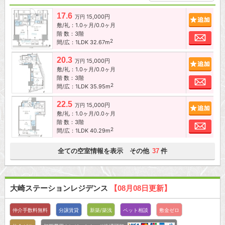
17.6
15,000円
追加
万円
敷/礼：1.0ヶ月/0.0ヶ月
階 数：3階
お問
2
間/広：1LDK 32.67m
20.3
15,000円
追加
万円
敷/礼：1.0ヶ月/0.0ヶ月
階 数：3階
お問
2
間/広：1LDK 35.95m
22.5
15,000円
追加
万円
敷/礼：1.0ヶ月/0.0ヶ月
階 数：3階
お問
2
間/広：1LDK 40.29m
全ての空室情報を表示 その他
件
37
大崎ステーションレジデンス
【08月08日更新】
仲介手数料無料
分譲賃貸
新築/築浅
ペット相談
敷金ゼロ