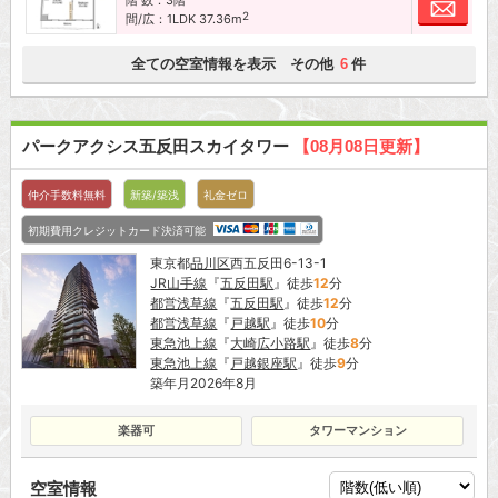
お問
2
間/広：1LDK 37.36m
全ての空室情報を表示 その他
件
6
パークアクシス五反田スカイタワー
【08月08日更新】
仲介手数料無料
新築/築浅
礼金ゼロ
初期費用クレジットカード決済可能
東京都
品川区
西五反田6-13-1
JR山手線
『
五反田駅
』徒歩
12
分
都営浅草線
『
五反田駅
』徒歩
12
分
都営浅草線
『
戸越駅
』徒歩
10
分
東急池上線
『
大崎広小路駅
』徒歩
8
分
東急池上線
『
戸越銀座駅
』徒歩
9
分
築年月2026年8月
楽器可
タワーマンション
空室情報