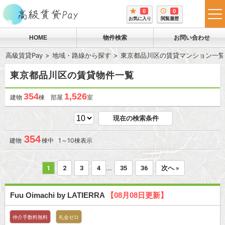
0
0
tog
お気に入り
閲覧履歴
me
HOME
物件検索
お問い合わせ
高級賃貸Pay
地域・路線から探す
東京都品川区の賃貸マンション一覧
東京都品川区の賃貸物件一覧
354
1,526
建物
棟 部屋
室
現在の検索条件
354
建物
棟中 1～10棟表示
...
1
2
3
4
35
36
次へ »
Fuu Oimachi by LATIERRA
【08月08日更新】
仲介手数料無料
礼金ゼロ