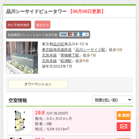
品川シーサイドビュータワー
【08月08日更新】
仲介手数料無料
敷金ゼロ
初期費用クレジットカード決済可能
東京都
品川区
東品川4-12-9
東京臨海高速鉄道
『
品川シーサイド駅
』徒歩
3
分
京急本線
『
青物横丁駅
』徒歩
7
分
京急本線
『
鮫洲駅
』徒歩
9
分
築年月2003年7月
タワーマンション
空室情報
19.8
18,000円
追加
万円
敷/礼：0.0ヶ月/2.0ヶ月
階 数：0階
お問
2
間/広：1LDK 53.13m