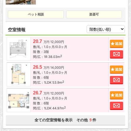
ペット相談
楽器可
空室情報
20.7
12,000円
追加
万円
敷/礼：1.0ヶ月/0.0ヶ月
階 数：3階
お問
2
間/広：1R 38.03m
26.5
14,000円
追加
万円
敷/礼：1.0ヶ月/0.0ヶ月
階 数：6階
お問
2
間/広：1LDK 53.9m
26.7
12,000円
追加
万円
敷/礼：1.0ヶ月/0.0ヶ月
階 数：6階
お問
2
間/広：1LDK 44.97m
全ての空室情報を表示 その他
件
9