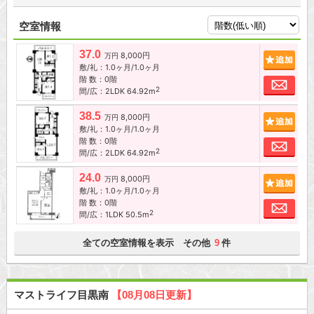
空室情報
37.0
8,000円
追加
万円
敷/礼：1.0ヶ月/1.0ヶ月
階 数：0階
お問
2
間/広：2LDK 64.92m
38.5
8,000円
追加
万円
敷/礼：1.0ヶ月/1.0ヶ月
階 数：0階
お問
2
間/広：2LDK 64.92m
24.0
8,000円
追加
万円
敷/礼：1.0ヶ月/1.0ヶ月
階 数：0階
お問
2
間/広：1LDK 50.5m
全ての空室情報を表示 その他
件
9
マストライフ目黒南
【08月08日更新】