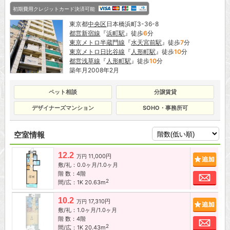
初期費用クレジットカード決済可能
東京都
中央区
日本橋浜町3-36-8
都営新宿線
『
浜町駅
』徒歩
6
分
東京メトロ半蔵門線
『
水天宮前駅
』徒歩
7
分
東京メトロ日比谷線
『
人形町駅
』徒歩
10
分
都営浅草線
『
人形町駅
』徒歩
10
分
築年月2008年2月
ペット相談
分譲賃貸
デザイナーズマンション
SOHO・事務所可
空室情報
12.2
11,000円
追加
万円
敷/礼：0.0ヶ月/1.0ヶ月
階 数：4階
お問
2
間/広：1K 20.63m
10.2
17,310円
追加
万円
敷/礼：1.0ヶ月/1.0ヶ月
階 数：4階
お問
2
間/広：1K 20.43m