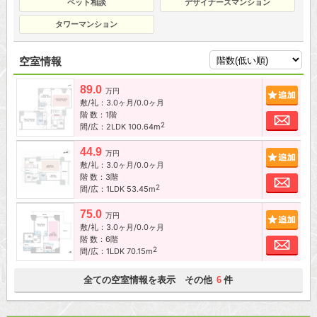
ペット相談
デザイナーズマンション
タワーマンション
空室情報
89.0
追加
万円
敷/礼：3.0ヶ月/0.0ヶ月
階 数：1階
お問
2
間/広：2LDK 100.64m
44.9
追加
万円
敷/礼：3.0ヶ月/0.0ヶ月
階 数：3階
お問
2
間/広：1LDK 53.45m
75.0
追加
万円
敷/礼：3.0ヶ月/0.0ヶ月
階 数：6階
お問
2
間/広：1LDK 70.15m
全ての空室情報を表示 その他
件
6