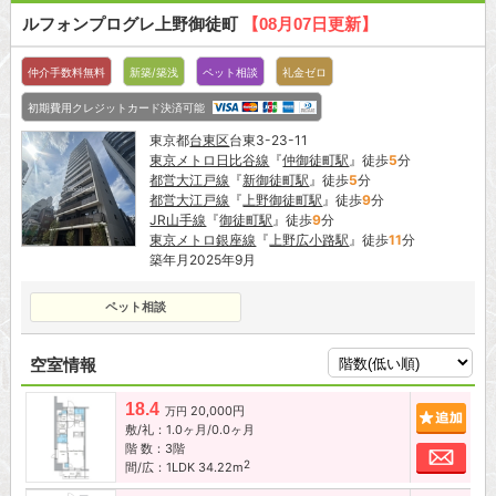
ルフォンプログレ上野御徒町
【08月07日更新】
仲介手数料無料
新築/築浅
ペット相談
礼金ゼロ
初期費用クレジットカード決済可能
東京都
台東区
台東3-23-11
東京メトロ日比谷線
『
仲御徒町駅
』徒歩
5
分
都営大江戸線
『
新御徒町駅
』徒歩
5
分
都営大江戸線
『
上野御徒町駅
』徒歩
9
分
JR山手線
『
御徒町駅
』徒歩
9
分
東京メトロ銀座線
『
上野広小路駅
』徒歩
11
分
築年月2025年9月
ペット相談
空室情報
18.4
20,000円
追加
万円
敷/礼：1.0ヶ月/0.0ヶ月
階 数：3階
お問
2
間/広：1LDK 34.22m