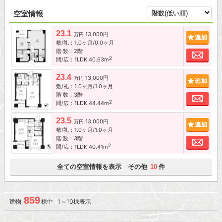
空室情報
23.1
13,000円
追加
万円
敷/礼：1.0ヶ月/0.0ヶ月
階 数：2階
お問
2
間/広：1LDK 40.63m
23.4
13,000円
追加
万円
敷/礼：1.0ヶ月/1.0ヶ月
階 数：3階
お問
2
間/広：1LDK 44.44m
23.5
13,000円
追加
万円
敷/礼：1.0ヶ月/1.0ヶ月
階 数：3階
お問
2
間/広：1LDK 40.41m
全ての空室情報を表示 その他
件
10
859
建物
棟中 1～10棟表示