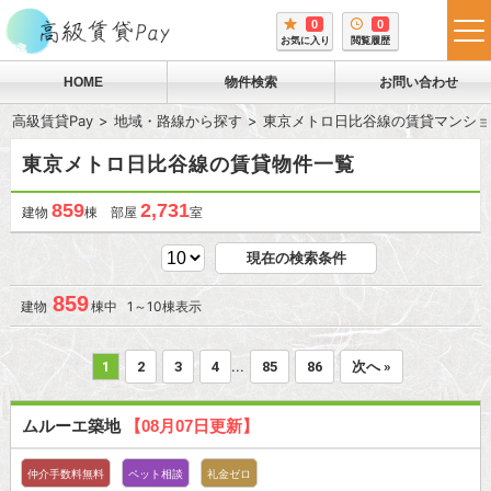
0
0
tog
お気に入り
閲覧履歴
me
HOME
物件検索
お問い合わせ
高級賃貸Pay
地域・路線から探す
東京メトロ日比谷線の賃貸マンショ
東京メトロ日比谷線の賃貸物件一覧
859
2,731
建物
棟 部屋
室
現在の検索条件
859
建物
棟中 1～10棟表示
...
1
2
3
4
85
86
次へ »
ムルーエ築地
【08月07日更新】
仲介手数料無料
ペット相談
礼金ゼロ