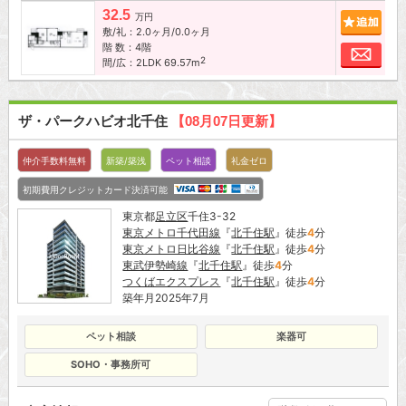
32.5
追加
万円
敷/礼：2.0ヶ月/0.0ヶ月
階 数：4階
お問
2
間/広：2LDK 69.57m
ザ・パークハビオ北千住
【08月07日更新】
仲介手数料無料
新築/築浅
ペット相談
礼金ゼロ
初期費用クレジットカード決済可能
東京都
足立区
千住3-32
東京メトロ千代田線
『
北千住駅
』徒歩
4
分
東京メトロ日比谷線
『
北千住駅
』徒歩
4
分
東武伊勢崎線
『
北千住駅
』徒歩
4
分
つくばエクスプレス
『
北千住駅
』徒歩
4
分
築年月2025年7月
ペット相談
楽器可
SOHO・事務所可