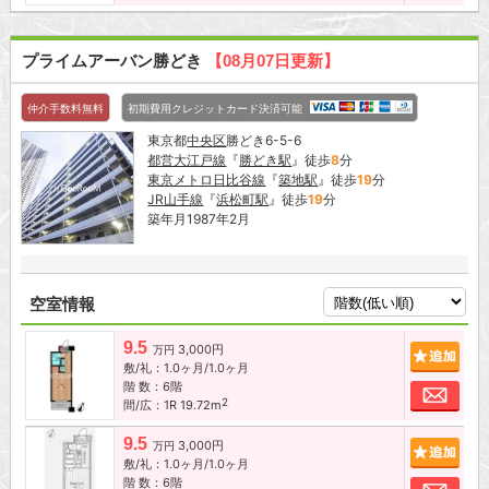
プライムアーバン勝どき
【08月07日更新】
仲介手数料無料
初期費用クレジットカード決済可能
東京都
中央区
勝どき6-5-6
都営大江戸線
『
勝どき駅
』徒歩
8
分
東京メトロ日比谷線
『
築地駅
』徒歩
19
分
JR山手線
『
浜松町駅
』徒歩
19
分
築年月1987年2月
空室情報
9.5
3,000円
追加
万円
敷/礼：1.0ヶ月/1.0ヶ月
階 数：6階
お問
2
間/広：1R 19.72m
9.5
3,000円
追加
万円
敷/礼：1.0ヶ月/1.0ヶ月
階 数：6階
お問