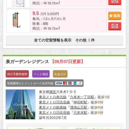
2
間/広：1R 19.72m
9.5
3,000円
追加
万円
敷/礼：1.0ヶ月/1.0ヶ月
階 数：8階
お問
2
間/広：1R 19.72m
全ての空室情報を表示 その他
件
1
泉ガーデンレジデンス
【08月07日更新】
仲介手数料無料
ペット相談
礼金ゼロ
初期費用クレジットカード決済可能
東京都
港区
六本木1-5-3
東京メトロ南北線
『
六本木一丁目駅
』徒歩
1
分
東京メトロ日比谷線
『
神谷町駅
』徒歩
6
分
東京メトロ銀座線
『
溜池山王駅
』徒歩
6
分
東京メトロ日比谷線
『
六本木駅
』徒歩
9
分
築年月2002年7月