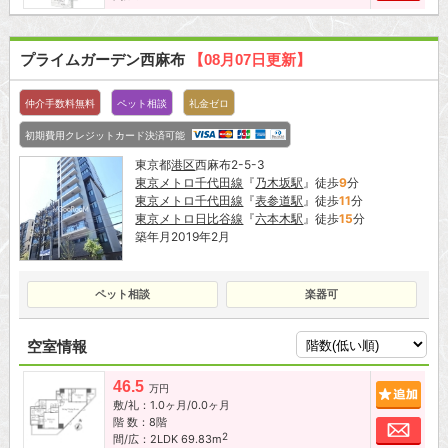
プライムガーデン西麻布
【08月07日更新】
仲介手数料無料
ペット相談
礼金ゼロ
初期費用クレジットカード決済可能
東京都
港区
西麻布2-5-3
東京メトロ千代田線
『
乃木坂駅
』徒歩
9
分
東京メトロ千代田線
『
表参道駅
』徒歩
11
分
東京メトロ日比谷線
『
六本木駅
』徒歩
15
分
築年月2019年2月
ペット相談
楽器可
空室情報
46.5
追加
万円
敷/礼：1.0ヶ月/0.0ヶ月
階 数：8階
お問
2
間/広：2LDK 69.83m