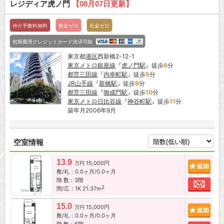
レジディア虎ノ門
【08月07日更新】
仲介手数料無料
敷金ゼロ
礼金ゼロ
初期費用クレジットカード決済可能
東京都
港区
西新橋2-12-1
東京メトロ銀座線
『
虎ノ門駅
』徒歩
6
分
都営三田線
『
内幸町駅
』徒歩
5
分
JR山手線
『
新橋駅
』徒歩
9
分
都営三田線
『
御成門駅
』徒歩
10
分
東京メトロ日比谷線
『
神谷町駅
』徒歩
11
分
築年月2006年9月
空室情報
13.9
15,000円
追加
万円
敷/礼：0.0ヶ月/0.0ヶ月
階 数：3階
お問
2
間/広：1K 21.37m
15.0
15,000円
追加
万円
敷/礼：0.0ヶ月/0.0ヶ月