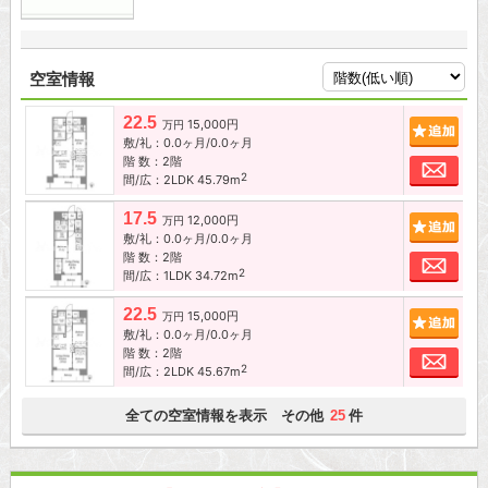
空室情報
22.5
15,000円
追加
万円
敷/礼：0.0ヶ月/0.0ヶ月
階 数：2階
お問
2
間/広：2LDK 45.79m
17.5
12,000円
追加
万円
敷/礼：0.0ヶ月/0.0ヶ月
階 数：2階
お問
2
間/広：1LDK 34.72m
22.5
15,000円
追加
万円
敷/礼：0.0ヶ月/0.0ヶ月
階 数：2階
お問
2
間/広：2LDK 45.67m
全ての空室情報を表示 その他
件
25