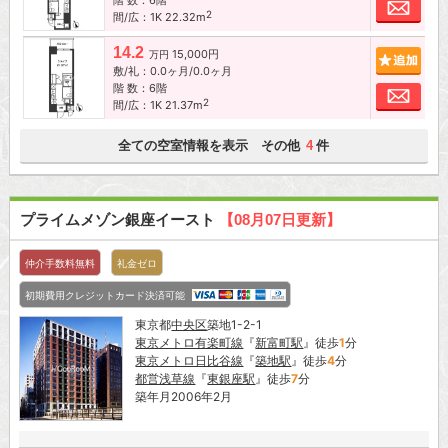
階 数：6階
お問
2
間/広：1K 22.32m
14.2
15,000円
追加
万円
敷/礼：0.0ヶ月/0.0ヶ月
階 数：6階
お問
2
間/広：1K 21.37m
全ての空室情報を表示 その他
件
4
プライムメゾン銀座イースト
【08月07日更新】
仲介手数料無料
礼金ゼロ
初期費用クレジットカード決済可能
東京都
中央区
築地1-2-1
東京メトロ有楽町線
『
新富町駅
』徒歩
1
分
東京メトロ日比谷線
『
築地駅
』徒歩
4
分
都営浅草線
『
東銀座駅
』徒歩
7
分
築年月2006年2月