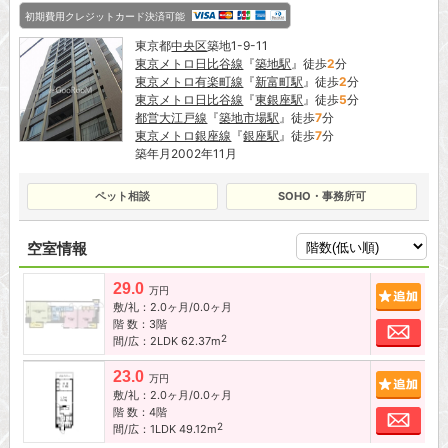
初期費用クレジットカード決済可能
東京都
中央区
築地1-9-11
東京メトロ日比谷線
『
築地駅
』徒歩
2
分
東京メトロ有楽町線
『
新富町駅
』徒歩
2
分
東京メトロ日比谷線
『
東銀座駅
』徒歩
5
分
都営大江戸線
『
築地市場駅
』徒歩
7
分
東京メトロ銀座線
『
銀座駅
』徒歩
7
分
築年月2002年11月
ペット相談
SOHO・事務所可
空室情報
29.0
追加
万円
敷/礼：2.0ヶ月/0.0ヶ月
階 数：3階
お問
2
間/広：2LDK 62.37m
23.0
追加
万円
敷/礼：2.0ヶ月/0.0ヶ月
階 数：4階
お問
2
間/広：1LDK 49.12m