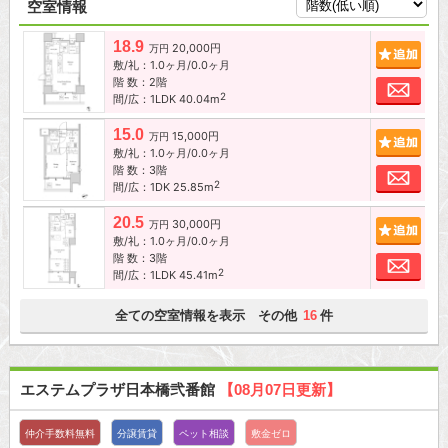
空室情報
18.9
20,000円
追加
万円
敷/礼：1.0ヶ月/0.0ヶ月
階 数：2階
お問
2
間/広：1LDK 40.04m
15.0
15,000円
追加
万円
敷/礼：1.0ヶ月/0.0ヶ月
階 数：3階
お問
2
間/広：1DK 25.85m
20.5
30,000円
追加
万円
敷/礼：1.0ヶ月/0.0ヶ月
階 数：3階
お問
2
間/広：1LDK 45.41m
全ての空室情報を表示 その他
件
16
エステムプラザ日本橋弐番館
【08月07日更新】
仲介手数料無料
分譲賃貸
ペット相談
敷金ゼロ