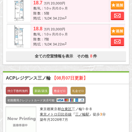
18.7
20,000円
追加
万円
敷/礼：1.0ヶ月/0.0ヶ月
階 数：5階
お問
2
間/広：1LDK 34.22m
18.8
20,000円
追加
万円
敷/礼：1.0ヶ月/0.0ヶ月
階 数：7階
お問
2
間/広：1LDK 34.22m
全ての空室情報を表示 その他
件
8
ACPレジデンス三ノ輪
【08月07日更新】
仲介手数料無料
新築/築浅
敷金ゼロ
礼金ゼロ
初期費用クレジットカード決済可能
東京都東京都
台東区
三ノ輪1-8-8
東京メトロ日比谷線
『
三ノ輪駅
』徒歩
3
分
築年月2026年7月