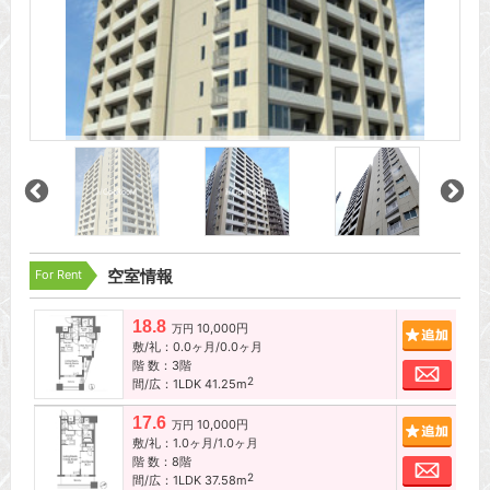
For Rent
空室情報
18.8
10,000円
追加
万円
敷/礼：0.0ヶ月/0.0ヶ月
階 数：3階
お問
2
間/広：1LDK 41.25m
17.6
10,000円
追加
万円
敷/礼：1.0ヶ月/1.0ヶ月
階 数：8階
お問
2
間/広：1LDK 37.58m