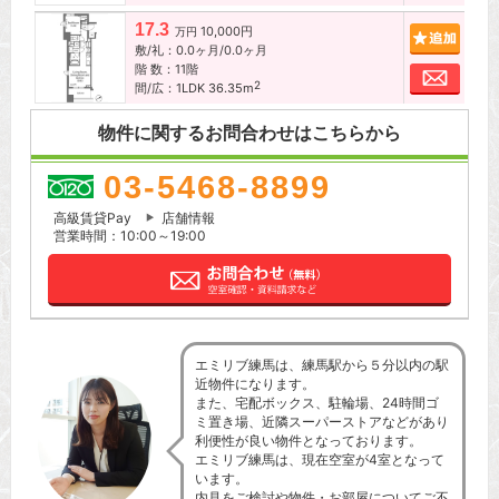
17.3
10,000円
追加
万円
敷/礼：0.0ヶ月/0.0ヶ月
階 数：11階
お問
2
間/広：1LDK 36.35m
物件に関するお問合わせはこちらから
03-5468-8899
高級賃貸Pay
店舗情報
営業時間：10:00～19:00
エミリブ練馬は、練馬駅から５分以内の駅
近物件になります。
また、宅配ボックス、駐輪場、24時間ゴ
ミ置き場、近隣スーパーストアなどがあり
利便性が良い物件となっております。
エミリブ練馬は、現在空室が4室となって
います。
内見をご検討や物件・お部屋についてご不