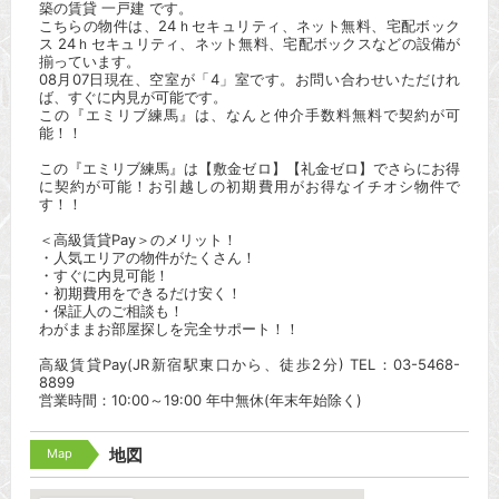
築の賃貸 一戸建 です。
こちらの物件は、24ｈセキュリティ、ネット無料、宅配ボック
ス 24ｈセキュリティ、ネット無料、宅配ボックスなどの設備が
揃っています。
08月07日現在、空室が「4」室です。お問い合わせいただけれ
ば、すぐに内見が可能です。
この『エミリブ練馬』は、なんと仲介手数料無料で契約が可
能！！
この『エミリブ練馬』は【敷金ゼロ】【礼金ゼロ】でさらにお得
に契約が可能！お引越しの初期費用がお得なイチオシ物件で
す！！
＜高級賃貸Pay＞のメリット！
・人気エリアの物件がたくさん！
・すぐに内見可能！
・初期費用をできるだけ安く！
・保証人のご相談も！
わがままお部屋探しを完全サポート！！
高級賃貸Pay(JR新宿駅東口から、徒歩2分) TEL：03-5468-
8899
営業時間：10:00～19:00 年中無休(年末年始除く)
Map
地図