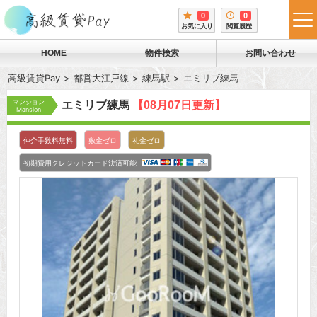
0
0
tog
お気に入り
閲覧履歴
me
HOME
物件検索
お問い合わせ
高級賃貸Pay
都営大江戸線
練馬駅
エミリブ練馬
マンション
エミリブ練馬
【08月07日更新】
Mansion
仲介手数料無料
敷金ゼロ
礼金ゼロ
初期費用クレジットカード決済可能