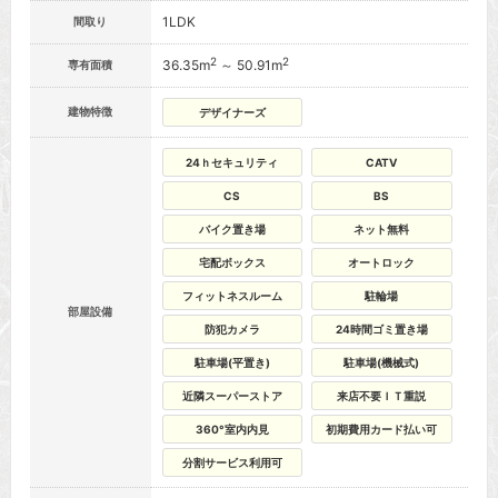
1LDK
間取り
2
2
36.35m
～ 50.91m
専有面積
建物特徴
デザイナーズ
24ｈセキュリティ
CATV
CS
BS
バイク置き場
ネット無料
宅配ボックス
オートロック
フィットネスルーム
駐輪場
部屋設備
防犯カメラ
24時間ゴミ置き場
駐車場(平置き)
駐車場(機械式)
近隣スーパーストア
来店不要ＩＴ重説
360°室内内見
初期費用カード払い可
分割サービス利用可