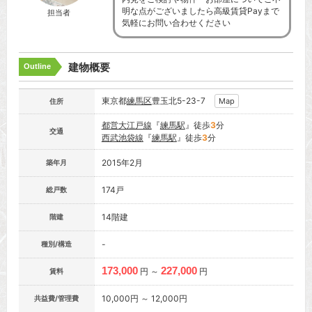
明な点がございましたら高級賃貸Payまで
担当者
気軽にお問い合わせください
建物概要
Outline
東京都
練馬区
豊玉北5-23-7
Map
住所
都営大江戸線
『
練馬駅
』徒歩
3
分
交通
西武池袋線
『
練馬駅
』徒歩
3
分
2015年2月
築年月
174戸
総戸数
14階建
階建
-
種別/構造
173,000
227,000
円 ～
円
賃料
10,000円 ～ 12,000円
共益費/管理費