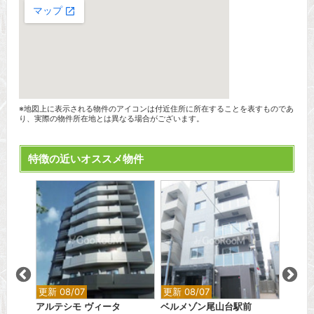
※地図上に表示される物件のアイコンは付近住所に所在することを表すものであ
り、実際の物件所在地とは異なる場合がございます。
特徴の近いオススメ物件
更新 08/07
更新 08/07
更新 0
田
アルテシモ ヴィータ
ベルメゾン尾山台駅前
シティ