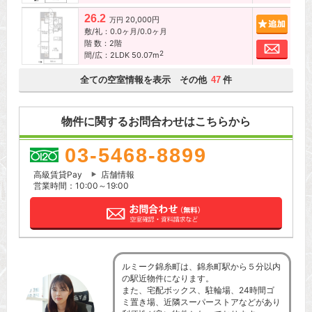
26.2
20,000円
追加
万円
敷/礼：0.0ヶ月/0.0ヶ月
階 数：2階
お問
2
間/広：2LDK 50.07m
全ての空室情報を表示 その他
件
47
物件に関するお問合わせはこちらから
03-5468-8899
高級賃貸Pay
店舗情報
営業時間：10:00～19:00
ルミーク錦糸町は、錦糸町駅から５分以内
の駅近物件になります。
また、宅配ボックス、駐輪場、24時間ゴ
ミ置き場、近隣スーパーストアなどがあり