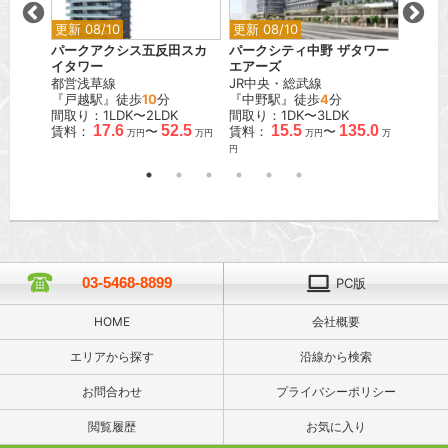
更新 08/10
更新 08/10
更新 0
パークアクシス五反田スカ
パークシティ中野 ザタワー
リテラ
イタワー
エアーズ
東京メ
都営浅草線
JR中央・総武線
『南千
『戸越駅』徒歩
10
分
『中野駅』徒歩
4
分
間取り：
.5
間取り：1LDK〜2LDK
間取り：1DK〜3LDK
賃料：
万円
17.6
52.5
15.5
135.0
賃料：
〜
賃料：
〜
万円
万円
万円
万
円
03-5468-8899
PC版
HOME
会社概要
エリアから探す
沿線から検索
お問合わせ
プライバシーポリシー
閲覧履歴
お気に入り