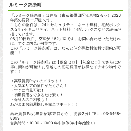
ルミーク錦糸町
「ルミーク錦糸町」は住所（東京都墨田区江東橋2-8-7）2026
年築の賃貸 一戸建 です。
こちらの物件は、24ｈセキュリティ、ネット無料、宅配ボック
ス 24ｈセキュリティ、ネット無料、宅配ボックスなどの設備が
揃っています。
08月10日現在、空室が「52」室です。お問い合わせいただけれ
ば、すぐに内見が可能です。
この『ルミーク錦糸町』は、なんと仲介手数料無料で契約が可
能！！
この『ルミーク錦糸町』は【敷金ゼロ】【礼金ゼロ】でさらにお
得に契約が可能！お引越しの初期費用がお得なイチオシ物件で
す！！
＜高級賃貸Pay＞のメリット！
・人気エリアの物件がたくさん！
・すぐに内見可能！
・初期費用をできるだけ安く！
・保証人のご相談も！
わがままお部屋探しを完全サポート！！
高級賃貸Pay(JR新宿駅東口から、徒歩2分) TEL：03-5468-
8899
営業時間：10:00～19:00 年中無休(年末年始除く)