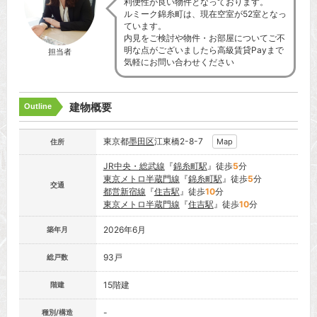
利便性が良い物件となっております。
ルミーク錦糸町は、現在空室が52室となっ
ています。
内見をご検討や物件・お部屋についてご不
明な点がございましたら高級賃貸Payまで
担当者
気軽にお問い合わせください
建物概要
Outline
東京都
墨田区
江東橋2-8-7
Map
住所
JR中央・総武線
『
錦糸町駅
』徒歩
5
分
東京メトロ半蔵門線
『
錦糸町駅
』徒歩
5
分
交通
都営新宿線
『
住吉駅
』徒歩
10
分
東京メトロ半蔵門線
『
住吉駅
』徒歩
10
分
2026年6月
築年月
93戸
総戸数
15階建
階建
-
種別/構造