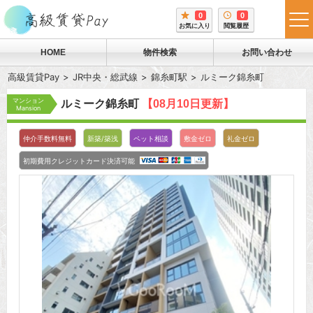
0
0
tog
お気に入り
閲覧履歴
me
HOME
物件検索
お問い合わせ
高級賃貸Pay
JR中央・総武線
錦糸町駅
ルミーク錦糸町
マンション
ルミーク錦糸町
【08月10日更新】
Mansion
仲介手数料無料
新築/築浅
ペット相談
敷金ゼロ
礼金ゼロ
初期費用クレジットカード決済可能