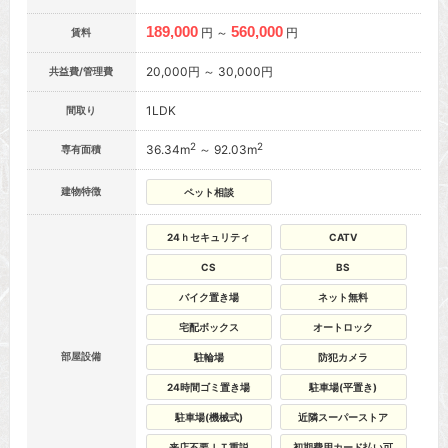
189,000
560,000
円 ～
円
賃料
20,000円 ～ 30,000円
共益費/管理費
1LDK
間取り
2
2
36.34m
～ 92.03m
専有面積
建物特徴
ペット相談
24ｈセキュリティ
CATV
CS
BS
バイク置き場
ネット無料
宅配ボックス
オートロック
部屋設備
駐輪場
防犯カメラ
24時間ゴミ置き場
駐車場(平置き)
駐車場(機械式)
近隣スーパーストア
来店不要ＩＴ重説
初期費用カード払い可