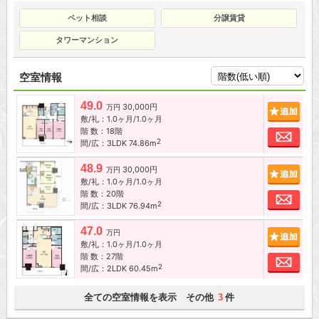
ペット相談
分譲賃貸
タワーマンション
空室情報
49.0
30,000円
追加
万円
敷/礼：1.0ヶ月/1.0ヶ月
階 数：18階
お問
2
間/広：3LDK 74.86m
48.9
30,000円
追加
万円
敷/礼：1.0ヶ月/1.0ヶ月
階 数：20階
お問
2
間/広：3LDK 76.94m
47.0
追加
万円
敷/礼：1.0ヶ月/1.0ヶ月
階 数：27階
お問
2
間/広：2LDK 60.45m
全ての空室情報を表示 その他
件
3