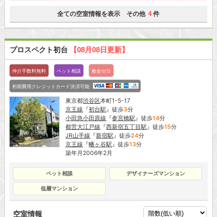
全ての空室情報を表示 その他
件
4
プロスペクト初台
【08月08日更新】
仲介手数料無料
ペット相談
敷金ゼロ
初期費用クレジットカード決済可能
東京都
渋谷区
本町1-5-17
京王線
『
初台駅
』徒歩
3
分
小田急小田原線
『
参宮橋駅
』徒歩
14
分
都営大江戸線
『
西新宿五丁目駅
』徒歩
15
分
JR山手線
『
新宿駅
』徒歩
24
分
京王線
『
幡ヶ谷駅
』徒歩
13
分
築年月2006年2月
ペット相談
デザイナーズマンション
低層マンション
空室情報