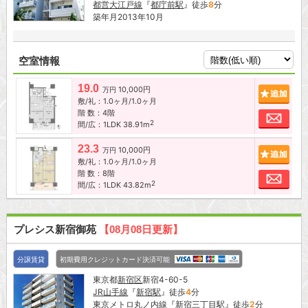
都営大江戸線
『
都庁前駅
』徒歩
8
分
築年月2013年10月
空室情報
19.0
10,000円
追加
万円
敷/礼：1.0ヶ月/1.0ヶ月
階 数：4階
お問
2
間/広：1LDK 38.91m
23.3
10,000円
追加
万円
敷/礼：1.0ヶ月/1.0ヶ月
階 数：8階
お問
2
間/広：1LDK 43.82m
プレシス新宿御苑
【08月08日更新】
分譲賃貸
初期費用クレジットカード決済可能
東京都
新宿区
新宿4-60-5
JR山手線
『
新宿駅
』徒歩
4
分
東京メトロ丸ノ内線
『
新宿三丁目駅
』徒歩
2
分