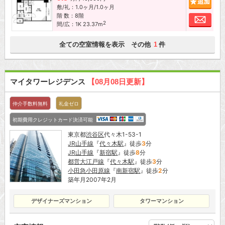
敷/礼：1.0ヶ月/1.0ヶ月
階 数：8階
お問
2
間/広：1K 23.37m
全ての空室情報を表示 その他
件
1
マイタワーレジデンス
【08月08日更新】
仲介手数料無料
礼金ゼロ
初期費用クレジットカード決済可能
東京都
渋谷区
代々木1-53-1
JR山手線
『
代々木駅
』徒歩
3
分
JR山手線
『
新宿駅
』徒歩
8
分
都営大江戸線
『
代々木駅
』徒歩
3
分
小田急小田原線
『
南新宿駅
』徒歩
2
分
築年月2007年2月
デザイナーズマンション
タワーマンション