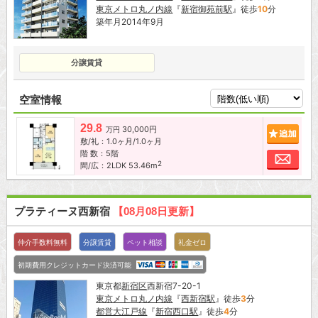
東京メトロ丸ノ内線
『
新宿御苑前駅
』徒歩
10
分
築年月2014年9月
分譲賃貸
空室情報
29.8
30,000円
追加
万円
敷/礼：1.0ヶ月/1.0ヶ月
階 数：5階
お問
2
間/広：2LDK 53.46m
プラティーヌ西新宿
【08月08日更新】
仲介手数料無料
分譲賃貸
ペット相談
礼金ゼロ
初期費用クレジットカード決済可能
東京都
新宿区
西新宿7-20-1
東京メトロ丸ノ内線
『
西新宿駅
』徒歩
3
分
都営大江戸線
『
新宿西口駅
』徒歩
4
分