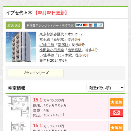
イプセ代々木
【08月08日更新】
新築/築浅
初期費用クレジットカード決済可能
東京都
渋谷区
代々木2-21-2
京王線
『
新宿駅
』徒歩
3
分
JR山手線
『
新宿駅
』徒歩
8
分
小田急小田原線
『
南新宿駅
』徒歩
4
分
JR山手線
『
代々木駅
』徒歩
9
分
築年月2024年6月
ブランドシリーズ
空室情報
15.1
15,000円
追加
万円
敷/礼：1.0ヶ月/1.0ヶ月
階 数：4階
お問
2
間/広：1DK 24.48m
15.1
15,000円
追加
万円
敷/礼：1.0ヶ月/1.0ヶ月