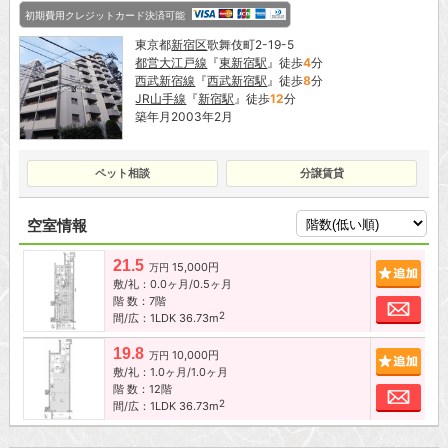
初期費用クレジットカード決済可能
東京都
新宿区
歌舞伎町2-19-5
都営大江戸線
『
東新宿駅
』徒歩
4
分
西武新宿線
『
西武新宿駅
』徒歩
8
分
JR山手線
『
新宿駅
』徒歩
12
分
築年月2003年2月
ペット相談
分譲賃貸
空室情報
21.5
15,000円
追加
万円
敷/礼：0.0ヶ月/0.5ヶ月
階 数：7階
お問
2
間/広：1LDK 36.73m
19.8
10,000円
追加
万円
敷/礼：1.0ヶ月/1.0ヶ月
階 数：12階
お問
2
間/広：1LDK 36.73m