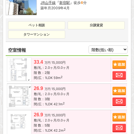
JR山手線
『
新宿駅
』徒歩
6
分
築年月2009年4月
ペット相談
分譲賃貸
タワーマンション
空室情報
33.4
15,000円
追加
万円
敷/礼：2.0ヶ月/0.0ヶ月
階 数：2階
お問
2
間/広：1LDK 59m
26.9
15,000円
追加
万円
敷/礼：2.0ヶ月/0.0ヶ月
階 数：3階
お問
2
間/広：1LDK 42.1m
26.9
15,000円
追加
万円
敷/礼：2.0ヶ月/0.0ヶ月
階 数：5階
お問
2
間/広：1LDK 42.2m