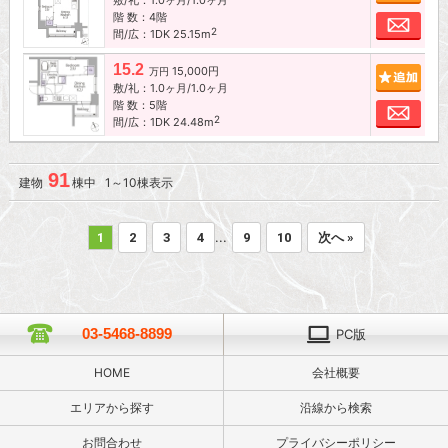
階 数：4階
お問
2
間/広：1DK 25.15m
15.2
15,000円
追加
万円
敷/礼：1.0ヶ月/1.0ヶ月
階 数：5階
お問
2
間/広：1DK 24.48m
91
建物
棟中 1～10棟表示
...
1
2
3
4
9
10
次へ »
03-5468-8899
PC版
HOME
会社概要
エリアから探す
沿線から検索
お問合わせ
プライバシーポリシー