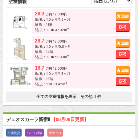
空室情報
26.3
12,000円
追加
万円
敷/礼：1.0ヶ月/1.5ヶ月
階 数：11階
お問
2
間/広：1LDK 47.92m
28.7
12,000円
追加
万円
敷/礼：1.0ヶ月/0.0ヶ月
階 数：14階
お問
2
間/広：1LDK 59.41m
18.7
12,000円
追加
万円
敷/礼：1.0ヶ月/1.5ヶ月
階 数：16階
お問
2
間/広：1DK 31.42m
全ての空室情報を表示 その他
件
1
デュオスカーラ新宿Ⅱ
【08月08日更新】
分譲賃貸
ペット相談
敷金ゼロ