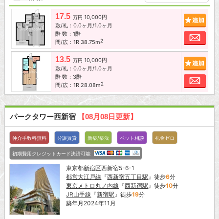
17.5
10,000円
追加
万円
敷/礼：0.0ヶ月/1.0ヶ月
階 数：1階
お問
2
間/広：1R 38.75m
13.5
10,000円
追加
万円
敷/礼：0.0ヶ月/1.0ヶ月
階 数：3階
お問
2
間/広：1R 28.08m
パークタワー西新宿
【08月08日更新】
仲介手数料無料
分譲賃貸
新築/築浅
ペット相談
礼金ゼロ
初期費用クレジットカード決済可能
東京都
新宿区
西新宿5-6-1
都営大江戸線
『
西新宿五丁目駅
』徒歩
6
分
東京メトロ丸ノ内線
『
西新宿駅
』徒歩
10
分
JR山手線
『
新宿駅
』徒歩
19
分
築年月2024年11月