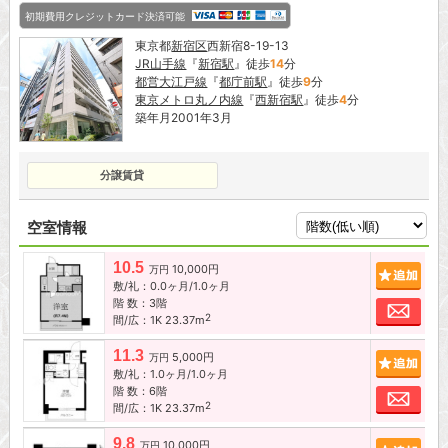
初期費用クレジットカード決済可能
東京都
新宿区
西新宿8-19-13
JR山手線
『
新宿駅
』徒歩
14
分
都営大江戸線
『
都庁前駅
』徒歩
9
分
東京メトロ丸ノ内線
『
西新宿駅
』徒歩
4
分
築年月2001年3月
分譲賃貸
空室情報
10.5
10,000円
追加
万円
敷/礼：0.0ヶ月/1.0ヶ月
階 数：3階
お問
2
間/広：1K 23.37m
11.3
5,000円
追加
万円
敷/礼：1.0ヶ月/1.0ヶ月
階 数：6階
お問
2
間/広：1K 23.37m
9.8
10,000円
追加
万円