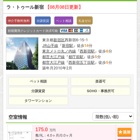
ラ・トゥール新宿
【08月08日更新】
仲介手数料無料
分譲賃貸
ペット相談
礼金ゼロ
初期費用クレジットカード決済可能
東京都
新宿区
西新宿6-15-1
JR山手線
『
新宿駅
』徒歩
14
分
東京メトロ丸ノ内線
『
西新宿駅
』徒歩
6
分
都営大江戸線
『
都庁前駅
』徒歩
5
分
都営大江戸線
『
西新宿五丁目駅
』徒歩
5
分
築年月2010年2月
ペット相談
楽器可
分譲賃貸
SOHO・事務所可
タワーマンション
空室情報
175.0
追加
万円
敷/礼：4.0ヶ月/0.0ヶ月