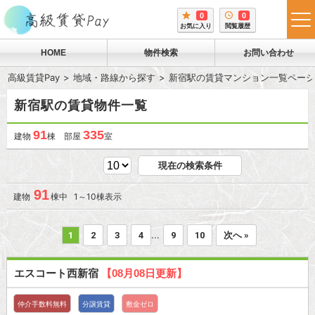
0
0
tog
お気に入り
閲覧履歴
me
HOME
物件検索
お問い合わせ
高級賃貸Pay
地域・路線から探す
新宿駅の賃貸マンション一覧ページ
新宿駅の賃貸物件一覧
91
335
建物
棟 部屋
室
現在の検索条件
91
建物
棟中 1～10棟表示
...
1
2
3
4
9
10
次へ »
エスコート西新宿
【08月08日更新】
仲介手数料無料
分譲賃貸
敷金ゼロ