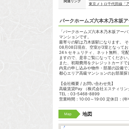
関連リンク
東京メトロ千代田線「
パークホームズ六本木乃木坂ア
「パークホームズ六本木乃木坂アーバンレ
マンションです。
最寄りの駅は乃木坂駅になります。 そ
08月08日現在、空室が3室となって
24ｈセキュリティ、ネット無料、宅
ますので、是非ご覧になってください
また、初期費用をクレジットカードで
内見の申し込みや物件・部屋の設備で
都心エリア高級マンションのお部屋探
【会社概要 / お問い合わせ先】
高級賃貸Pay （株式会社エスティリン
TEL：03-5468-8899
営業時間：10:00～19:00 定休日：(
地図
Map