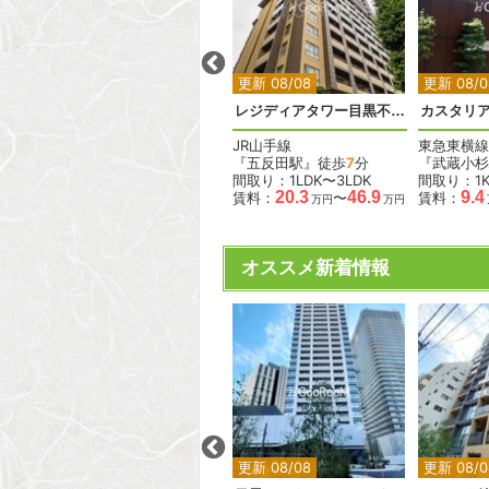
2
2
2
2
2
更新 08/08
更新 08/08
更新 08/0
コンフォリア清澄白河トロワ
ラトリエ赤坂
レジディアタワー目黒不動前
カスタリ
東京メトロ丸ノ内線
JR山手線
東急東横線
分
『赤坂見附駅』徒歩
8
分
『五反田駅』徒歩
7
分
『武蔵小杉
間取り：2LDK
間取り：1LDK〜3LDK
間取り：1
.1
92.0
95.0
20.3
46.9
9.4
賃料：
〜
賃料：
〜
賃料：
万円
万円
万円
万円
万円
オススメ新着情報
2
2
2
2
2
更新 08/08
更新 08/08
更新 08/0