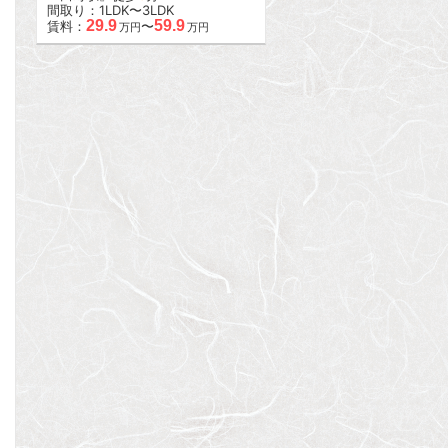
間取り：1LDK〜3LDK
29.9
59.9
賃料：
〜
万円
万円