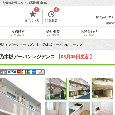
 人気都心部エリアの高級賃貸Pay
0
0
株式会社エスティ
お気に入り
閲覧履歴
掲載建
沿線検索
会社概要
お問合わせ
Line Search
Company
Contact
坂駅
パークホームズ六本木乃木坂アーバンレジデンス
木乃木坂アーバンレジデンス
【08月08日更新】
可能