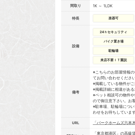
間取り
1K ～ 1LDK
特長
楽器可
24ｈセキュリティ
バイク置き場
設備
駐輪場
来店不要ＩＴ重説
※こちらのお部屋情報
てお問い合わせくださ
※掲載している物件が
※掲載詳細に相違があ
備考
※ペット相談可の物件や
ので御注意下さい。お
※駐車場、駐輪場につ
わせをお待ちしていま
「パークホームズ六本
URL
「東京都港区」の高級