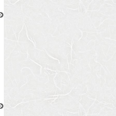
2
2
2
更新 08/08
更新 08/08
更新 08/08
マイヨール代官山
テラス恵比寿の丘
ヒルトップ恵比寿
東急東横線
JR山手線
JR山手線
『代官山駅』徒歩
9
分
『恵比寿駅』徒歩
7
分
『恵比寿駅』徒歩
間取り：1LDK
間取り：2LDK
間取り：1K
24.0
57.0
11.5
賃料：
賃料：
賃料：
万円
万円
万円
2
2
2
2
2
更新 08/08
更新 08/08
更新 08/08