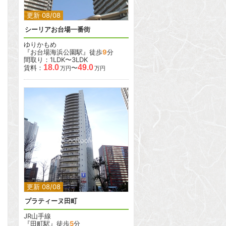
更新 08/08
シーリアお台場一番街
ゆりかもめ
『お台場海浜公園駅』徒歩
9
分
間取り：1LDK〜3LDK
18.0
49.0
賃料：
〜
万円
万円
2
2
更新 08/08
プラティーヌ田町
JR山手線
『田町駅』徒歩
5
分