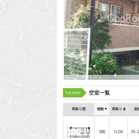
空室一覧
For Rent
間取り図
階数
間取り
面
3階
1LDK
35.