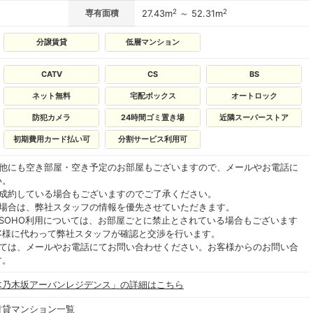
2
2
専有面積
27.43m
～ 52.31m
分譲賃貸
低層マンション
CATV
CS
BS
ネット無料
宅配ボックス
オートロック
防犯カメラ
24時間ゴミ置き場
近隣スーパーストア
初期費用カード払い可
分割サービス利用可
の他にも空き部屋・空き予定のお部屋もございますので、メールやお電話に
い。
ご成約している場合もございますのでご了承ください。
る場合は、弊社スタッフの情報を優先させていただきます。
SOHO利用については、お部屋ごとに禁止とされている場合もございます
客様に代わって弊社スタッフが確認と交渉を行います。
いては、メールやお電話にてお問い合わせください。お客様からのお問い合
す。
木乃木坂アーバンレジデンス」の詳細はこちら
賃貸マンション一覧