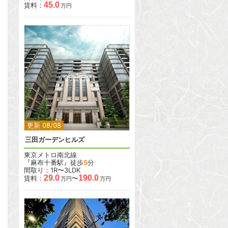
45.0
賃料：
万円
2
2
更新 08/08
三田ガーデンヒルズ
東京メトロ南北線
『麻布十番駅』徒歩
5
分
間取り：1R〜3LDK
29.0
190.0
賃料：
〜
万円
万円