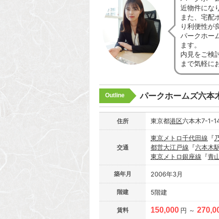
近物件にな
また、宅配
り利便性が
パークホー
ます。
内見をご検
まで気軽に
パークホームズ六本
Outline
東京都
港区
六本木7-1-1
住所
東京メトロ千代田線
『
都営大江戸線
『
六本木
交通
東京メトロ銀座線
『
青
築年月
2006年3月
階建
5階建
150,000
270,0
賃料
円 ～