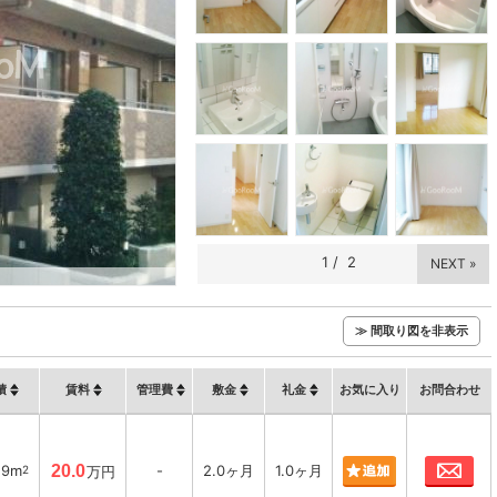
1
/
2
NEXT »
≫ 間取り図を非表示
積
賃料
管理費
敷金
礼金
お気に入り
お問合わせ
お
29m
20.0
-
2.0ヶ月
1.0ヶ月
2
万円