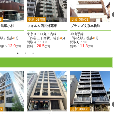
2
2
2
2
8
更新 08/08
更新 08/08
ア武蔵小杉
フォルム四谷外苑東
ブランズ文京本駒込
東京メトロ丸ノ内線
JR山手線
駅』徒歩
8
分
『四谷三丁目駅』徒歩
4
分
『駒込駅』徒歩
8
分
K
間取り：1LDK
間取り：1K
12.9
20.5
11.3
〜
賃料：
賃料：
万円
万円
万円
万円
2
2
2
2
2
8
更新 08/08