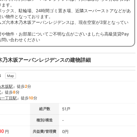
ります。
ボックス、駐輪場、24時間ゴミ置き場、近隣スーパーストアなどがあ
良い物件となっております。
ムズ六本木乃木坂アーバンレジデンスは、現在空室が3室となってい
討や物件・お部屋についてご不明な点がございましたら高級賃貸Pay
お問い合わせください
木乃木坂アーバンレジデンスの建物詳細
4
Map
乃木坂駅
』徒歩
2
分
駅
』徒歩
8
分
山一丁目駅
』徒歩
10
分
総戸数
51戸
種別/構造
-
00
円
共益費/管理費
0円