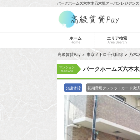
パークホームズ六本木乃木坂アーバンレジデンス -
ホーム
エリア検索
Home
Area Search
高級賃貸Pay
東京メトロ千代田線
乃木
マンション
パークホームズ六本
Mansion
分譲賃貸
初期費用クレジットカード決済