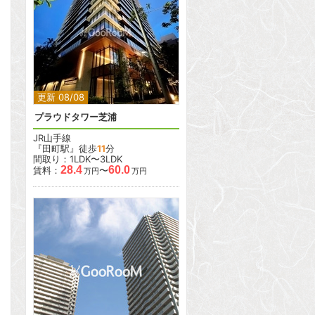
2
2
更新 08/08
プラウドタワー芝浦
JR山手線
『田町駅』徒歩
11
分
間取り：1LDK〜3LDK
28.4
60.0
賃料：
〜
万円
万円
2
2