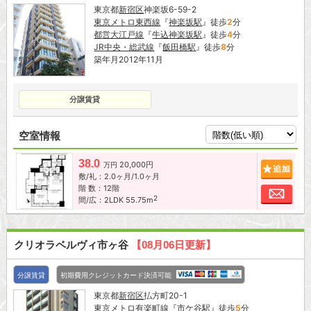
東京都
新宿区
神楽坂6-59-2
東京メトロ東西線
『
神楽坂駅
』徒歩
2
分
都営大江戸線
『
牛込神楽坂駅
』徒歩
4
分
JR中央・総武線
『
飯田橋駅
』徒歩
8
分
築年月2012年11月
分譲賃貸
空室情報
38.0
20,000円
追加
万円
敷/礼：2.0ヶ月/1.0ヶ月
階 数：12階
お問
2
間/広：2LDK 55.75m
クリオラベルヴィ市ヶ谷
【08月06日更新】
分譲賃貸
初期費用クレジットカード決済可能
東京都
新宿区
払方町20-1
東京メトロ有楽町線
『
市ケ谷駅
』徒歩
5
分