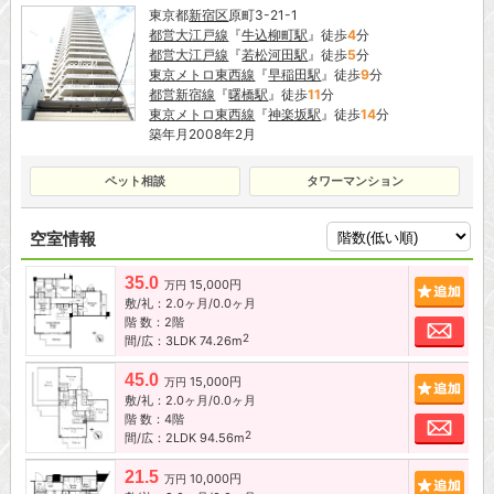
東京都
新宿区
原町3-21-1
都営大江戸線
『
牛込柳町駅
』徒歩
4
分
都営大江戸線
『
若松河田駅
』徒歩
5
分
東京メトロ東西線
『
早稲田駅
』徒歩
9
分
都営新宿線
『
曙橋駅
』徒歩
11
分
東京メトロ東西線
『
神楽坂駅
』徒歩
14
分
築年月2008年2月
ペット相談
タワーマンション
空室情報
35.0
15,000円
追加
万円
敷/礼：2.0ヶ月/0.0ヶ月
階 数：2階
お問
2
間/広：3LDK 74.26m
45.0
15,000円
追加
万円
敷/礼：2.0ヶ月/0.0ヶ月
階 数：4階
お問
2
間/広：2LDK 94.56m
21.5
10,000円
追加
万円