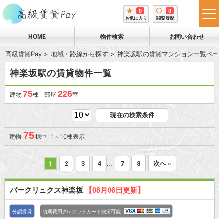
0
0
tog
お気に入り
閲覧履歴
me
HOME
物件検索
お問い合わせ
高級賃貸Pay
地域・路線から探す
神楽坂駅の賃貸マンション一覧ペー
神楽坂駅の賃貸物件一覧
75
226
建物
棟 部屋
室
現在の検索条件
75
建物
棟中 1～10棟表示
...
1
2
3
4
7
8
次へ »
パークリュクス神楽坂
【08月06日更新】
分譲賃貸
初期費用クレジットカード決済可能