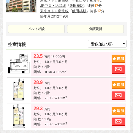
東京メトロ東西線
『
早稲田駅
』徒歩
9
分
JR中央・総武線
『
飯田橋駅
』徒歩
17
分
東京メトロ南北線
『
飯田橋駅
』徒歩
17
分
築年月2012年9月
ペット相談
分譲賃貸
空室情報
23.5
15,000円
追加
万円
敷/礼：1.0ヶ月/1.0ヶ月
階 数：2階
お問
2
間/広：1LDK 41.96m
28.9
追加
万円
敷/礼：1.0ヶ月/1.0ヶ月
階 数：3階
お問
2
間/広：2LDK 57.02m
29.3
追加
万円
敷/礼：1.0ヶ月/1.0ヶ月
階 数：10階
お問
2
間/広：2LDK 57.02m