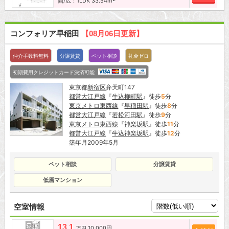
間/広：1LDK 33.54m
コンフォリア早稲田
【08月06日更新】
仲介手数料無料
分譲賃貸
ペット相談
礼金ゼロ
初期費用クレジットカード決済可能
東京都
新宿区
弁天町147
都営大江戸線
『
牛込柳町駅
』徒歩
5
分
東京メトロ東西線
『
早稲田駅
』徒歩
8
分
都営大江戸線
『
若松河田駅
』徒歩
9
分
東京メトロ東西線
『
神楽坂駅
』徒歩
11
分
都営大江戸線
『
牛込神楽坂駅
』徒歩
12
分
築年月2009年5月
ペット相談
分譲賃貸
低層マンション
空室情報
13.1
10,000円
追加
万円