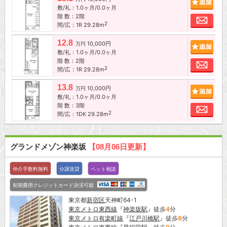
敷/礼：1.0ヶ月/0.0ヶ月
階 数：2階
お問
2
間/広：1R 29.28m
12.8
10,000円
追加
万円
敷/礼：1.0ヶ月/0.0ヶ月
階 数：2階
お問
2
間/広：1R 29.28m
13.8
10,000円
追加
万円
敷/礼：1.0ヶ月/0.0ヶ月
階 数：3階
お問
2
間/広：1DK 29.28m
グランドメゾン神楽坂
【08月06日更新】
仲介手数料無料
分譲賃貸
ペット相談
初期費用クレジットカード決済可能
東京都
新宿区
天神町64-1
東京メトロ東西線
『
神楽坂駅
』徒歩
4
分
東京メトロ有楽町線
『
江戸川橋駅
』徒歩
8
分