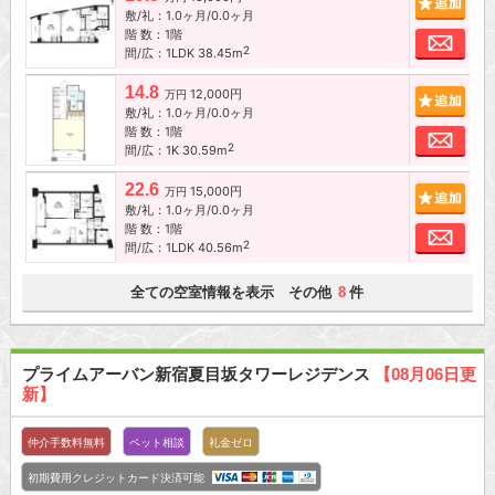
敷/礼：1.0ヶ月/0.0ヶ月
階 数：1階
お問
2
間/広：1LDK 38.45m
14.8
12,000円
追加
万円
敷/礼：1.0ヶ月/0.0ヶ月
階 数：1階
お問
2
間/広：1K 30.59m
22.6
15,000円
追加
万円
敷/礼：1.0ヶ月/0.0ヶ月
階 数：1階
お問
2
間/広：1LDK 40.56m
全ての空室情報を表示 その他
件
8
プライムアーバン新宿夏目坂タワーレジデンス
【08月06日更
新】
仲介手数料無料
ペット相談
礼金ゼロ
初期費用クレジットカード決済可能