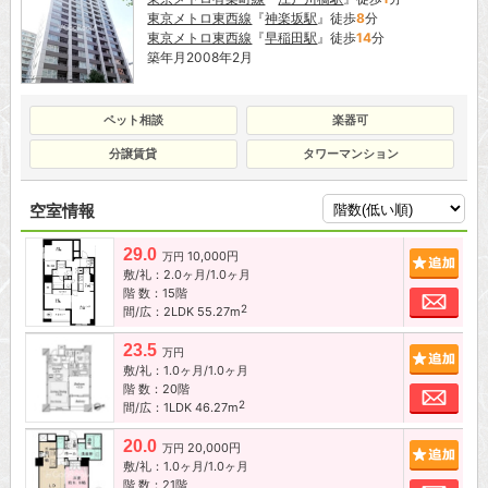
東京メトロ東西線
『
神楽坂駅
』徒歩
8
分
東京メトロ東西線
『
早稲田駅
』徒歩
14
分
築年月2008年2月
ペット相談
楽器可
分譲賃貸
タワーマンション
空室情報
29.0
10,000円
追加
万円
敷/礼：2.0ヶ月/1.0ヶ月
階 数：15階
お問
2
間/広：2LDK 55.27m
23.5
追加
万円
敷/礼：1.0ヶ月/1.0ヶ月
階 数：20階
お問
2
間/広：1LDK 46.27m
20.0
20,000円
追加
万円
敷/礼：1.0ヶ月/1.0ヶ月
階 数：21階
お問