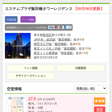
エステムプラザ飯田橋タワーレジデンス
【08月06日更新】
分譲賃貸
ペット相談
初期費用クレジットカード決済可能
東京都
新宿区
新小川町5-29
JR中央・総武線
『
飯田橋駅
』徒歩
6
分
都営大江戸線
『
飯田橋駅
』徒歩
6
分
東京メトロ丸ノ内線
『
後楽園駅
』徒歩
10
分
東京メトロ東西線
『
神楽坂駅
』徒歩
13
分
築年月2012年3月
ペット相談
分譲賃貸
デザイナーズマンション
空室情報
27.0
21,000円
追加
万円
敷/礼：1.0ヶ月/1.0ヶ月
階 数：10階
お問
2
間/広：1LDK 44m