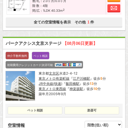
敷/礼：2.0ヶ月/0.0ヶ月
階 数：4階
お問
2
間/広：1LDK 40.33m
全ての空室情報を表示 その他
件
1
パークアクシス文京ステージ
【08月06日更新】
仲介手数料無料
ペット相談
初期費用クレジットカード決済可能
東京都
文京区
水道2-4-12
東京メトロ有楽町線
『
江戸川橋駅
』徒歩
5
分
JR中央線(快速)
『
飯田橋駅
』徒歩
13
分
東京メトロ東西線
『
神楽坂駅
』徒歩
10
分
築年月2005年9月
ペット相談
楽器可
空室情報