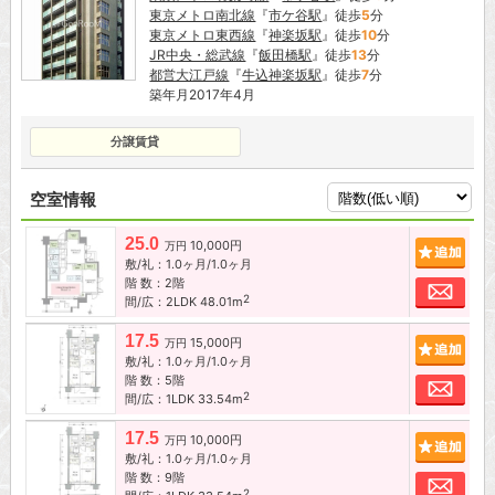
東京メトロ南北線
『
市ケ谷駅
』徒歩
5
分
東京メトロ東西線
『
神楽坂駅
』徒歩
10
分
JR中央・総武線
『
飯田橋駅
』徒歩
13
分
都営大江戸線
『
牛込神楽坂駅
』徒歩
7
分
築年月2017年4月
分譲賃貸
空室情報
25.0
10,000円
追加
万円
敷/礼：1.0ヶ月/1.0ヶ月
階 数：2階
お問
2
間/広：2LDK 48.01m
17.5
15,000円
追加
万円
敷/礼：1.0ヶ月/1.0ヶ月
階 数：5階
お問
2
間/広：1LDK 33.54m
17.5
10,000円
追加
万円
敷/礼：1.0ヶ月/1.0ヶ月
階 数：9階
お問
2