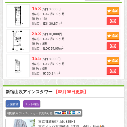
15.3
8,000円
追加
万円
敷/礼：1.0ヶ月/1.0ヶ月
階 数：1階
お問
2
間/広：1DK 30.87m
25.3
10,000円
追加
万円
敷/礼：1.0ヶ月/1.0ヶ月
階 数：8階
お問
2
間/広：1LDK 51.05m
15.5
8,000円
追加
万円
敷/礼：1.0ヶ月/1.0ヶ月
階 数：9階
お問
2
間/広：1K 30.84m
新宿山吹アインスタワー
【08月06日更新】
分譲賃貸
ペット相談
初期費用クレジットカード決済可能
東京都
新宿区
山吹366-1
東京メトロ有楽町線
『
江戸川橋駅
』徒歩
1
分