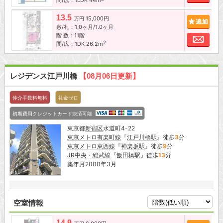
13.5
15,000円
追加
万円
敷/礼：1.0ヶ月/1.0ヶ月
階 数：11階
お問
2
間/広：1DK 26.2m
レジデンス江戸川橋
【08月06日更新】
仲介手数料無料
礼金ゼロ
初期費用クレジットカード決済可能
東京都
新宿区
水道町4-22
東京メトロ有楽町線
『
江戸川橋駅
』徒歩
3
分
東京メトロ東西線
『
神楽坂駅
』徒歩
9
分
JR中央・総武線
『
飯田橋駅
』徒歩
13
分
築年月2000年3月
空室情報
14.9