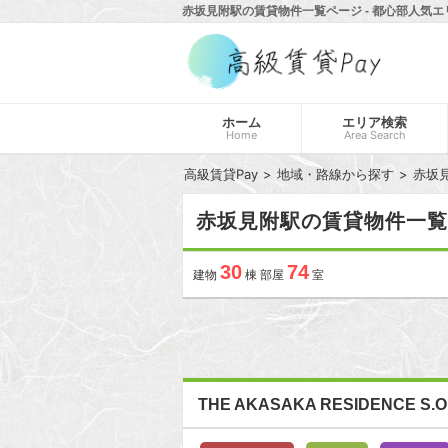
赤坂見附駅の賃貸物件一覧ページ - 都心部人気エ
ホーム
エリア検索
Home
Area Search
高級賃貸Pay
地域・路線から探す
赤坂
赤坂見附駅の賃貸物件一覧
30
74
建物
棟 部屋
室
THE AKASAKA RESIDENCE S.O.A -