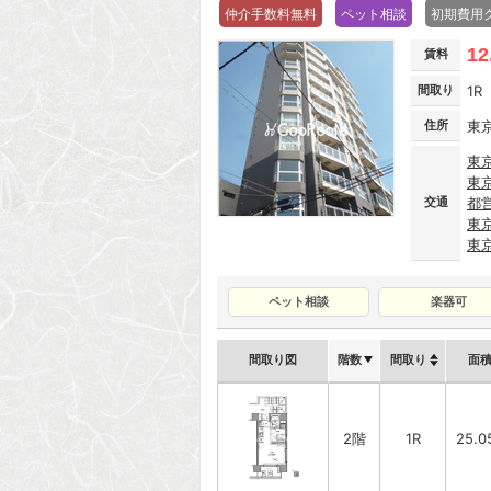
仲介手数料無料
ペット相談
初期費用
12
賃料
間取り
1R
住所
東
東
東
交通
都
東
東
ペット相談
楽器可
間取り図
階数
間取り
面
2階
1R
25.0