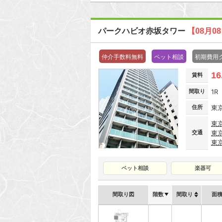
パークハビオ赤坂タワー
【08月0
仲介手数料無料
ペット相談
初期費用
16
賃料
間取り
1R
住所
東
東
交通
東
東
ペット相談
楽器可
間取り図
階数
間取り
面