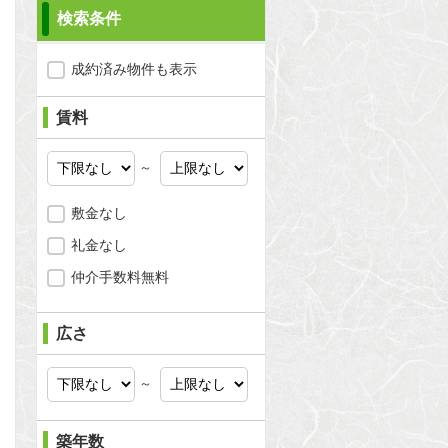
検索条件
成約済み物件も表示
賃料
～
敷金なし
礼金なし
仲介手数料無料
広さ
問合わせ
～
築年数