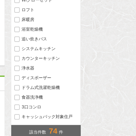
ロフト
床暖房
浴室乾燥機
追い炊きバス
問合わせ
システムキッチン
カウンターキッチン
浄水器
ディスポーザー
ドラム式洗濯乾燥機
食器洗浄機
3口コンロ
キャッシュバック対象住戸
74
該当件数
件