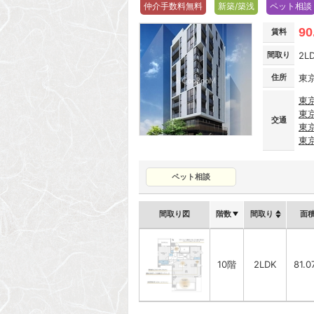
仲介手数料無料
新築/築浅
ペット相談
90
賃料
間取り
2L
住所
東
東
東
交通
東
東
ペット相談
間取り図
階数
間取り
面
10階
2LDK
81.0