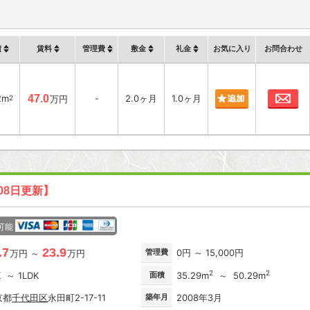
積
賃料
管理費
敷金
礼金
お気に入り
お問合わせ
お
2m
47.0
-
2.0ヶ月
1.0ヶ月
2
万円
08日更新】
可能
.7
23.9
管理費
0円 ～ 15,000円
万円 ～
万円
2
2
K ～ 1LDK
面積
35.29m
～ 50.29m
京都
千代田区
永田町2-17-11
築年月
2008年3月