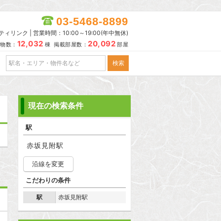
03-5468-8899
リンク | 営業時間：10:00～19:00(年中無休)
12,032
20,092
物数：
棟 掲載部屋数：
部屋
現在の検索条件
駅
赤坂見附駅
沿線を変更
こだわりの条件
駅
赤坂見附駅