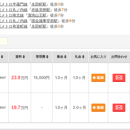
京メトロ半蔵門線
『
永田町駅
』徒歩
2
分
京メトロ丸ノ内線
『
赤坂見附駅
』徒歩
7
分
京メトロ南北線
『
溜池山王駅
』徒歩
7
分
京メトロ丸ノ内線
『
国会議事堂前駅
』徒歩
9
分
京メトロ有楽町線
『
永田町駅
』徒歩
2
分
賃料
管理費
敷金
礼金
お気に入り
お問合わせ
お
9m
23.9
15,000円
1.0ヶ月
1.0ヶ月
2
万円
お
9m
19.7
-
1.0ヶ月
2.0ヶ月
2
万円