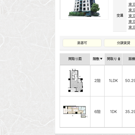
東
東
交通
東
東
東
楽器可
分譲賃貸
間取り図
階数
間取り
面積
2階
1LDK
50.2
6階
1DK
35.2