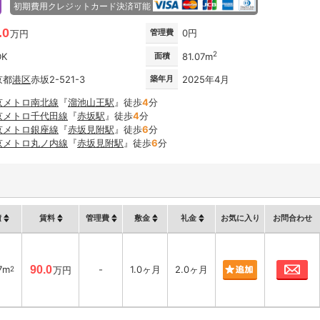
初期費用クレジットカード決済可能
.0
管理費
0円
万円
2
DK
面積
81.07m
京都
港区
赤坂2-521-3
築年月
2025年4月
京メトロ南北線
『
溜池山王駅
』徒歩
4
分
京メトロ千代田線
『
赤坂駅
』徒歩
4
分
京メトロ銀座線
『
赤坂見附駅
』徒歩
6
分
京メトロ丸ノ内線
『
赤坂見附駅
』徒歩
6
分
積
賃料
管理費
敷金
礼金
お気に入り
お問合わせ
お
7m
90.0
-
1.0ヶ月
2.0ヶ月
2
万円