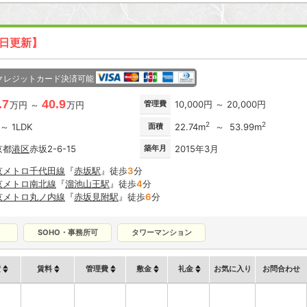
8日更新】
クレジットカード決済可能
.7
40.9
管理費
10,000円 ～ 20,000円
万円 ～
万円
2
2
 ～ 1LDK
面積
22.74m
～ 53.99m
京都
港区
赤坂2-6-15
築年月
2015年3月
京メトロ千代田線
『
赤坂駅
』徒歩
3
分
京メトロ南北線
『
溜池山王駅
』徒歩
4
分
京メトロ丸ノ内線
『
赤坂見附駅
』徒歩
6
分
SOHO・事務所可
タワーマンション
積
賃料
管理費
敷金
礼金
お気に入り
お問合わせ