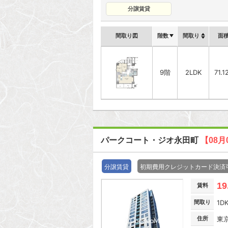
分譲賃貸
間取り図
階数
間取り
面
9階
2LDK
71.1
パークコート・ジオ永田町
【08月
分譲賃貸
初期費用クレジットカード決済
19
賃料
間取り
1D
住所
東