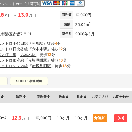
クレジットカード決済可能
.6
13.0
管理費
10,000円
万円 ～
万円
2
面積
25.05m
京都
港区
赤坂7‐8‐11
築年月
2006年5月
京メトロ千代田線
『
赤坂駅
』徒歩
4
分
京メトロ日比谷線
『
六本木駅
』徒歩
12
分
営大江戸線
『
六本木駅
』徒歩
12
分
京メトロ銀座線
『
赤坂見附駅
』徒歩
13
分
京メトロ丸ノ内線
『
赤坂見附駅
』徒歩
13
分
SOHO・事務所可
積
賃料
管理費
敷金
礼金
お気に入り
お問合わせ
お
5m
12.6
10,000円
1.0ヶ月
1.0ヶ月
2
万円