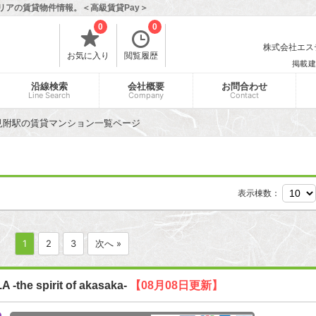
リアの賃貸物件情報。＜高級賃貸Pay＞
0
0
株式会社エスティ
お気に入り
閲覧履歴
掲載建
沿線検索
会社概要
お問合わせ
Line Search
Company
Contact
見附駅の賃貸マンション一覧ページ
表示棟数：
1
2
3
次へ »
the spirit of akasaka-
【08月08日更新】