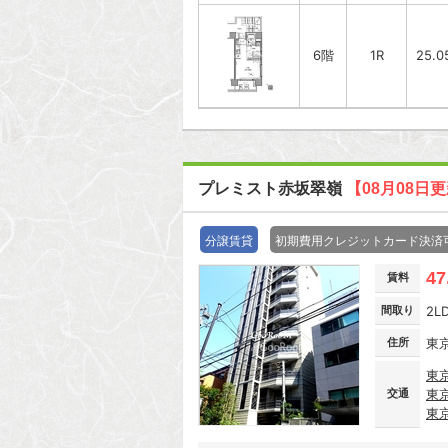
6階
1R
25.0
プレミスト赤坂翠嶺
【08月08日
分譲賃貸
初期費用クレジットカード決済
47
賃料
間取り
2L
住所
東
東
交通
東
東