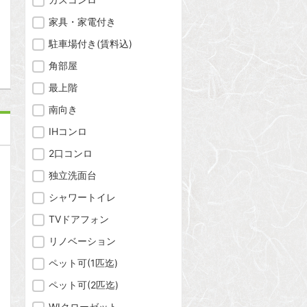
家具・家電付き
問合わせ
駐車場付き(賃料込)
角部屋
最上階
南向き
IHコンロ
2口コンロ
独立洗面台
シャワートイレ
TVドアフォン
リノベーション
ペット可(1匹迄)
ペット可(2匹迄)
WIクローゼット