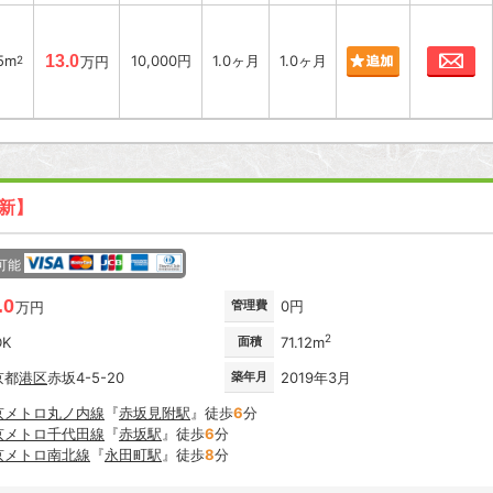
お
5m
13.0
10,000円
1.0ヶ月
1.0ヶ月
2
万円
更新】
可能
.0
管理費
0円
万円
2
DK
面積
71.12m
京都
港区
赤坂4-5-20
築年月
2019年3月
京メトロ丸ノ内線
『
赤坂見附駅
』徒歩
6
分
京メトロ千代田線
『
赤坂駅
』徒歩
6
分
京メトロ南北線
『
永田町駅
』徒歩
8
分