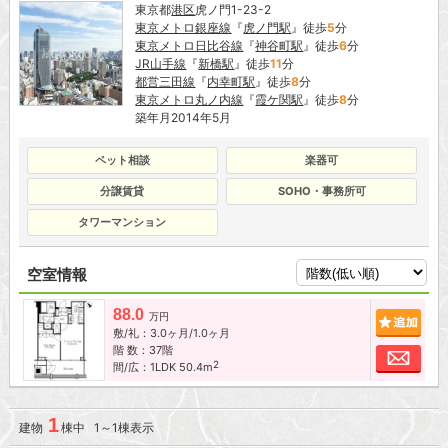
東京都
港区
虎ノ門1-23-2
東京メトロ銀座線
『
虎ノ門駅
』徒歩
5
分
東京メトロ日比谷線
『
神谷町駅
』徒歩
6
分
JR山手線
『
新橋駅
』徒歩
11
分
都営三田線
『
内幸町駅
』徒歩
8
分
東京メトロ丸ノ内線
『
霞ケ関駅
』徒歩
8
分
築年月2014年5月
ペット相談
楽器可
分譲賃貸
SOHO・事務所可
タワーマンション
空室情報
88.0
追加
万円
敷/礼：3.0ヶ月/1.0ヶ月
階 数：37階
お問
2
間/広：1LDK 50.4m
1
建物
棟中 1～1棟表示