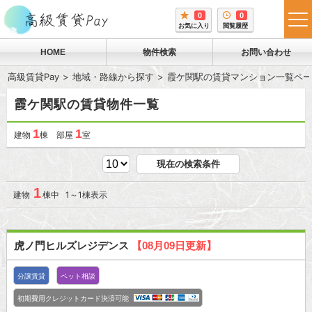
0
0
tog
お気に入り
閲覧履歴
me
HOME
物件検索
お問い合わせ
高級賃貸Pay
地域・路線から探す
霞ケ関駅の賃貸マンション一覧ペー
霞ケ関駅の賃貸物件一覧
1
1
建物
棟 部屋
室
現在の検索条件
1
建物
棟中 1～1棟表示
虎ノ門ヒルズレジデンス
【08月09日更新】
分譲賃貸
ペット相談
初期費用クレジットカード決済可能