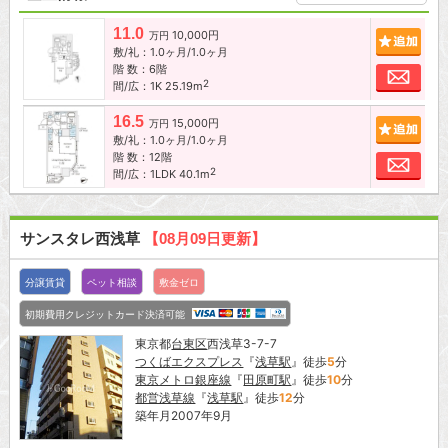
11.0
10,000円
追加
万円
敷/礼：1.0ヶ月/1.0ヶ月
階 数：6階
お問
2
間/広：1K 25.19m
16.5
15,000円
追加
万円
敷/礼：1.0ヶ月/1.0ヶ月
階 数：12階
お問
2
間/広：1LDK 40.1m
サンスタレ西浅草
【08月09日更新】
分譲賃貸
ペット相談
敷金ゼロ
初期費用クレジットカード決済可能
東京都
台東区
西浅草3-7-7
つくばエクスプレス
『
浅草駅
』徒歩
5
分
東京メトロ銀座線
『
田原町駅
』徒歩
10
分
都営浅草線
『
浅草駅
』徒歩
12
分
築年月2007年9月