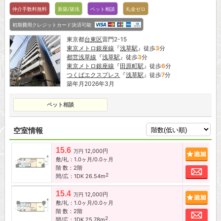
仲介手数料無料
新築/築浅
ペット相談
礼金ゼロ
初期費用クレジットカード決済可能
東京都
台東区
雷門2-15
東京メトロ銀座線
『
浅草駅
』徒歩
3
分
都営浅草線
『
浅草駅
』徒歩
3
分
東京メトロ銀座線
『
田原町駅
』徒歩
6
分
つくばエクスプレス
『
浅草駅
』徒歩
7
分
築年月2026年3月
ペット相談
空室情報
15.6
12,000円
追加
万円
敷/礼：1.0ヶ月/0.0ヶ月
階 数：2階
お問
2
間/広：1DK 26.54m
15.4
12,000円
追加
万円
敷/礼：1.0ヶ月/0.0ヶ月
階 数：2階
お問
2
間/広：1DK 25.78m