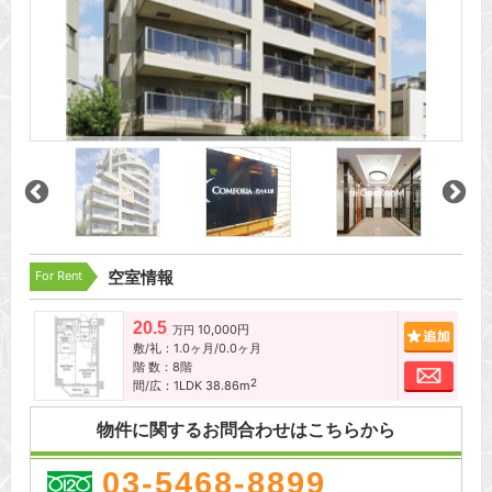
For Rent
空室情報
20.5
10,000円
追加
万円
敷/礼：1.0ヶ月/0.0ヶ月
階 数：8階
お問
2
間/広：1LDK 38.86m
物件に関するお問合わせはこちらから
03-5468-8899