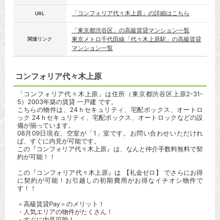
「コンフォリア代々木上原」の詳細はこちら
URL
「東京都渋谷区」の高級賃貸マンション一覧
東京メトロ千代田線「代々木上原駅」の高級賃貸
関連リンク
マンション一覧
コンフォリア代々木上原
「コンフォリア代々木上原」は住所（東京都渋谷区上原2-31-
5）2003年築の賃貸 一戸建 です。
こちらの物件は、24ｈセキュリティ、宅配ボックス、オートロ
ック 24ｈセキュリティ、宅配ボックス、オートロックなどの設
備が揃っています。
08月09日現在、空室が「1」室です。お問い合わせいただけれ
ば、すぐに内見が可能です。
この『コンフォリア代々木上原』は、なんと仲介手数料無料で契
約が可能！！
この『コンフォリア代々木上原』は 【礼金ゼロ】 でさらにお得
に契約が可能！お引越しの初期費用がお得なイチオシ物件で
す！！
＜高級賃貸Pay＞のメリット！
・人気エリアの物件がたくさん！
・すぐに内見可能！