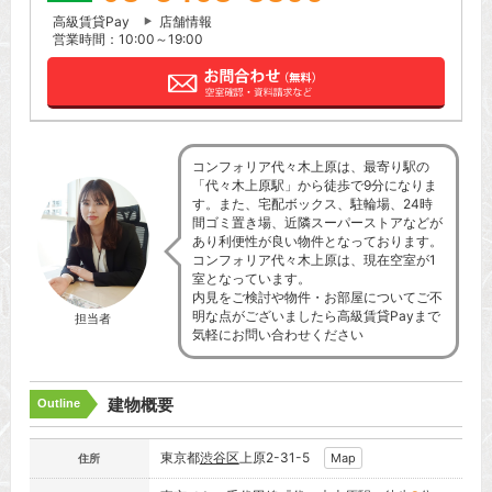
高級賃貸Pay
店舗情報
営業時間：10:00～19:00
コンフォリア代々木上原は、最寄り駅の
「代々木上原駅」から徒歩で9分になりま
す。また、宅配ボックス、駐輪場、24時
間ゴミ置き場、近隣スーパーストアなどが
あり利便性が良い物件となっております。
コンフォリア代々木上原は、現在空室が1
室となっています。
内見をご検討や物件・お部屋についてご不
明な点がございましたら高級賃貸Payまで
担当者
気軽にお問い合わせください
建物概要
Outline
東京都
渋谷区
上原2-31-5
Map
住所