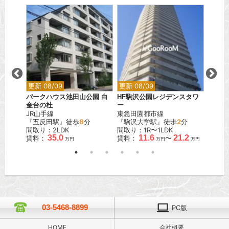
更新 08/09
更新 08/09
更新 0
パークハウス池田山公園 白
HF駒沢公園レジデンスタワ
フォル
金台の杜
ー
東京メ
JR山手線
東急田園都市線
『四谷
『五反田駅』徒歩
8
分
『駒沢大学駅』徒歩
2
分
間取り
間取り：2LDK
間取り：1R〜1LDK
賃料：
35.0
11.6
21.2
賃料：
賃料：
〜
万円
万円
万円
03-5468-8899
PC版
HOME
会社概要