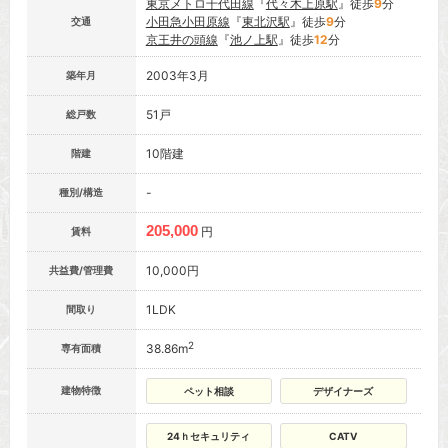
東京メトロ千代田線
『
代々木上原駅
』徒歩
9
分
小田急小田原線
『
東北沢駅
』徒歩
9
分
交通
京王井の頭線
『
池ノ上駅
』徒歩
12
分
2003年3月
築年月
51戸
総戸数
10階建
階建
-
種別/構造
205,000
円
賃料
10,000円
共益費/管理費
1LDK
間取り
2
38.86m
専有面積
建物特徴
ペット相談
デザイナーズ
24ｈセキュリティ
CATV