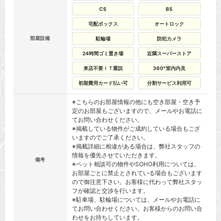
CS
BS
宅配ボックス
オートロック
部屋設備
駐輪場
防犯カメラ
24時間ゴミ置き場
近隣スーパーストア
来店不要ＩＴ重説
360°室内内見
初期費用カード払い可
分割サービス利用可
※こちらのお部屋情報の他にも空き部屋・空き予
定のお部屋もございますので、メールやお電話に
てお問い合わせください。
※掲載している物件がご成約している場合もござ
いますのでご了承ください。
※掲載詳細に相違がある場合は、弊社スタッフの
情報を優先させていただきます。
備考
※ペット相談可の物件やSOHO利用については、
お部屋ごとに禁止とされている場合もございます
ので御注意下さい。お客様に代わって弊社スタッ
フが確認と交渉を行います。
※駐車場、駐輪場については、メールやお電話に
てお問い合わせください。お客様からのお問い合
わせをお待ちしています。