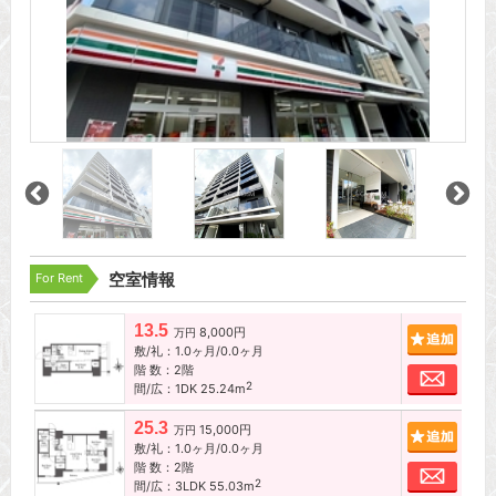
For Rent
空室情報
13.5
8,000円
追加
万円
敷/礼：1.0ヶ月/0.0ヶ月
階 数：2階
お問
2
間/広：1DK 25.24m
25.3
15,000円
追加
万円
敷/礼：1.0ヶ月/0.0ヶ月
階 数：2階
お問
2
間/広：3LDK 55.03m