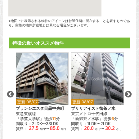
※地図上に表示される物件のアイコンは付近住所に所在することを表すものであ
り、実際の物件所在地とは異なる場合がございます。
特徴の近いオススメ物件
更新 08/07
更新 08/07
更新 0
ス北綾
ブランシエスタ目黒中央町
ブリリアイスト御茶ノ水
レスピ
東急東横線
東京メトロ千代田線
都営三
『学芸大学駅』徒歩
11
分
『新御茶ノ水駅』徒歩
6
分
『蓮根
間取り：2LDK〜3SLDK
間取り：1LDK〜2LDK
間取り：
27.5
85.0
20.0
30.2
賃料：
〜
賃料：
〜
賃料：
万円
万円
万円
万円
.9
万円