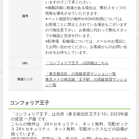
いますのでご了承ください。
※掲載詳細に相違がある場合は、弊社スタッフの
情報を優先させていただきます。
備考
※ペット相談可の物件やSOHO利用については、
お部屋ごとに禁止とされている場合もございます
ので御注意下さい。お客様に代わって弊社スタッ
フが確認と交渉を行います。
※駐車場、駐輪場については、メールやお電話に
てお問い合わせください。お客様からのお問い合
わせをお待ちしています。
「コンフォリア王子」の詳細はこちら
URL
「東京都北区」の高級賃貸マンション一覧
東京メトロ南北線「王子駅」の高級賃貸マンショ
関連リンク
ン一覧
コンフォリア王子
「コンフォリア王子」は住所（東京都北区王子2-13）2023年築
の賃貸 一戸建 です。
こちらの物件は、24ｈセキュリティ、ネット無料、宅配ボック
ス 24ｈセキュリティ、ネット無料、宅配ボックスなどの設備が
揃っています。
08月08日現在、空室が「5」室です。お問い合わせいただけれ