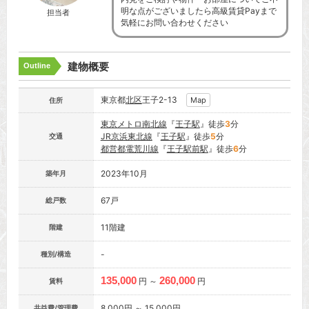
明な点がございましたら高級賃貸Payまで
担当者
気軽にお問い合わせください
建物概要
Outline
東京都
北区
王子2-13
Map
住所
東京メトロ南北線
『
王子駅
』徒歩
3
分
JR京浜東北線
『
王子駅
』徒歩
5
分
交通
都営都電荒川線
『
王子駅前駅
』徒歩
6
分
2023年10月
築年月
67戸
総戸数
11階建
階建
-
種別/構造
135,000
260,000
円 ～
円
賃料
8,000円 ～ 15,000円
共益費/管理費