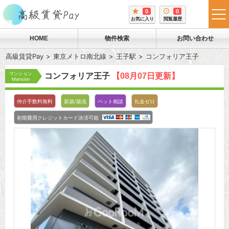
0
0
tog
お気に入り
閲覧履歴
me
HOME
物件検索
お問い合わせ
高級賃貸Pay
東京メトロ南北線
王子駅
コンフォリア王子
マンション
コンフォリア王子
【08月07日更新】
Mansion
仲介手数料無料
新築/築浅
ペット相談
礼金ゼロ
初期費用クレジットカード決済可能