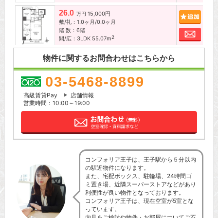
26.0
15,000円
追加
万円
敷/礼：1.0ヶ月/0.0ヶ月
階 数：6階
お問
2
間/広：3LDK 55.07m
物件に関するお問合わせはこちらから
03-5468-8899
高級賃貸Pay
店舗情報
営業時間：10:00～19:00
コンフォリア王子は、王子駅から５分以内
の駅近物件になります。
また、宅配ボックス、駐輪場、24時間ゴ
ミ置き場、近隣スーパーストアなどがあり
利便性が良い物件となっております。
コンフォリア王子は、現在空室が5室とな
っています。
内見をご検討や物件・お部屋についてご不