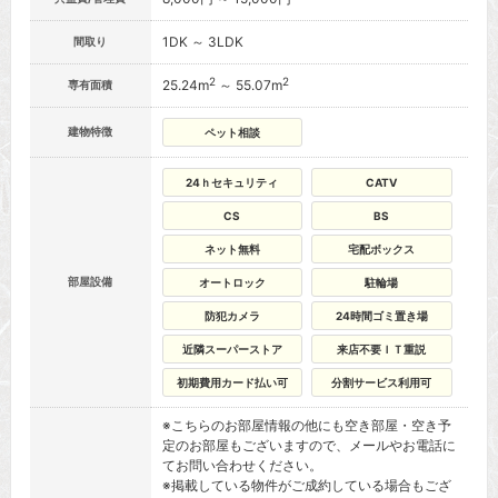
1DK ～ 3LDK
間取り
2
2
25.24m
～ 55.07m
専有面積
建物特徴
ペット相談
24ｈセキュリティ
CATV
CS
BS
ネット無料
宅配ボックス
部屋設備
オートロック
駐輪場
防犯カメラ
24時間ゴミ置き場
近隣スーパーストア
来店不要ＩＴ重説
初期費用カード払い可
分割サービス利用可
※こちらのお部屋情報の他にも空き部屋・空き予
定のお部屋もございますので、メールやお電話に
てお問い合わせください。
※掲載している物件がご成約している場合もござ