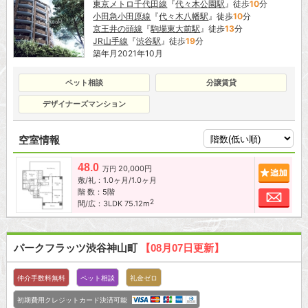
東京メトロ千代田線
『
代々木公園駅
』徒歩
10
分
小田急小田原線
『
代々木八幡駅
』徒歩
10
分
京王井の頭線
『
駒場東大前駅
』徒歩
13
分
JR山手線
『
渋谷駅
』徒歩
19
分
築年月2021年10月
ペット相談
分譲賃貸
デザイナーズマンション
空室情報
48.0
20,000円
追加
万円
敷/礼：1.0ヶ月/1.0ヶ月
階 数：5階
お問
2
間/広：3LDK 75.12m
パークフラッツ渋谷神山町
【08月07日更新】
仲介手数料無料
ペット相談
礼金ゼロ
初期費用クレジットカード決済可能