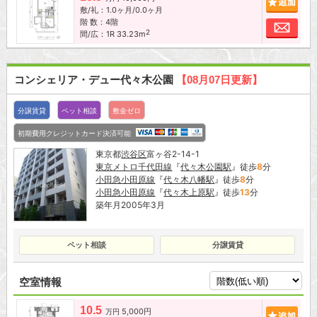
敷/礼：1.0ヶ月/0.0ヶ月
階 数：4階
お問
2
間/広：1R 33.23m
コンシェリア・デュー代々木公園
【08月07日更新】
分譲賃貸
ペット相談
敷金ゼロ
初期費用クレジットカード決済可能
東京都
渋谷区
富ヶ谷2-14-1
東京メトロ千代田線
『
代々木公園駅
』徒歩
8
分
小田急小田原線
『
代々木八幡駅
』徒歩
8
分
小田急小田原線
『
代々木上原駅
』徒歩
13
分
築年月2005年3月
ペット相談
分譲賃貸
空室情報
10.5
5,000円
追加
万円