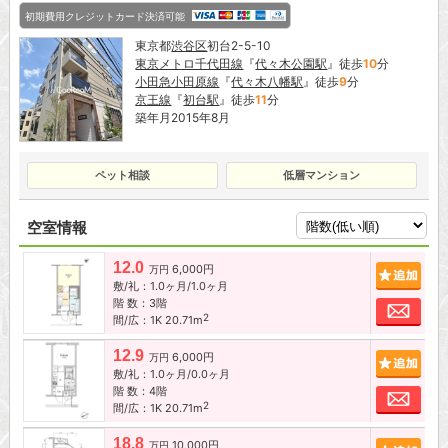
初期費用クレジットカード決済可能
東京都
渋谷区
初台2-5-10
東京メトロ千代田線
『
代々木公園駅
』徒歩
10
分
小田急小田原線
『
代々木八幡駅
』徒歩
9
分
京王線
『
初台駅
』徒歩
11
分
築年月2015年8月
ペット相談
低層マンション
空室情報
12.0
6,000円
追加
万円
敷/礼：1.0ヶ月/1.0ヶ月
階 数：3階
お問
2
間/広：1K 20.71m
12.9
6,000円
追加
万円
敷/礼：1.0ヶ月/0.0ヶ月
階 数：4階
お問
2
間/広：1K 20.71m
18.8
10,000円
追加
万円