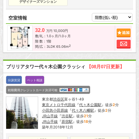
デザイナーズマンション
空室情報
32.0
10,000円
追加
万円
敷/礼：1.0ヶ月/1.0ヶ月
階 数：1階
お問
2
間/広：3LDK 65.06m
ブリリアタワー代々木公園クラッシィ
【08月07日更新】
分譲賃貸
ペット相談
初期費用クレジットカード決済可能
東京都
渋谷区
富ヶ谷1-49
東京メトロ千代田線
『
代々木公園駅
』徒歩
2
分
小田急小田原線
『
代々木八幡駅
』徒歩
2
分
JR山手線
『
渋谷駅
』徒歩
21
分
JR山手線
『
原宿駅
』徒歩
18
分
築年月2018年12月