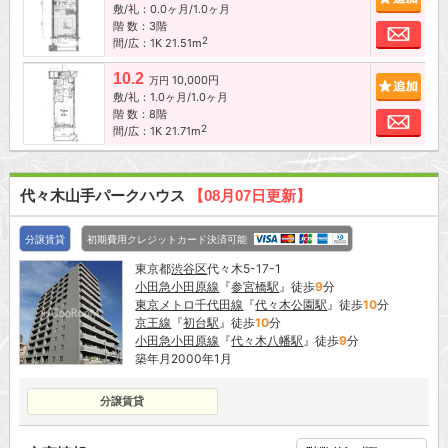
敷/礼：0.0ヶ月/1.0ヶ月
階 数：3階
お問
2
間/広：1K 21.51m
10.2
10,000円
追加
万円
敷/礼：1.0ヶ月/1.0ヶ月
階 数：8階
お問
2
間/広：1K 21.71m
代々木山手パークハウス
【08月07日更新】
分譲賃貸
初期費用クレジットカード決済可能
東京都
渋谷区
代々木5-17-1
小田急小田原線
『
参宮橋駅
』徒歩
9
分
東京メトロ千代田線
『
代々木公園駅
』徒歩
10
分
京王線
『
初台駅
』徒歩
10
分
小田急小田原線
『
代々木八幡駅
』徒歩
9
分
築年月2000年1月
分譲賃貸