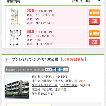
空室情報
28.5
12,000円
追加
万円
敷/礼：2.0ヶ月/1.0ヶ月
階 数：5階
お問
2
間/広：3LDK 72.54m
58.0
15,000円
追加
万円
敷/礼：1.0ヶ月/1.0ヶ月
階 数：13階
お問
2
間/広：3LDK 87.82m
オープンレジデンシア代々木公園
【08月07日更新】
初期費用クレジットカード決済可能
東京都
渋谷区
代々木5-36-5
小田急小田原線
『
代々木八幡駅
』徒歩
6
分
東京メトロ千代田線
『
代々木公園駅
』徒歩
7
分
京王線
『
初台駅
』徒歩
16
分
築年月2020年2月