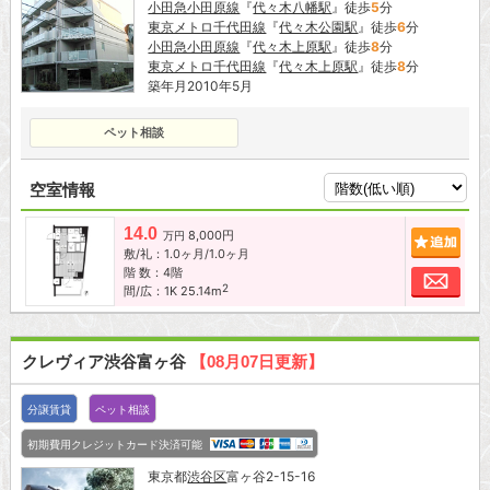
小田急小田原線
『
代々木八幡駅
』徒歩
5
分
東京メトロ千代田線
『
代々木公園駅
』徒歩
6
分
小田急小田原線
『
代々木上原駅
』徒歩
8
分
東京メトロ千代田線
『
代々木上原駅
』徒歩
8
分
築年月2010年5月
ペット相談
空室情報
14.0
8,000円
追加
万円
敷/礼：1.0ヶ月/1.0ヶ月
階 数：4階
お問
2
間/広：1K 25.14m
クレヴィア渋谷富ヶ谷
【08月07日更新】
分譲賃貸
ペット相談
初期費用クレジットカード決済可能
東京都
渋谷区
富ヶ谷2-15-16