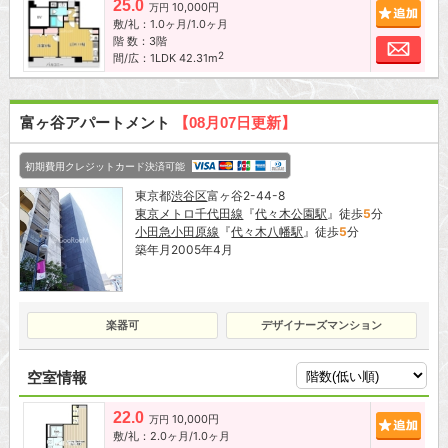
25.0
10,000円
追加
万円
敷/礼：1.0ヶ月/1.0ヶ月
階 数：3階
お問
2
間/広：1LDK 42.31m
富ヶ谷アパートメント
【08月07日更新】
初期費用クレジットカード決済可能
東京都
渋谷区
富ヶ谷2-44-8
東京メトロ千代田線
『
代々木公園駅
』徒歩
5
分
小田急小田原線
『
代々木八幡駅
』徒歩
5
分
築年月2005年4月
楽器可
デザイナーズマンション
空室情報
22.0
10,000円
追加
万円
敷/礼：2.0ヶ月/1.0ヶ月