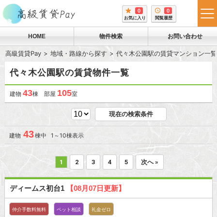
0
0
tog
お気に入り
閲覧履歴
me
HOME
物件検索
お問い合わせ
高級賃貸Pay
地域・路線から探す
代々木公園駅の賃貸マンション一覧
代々木公園駅の賃貸物件一覧
43
105
建物
棟 部屋
室
現在の検索条件
43
建物
棟中 1～10棟表示
1
2
3
4
5
次へ »
ディームス初台1
【08月07日更新】
仲介手数料無料
ペット相談
礼金ゼロ