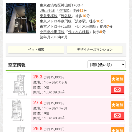
東京都
渋谷区
神山町1700-1
JR山手線
『
渋谷駅
』徒歩
12
分
東急東横線
『
渋谷駅
』徒歩
10
分
東京メトロ半蔵門線
『
渋谷駅
』徒歩
10
分
東京メトロ千代田線
『
代々木公園駅
』徒歩
7
分
小田急小田原線
『
代々木八幡駅
』徒歩
9
分
築年月2018年6月
ペット相談
デザイナーズマンション
空室情報
26.3
15,000円
追加
万円
敷/礼：1.0ヶ月/0.0ヶ月
階 数：5階
お問
2
間/広：1LDK 39.3m
27.4
15,000円
追加
万円
敷/礼：1.0ヶ月/1.0ヶ月
階 数：6階
お問
2
間/広：1LDK 40.9m
26.8
15,000円
追加
万円