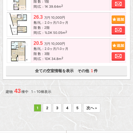
階 数：1階
お問
2
間/広：1K 39.64m
26.3
10,000円
追加
万円
敷/礼：2.0ヶ月/1.0ヶ月
階 数：2階
お問
2
間/広：1LDK 50.05m
20.5
10,000円
追加
万円
敷/礼：2.0ヶ月/1.0ヶ月
階 数：3階
お問
2
間/広：1DK 34.8m
全ての空室情報を表示 その他
件
1
43
建物
棟中 1～10棟表示
1
2
3
4
5
次へ »