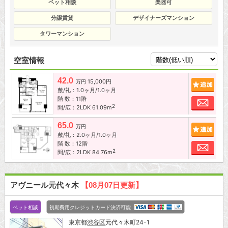
ペット相談
楽器可
分譲賃貸
デザイナーズマンション
タワーマンション
空室情報
42.0
15,000円
追加
万円
敷/礼：1.0ヶ月/1.0ヶ月
階 数：11階
お問
2
間/広：2LDK 61.09m
65.0
追加
万円
敷/礼：2.0ヶ月/1.0ヶ月
階 数：12階
お問
2
間/広：2LDK 84.76m
アヴニール元代々木
【08月07日更新】
ペット相談
初期費用クレジットカード決済可能
東京都
渋谷区
元代々木町24-1