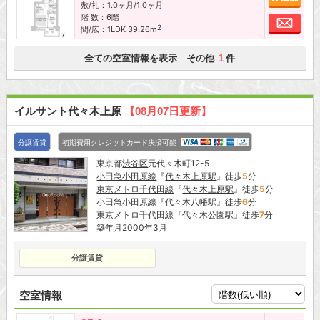
敷/礼：1.0ヶ月/1.0ヶ月
階 数：6階
お問
2
間/広：1LDK 39.26m
全ての空室情報を表示 その他
件
1
イルサント代々木上原
【08月07日更新】
分譲賃貸
初期費用クレジットカード決済可能
東京都
渋谷区
元代々木町12-5
小田急小田原線
『
代々木上原駅
』徒歩
5
分
東京メトロ千代田線
『
代々木上原駅
』徒歩
5
分
小田急小田原線
『
代々木八幡駅
』徒歩
6
分
東京メトロ千代田線
『
代々木公園駅
』徒歩
7
分
築年月2000年3月
分譲賃貸
空室情報