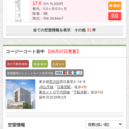
17.0
15,000円
追加
万円
敷/礼：0.0ヶ月/0.0ヶ月
階 数：1階
お問
2
間/広：1DK 29.84m
全ての空室情報を表示 その他
件
21
コージーコート谷中
【08月07日更新】
仲介手数料無料
新築/築浅
礼金ゼロ
初期費用クレジットカード決済可能
東京都
荒川区
西日暮里3-14-8
JR山手線
『
日暮里駅
』徒歩
4
分
東京メトロ千代田線
『
千駄木駅
』徒歩
6
分
築年月2026年2月
空室情報