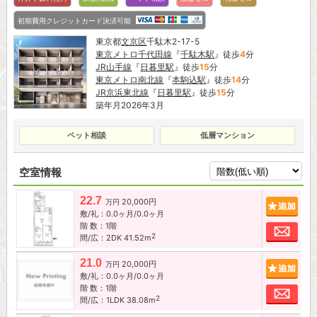
初期費用クレジットカード決済可能
東京都
文京区
千駄木2-17-5
東京メトロ千代田線
『
千駄木駅
』徒歩
4
分
JR山手線
『
日暮里駅
』徒歩
15
分
東京メトロ南北線
『
本駒込駅
』徒歩
14
分
JR京浜東北線
『
日暮里駅
』徒歩
15
分
築年月2026年3月
ペット相談
低層マンション
空室情報
22.7
20,000円
追加
万円
敷/礼：0.0ヶ月/0.0ヶ月
階 数：1階
お問
2
間/広：2DK 41.52m
21.0
20,000円
追加
万円
敷/礼：0.0ヶ月/0.0ヶ月
階 数：1階
お問
2
間/広：1LDK 38.08m