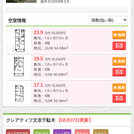
築年月2009年3月
空室情報
23.9
10,000円
追加
万円
敷/礼：1.0ヶ月/1.0ヶ月
階 数：4階
お問
2
間/広：2LDK 54.08m
19.5
10,000円
追加
万円
敷/礼：1.0ヶ月/1.0ヶ月
階 数：5階
お問
2
間/広：1LDK 40.69m
17.1
10,000円
追加
万円
敷/礼：1.0ヶ月/1.0ヶ月
階 数：5階
お問
2
間/広：1LDK 35.08m
クレアティフ文京千駄木
【08月07日更新】
仲介手数料無料
新築/築浅
ペット相談
敷金ゼロ
礼金ゼロ