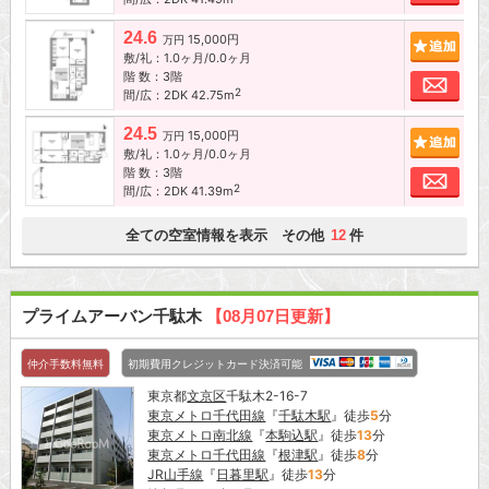
24.6
15,000円
追加
万円
敷/礼：1.0ヶ月/0.0ヶ月
階 数：3階
お問
2
間/広：2DK 42.75m
24.5
15,000円
追加
万円
敷/礼：1.0ヶ月/0.0ヶ月
階 数：3階
お問
2
間/広：2DK 41.39m
全ての空室情報を表示 その他
件
12
プライムアーバン千駄木
【08月07日更新】
仲介手数料無料
初期費用クレジットカード決済可能
東京都
文京区
千駄木2-16-7
東京メトロ千代田線
『
千駄木駅
』徒歩
5
分
東京メトロ南北線
『
本駒込駅
』徒歩
13
分
東京メトロ千代田線
『
根津駅
』徒歩
8
分
JR山手線
『
日暮里駅
』徒歩
13
分