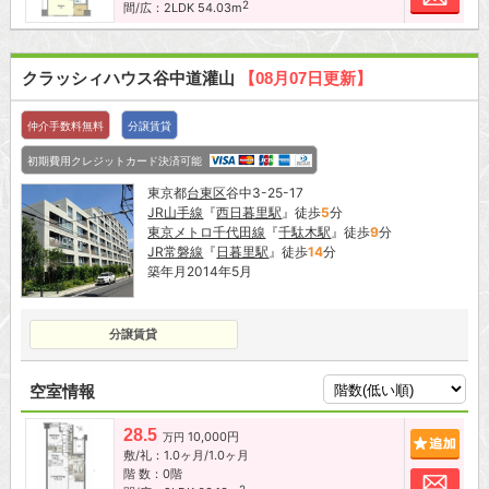
2
間/広：2LDK 54.03m
クラッシィハウス谷中道灌山
【08月07日更新】
仲介手数料無料
分譲賃貸
初期費用クレジットカード決済可能
東京都
台東区
谷中3-25-17
JR山手線
『
西日暮里駅
』徒歩
5
分
東京メトロ千代田線
『
千駄木駅
』徒歩
9
分
JR常磐線
『
日暮里駅
』徒歩
14
分
築年月2014年5月
分譲賃貸
空室情報
28.5
10,000円
追加
万円
敷/礼：1.0ヶ月/1.0ヶ月
階 数：0階
お問
2