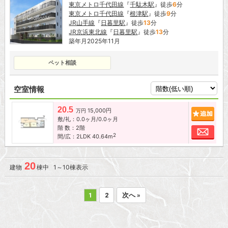
東京メトロ千代田線
『
千駄木駅
』徒歩
6
分
東京メトロ千代田線
『
根津駅
』徒歩
9
分
JR山手線
『
日暮里駅
』徒歩
13
分
JR京浜東北線
『
日暮里駅
』徒歩
13
分
築年月2025年11月
ペット相談
空室情報
20.5
15,000円
追加
万円
敷/礼：0.0ヶ月/0.0ヶ月
階 数：2階
お問
2
間/広：2LDK 40.64m
20
建物
棟中 1～10棟表示
1
2
次へ »