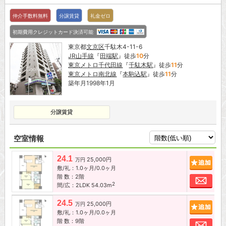
仲介手数料無料
分譲賃貸
礼金ゼロ
初期費用クレジットカード決済可能
東京都
文京区
千駄木4-11-6
JR山手線
『
田端駅
』徒歩
10
分
東京メトロ千代田線
『
千駄木駅
』徒歩
11
分
東京メトロ南北線
『
本駒込駅
』徒歩
11
分
築年月1998年1月
分譲賃貸
空室情報
24.1
25,000円
追加
万円
敷/礼：1.0ヶ月/0.0ヶ月
階 数：2階
お問
2
間/広：2LDK 54.03m
24.5
25,000円
追加
万円
敷/礼：1.0ヶ月/0.0ヶ月
階 数：9階
お問