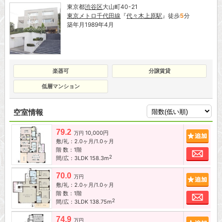
東京都
渋谷区
大山町40-21
東京メトロ千代田線
『
代々木上原駅
』徒歩
5
分
築年月1989年4月
楽器可
分譲賃貸
低層マンション
空室情報
79.2
10,000円
追加
万円
敷/礼：2.0ヶ月/1.0ヶ月
階 数：1階
お問
2
間/広：3LDK 158.3m
70.0
追加
万円
敷/礼：2.0ヶ月/1.0ヶ月
階 数：1階
お問
2
間/広：3LDK 138.75m
74.9
追加
万円