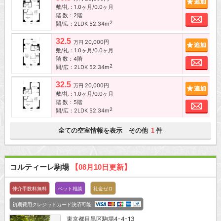
敷/礼：1.0ヶ月/0.0ヶ月
階 数：2階
お問
2
間/広：2LDK 52.34m
32.5
20,000円
追加
万円
敷/礼：1.0ヶ月/0.0ヶ月
階 数：4階
お問
2
間/広：2LDK 52.34m
32.5
20,000円
追加
万円
敷/礼：1.0ヶ月/0.0ヶ月
階 数：5階
お問
2
間/広：2LDK 52.34m
全ての空室情報を表示 その他
件
1
コルティーレ駒場
【08月10日更新】
仲介手数料無料
ペット相談
礼金ゼロ
初期費用クレジットカード決済可能
東京都
目黒区
駒場4-4-13