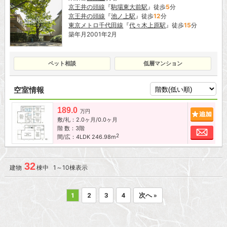
京王井の頭線
『
駒場東大前駅
』徒歩
5
分
京王井の頭線
『
池ノ上駅
』徒歩
12
分
東京メトロ千代田線
『
代々木上原駅
』徒歩
15
分
築年月2001年2月
ペット相談
低層マンション
空室情報
189.0
追加
万円
敷/礼：2.0ヶ月/0.0ヶ月
階 数：3階
お問
2
間/広：4LDK 246.98m
32
建物
棟中 1～10棟表示
1
2
3
4
次へ »