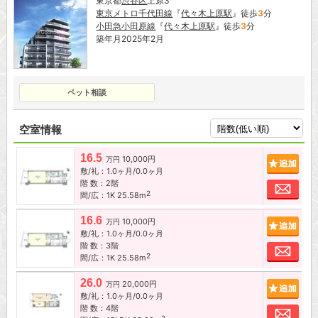
東京都
渋谷区
上原3
東京メトロ千代田線
『
代々木上原駅
』徒歩
3
分
小田急小田原線
『
代々木上原駅
』徒歩
3
分
築年月2025年2月
ペット相談
空室情報
16.5
10,000円
追加
万円
敷/礼：1.0ヶ月/0.0ヶ月
階 数：2階
お問
2
間/広：1K 25.58m
16.6
10,000円
追加
万円
敷/礼：1.0ヶ月/0.0ヶ月
階 数：3階
お問
2
間/広：1K 25.58m
26.0
20,000円
追加
万円
敷/礼：1.0ヶ月/0.0ヶ月
階 数：4階
お問
2