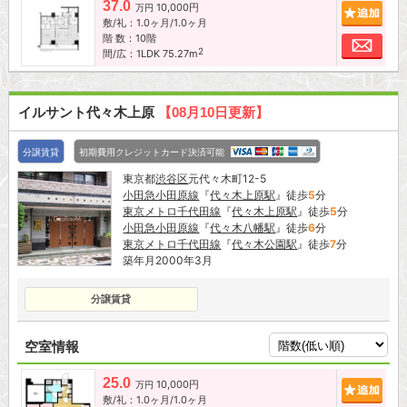
37.0
10,000円
追加
万円
敷/礼：1.0ヶ月/1.0ヶ月
階 数：10階
お問
2
間/広：1LDK 75.27m
イルサント代々木上原
【08月10日更新】
分譲賃貸
初期費用クレジットカード決済可能
東京都
渋谷区
元代々木町12-5
小田急小田原線
『
代々木上原駅
』徒歩
5
分
東京メトロ千代田線
『
代々木上原駅
』徒歩
5
分
小田急小田原線
『
代々木八幡駅
』徒歩
6
分
東京メトロ千代田線
『
代々木公園駅
』徒歩
7
分
築年月2000年3月
分譲賃貸
空室情報
25.0
10,000円
追加
万円
敷/礼：1.0ヶ月/1.0ヶ月