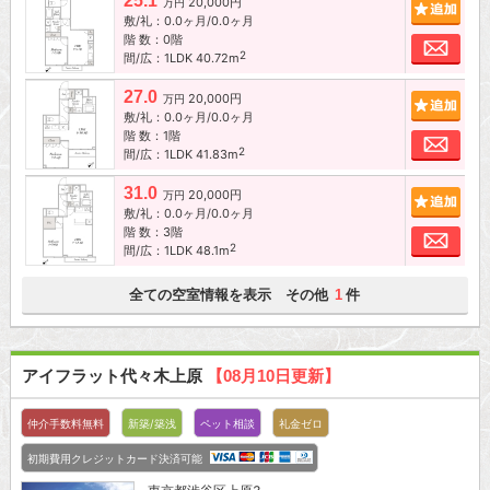
25.1
20,000円
追加
万円
敷/礼：0.0ヶ月/0.0ヶ月
階 数：0階
お問
2
間/広：1LDK 40.72m
27.0
20,000円
追加
万円
敷/礼：0.0ヶ月/0.0ヶ月
階 数：1階
お問
2
間/広：1LDK 41.83m
31.0
20,000円
追加
万円
敷/礼：0.0ヶ月/0.0ヶ月
階 数：3階
お問
2
間/広：1LDK 48.1m
全ての空室情報を表示 その他
件
1
アイフラット代々木上原
【08月10日更新】
仲介手数料無料
新築/築浅
ペット相談
礼金ゼロ
初期費用クレジットカード決済可能