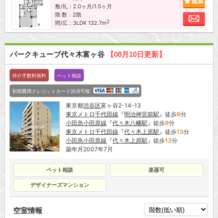
敷/礼：2.0ヶ月/1.5ヶ月
階 数：2階
お問
2
間/広：3LDK 132.7m
パークキューブ代々木富ヶ谷
【08月10日更新】
仲介手数料無料
ペット相談
初期費用クレジットカード決済可能
東京都
渋谷区
富ヶ谷2-14-13
東京メトロ千代田線
『
明治神宮前駅
』徒歩
9
分
小田急小田原線
『
代々木八幡駅
』徒歩
9
分
東京メトロ千代田線
『
代々木上原駅
』徒歩
13
分
小田急小田原線
『
代々木上原駅
』徒歩
13
分
築年月2007年7月
ペット相談
楽器可
デザイナーズマンション
空室情報