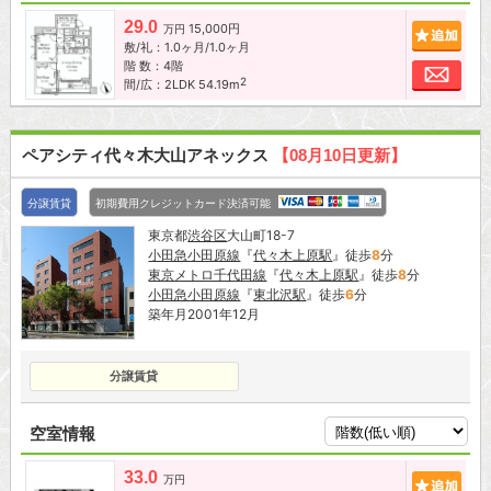
29.0
15,000円
追加
万円
敷/礼：1.0ヶ月/1.0ヶ月
階 数：4階
お問
2
間/広：2LDK 54.19m
ペアシティ代々木大山アネックス
【08月10日更新】
分譲賃貸
初期費用クレジットカード決済可能
東京都
渋谷区
大山町18-7
小田急小田原線
『
代々木上原駅
』徒歩
8
分
東京メトロ千代田線
『
代々木上原駅
』徒歩
8
分
小田急小田原線
『
東北沢駅
』徒歩
6
分
築年月2001年12月
分譲賃貸
空室情報
33.0
追加
万円