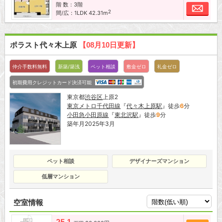
階 数：3階
お問
2
間/広：1LDK 42.31m
ポラスト代々木上原
【08月10日更新】
仲介手数料無料
新築/築浅
ペット相談
敷金ゼロ
礼金ゼロ
初期費用クレジットカード決済可能
東京都
渋谷区
上原2
東京メトロ千代田線
『
代々木上原駅
』徒歩
6
分
小田急小田原線
『
東北沢駅
』徒歩
9
分
築年月2025年3月
ペット相談
デザイナーズマンション
低層マンション
空室情報