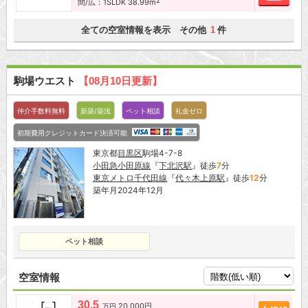
間/広：1SLDK 38.99m
全ての空室情報を表示 その他
件
1
駒場ウエスト
【08月10日更新】
仲介手数料無料
新築/築浅
ペット相談
礼金ゼロ
初期費用クレジットカード決済可能
東京都
目黒区
駒場4-7-8
小田急小田原線
『
下北沢駅
』徒歩
7
分
東京メトロ千代田線
『
代々木上原駅
』徒歩
12
分
築年月2024年12月
ペット相談
空室情報
30.5
20,000円
追加
万円