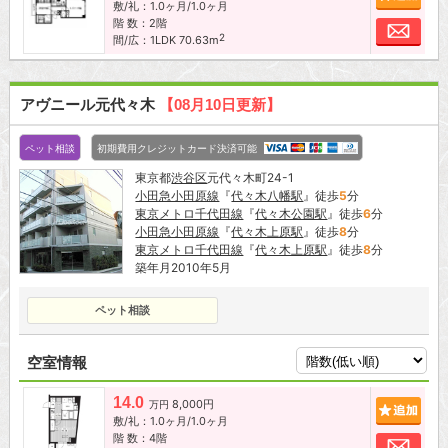
敷/礼：1.0ヶ月/1.0ヶ月
階 数：2階
お問
2
間/広：1LDK 70.63m
アヴニール元代々木
【08月10日更新】
ペット相談
初期費用クレジットカード決済可能
東京都
渋谷区
元代々木町24-1
小田急小田原線
『
代々木八幡駅
』徒歩
5
分
東京メトロ千代田線
『
代々木公園駅
』徒歩
6
分
小田急小田原線
『
代々木上原駅
』徒歩
8
分
東京メトロ千代田線
『
代々木上原駅
』徒歩
8
分
築年月2010年5月
ペット相談
空室情報
14.0
8,000円
追加
万円
敷/礼：1.0ヶ月/1.0ヶ月
階 数：4階
お問