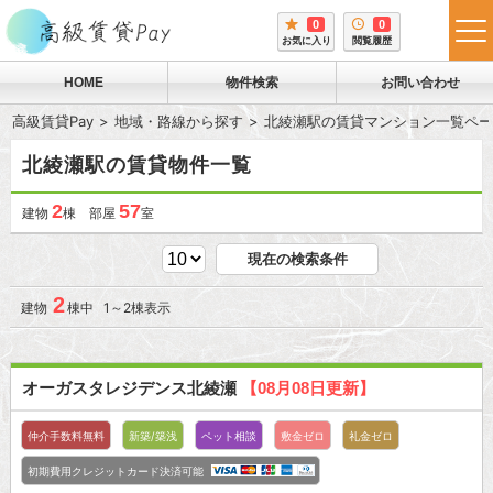
0
0
tog
お気に入り
閲覧履歴
me
HOME
物件検索
お問い合わせ
高級賃貸Pay
地域・路線から探す
北綾瀬駅の賃貸マンション一覧ペー
北綾瀬駅の賃貸物件一覧
2
57
建物
棟 部屋
室
現在の検索条件
2
建物
棟中 1～2棟表示
オーガスタレジデンス北綾瀬
【08月08日更新】
仲介手数料無料
新築/築浅
ペット相談
敷金ゼロ
礼金ゼロ
初期費用クレジットカード決済可能