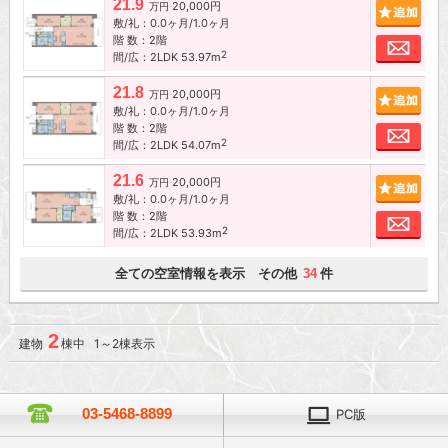
21.9
20,000円
追加
万円
敷/礼：0.0ヶ月/1.0ヶ月
階 数：2階
お問
2
間/広：2LDK 53.97m
21.8
20,000円
追加
万円
敷/礼：0.0ヶ月/1.0ヶ月
階 数：2階
お問
2
間/広：2LDK 54.07m
21.6
20,000円
追加
万円
敷/礼：0.0ヶ月/1.0ヶ月
階 数：2階
お問
2
間/広：2LDK 53.93m
全ての空室情報を表示 その他
件
34
2
建物
棟中 1～2棟表示
03-5468-8899
PC版