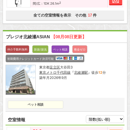
2
間/広：1DK 26.1m
全ての空室情報を表示 その他
件
17
プレジオ北綾瀬ASIAN
【08月08日更新】
仲介手数料無料
新築/築浅
ペット相談
敷金ゼロ
初期費用クレジットカード決済可能
東京都
足立区
大谷田3
東京メトロ千代田線
『
北綾瀬駅
』徒歩
12
分
築年月2026年9月
ペット相談
空室情報