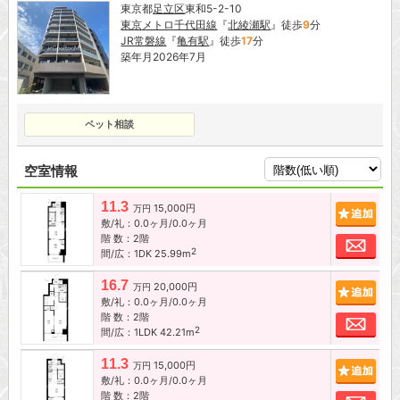
東京都
足立区
東和5-2-10
東京メトロ千代田線
『
北綾瀬駅
』徒歩
9
分
JR常磐線
『
亀有駅
』徒歩
17
分
築年月2026年7月
ペット相談
空室情報
11.3
15,000円
追加
万円
敷/礼：0.0ヶ月/0.0ヶ月
階 数：2階
お問
2
間/広：1DK 25.99m
16.7
20,000円
追加
万円
敷/礼：0.0ヶ月/0.0ヶ月
階 数：2階
お問
2
間/広：1LDK 42.21m
11.3
15,000円
追加
万円
敷/礼：0.0ヶ月/0.0ヶ月
階 数：2階
お問