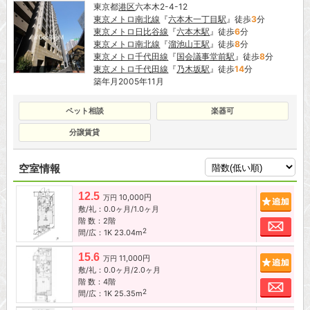
東京都
港区
六本木2-4-12
東京メトロ南北線
『
六本木一丁目駅
』徒歩
3
分
東京メトロ日比谷線
『
六本木駅
』徒歩
6
分
東京メトロ南北線
『
溜池山王駅
』徒歩
8
分
東京メトロ千代田線
『
国会議事堂前駅
』徒歩
8
分
東京メトロ千代田線
『
乃木坂駅
』徒歩
14
分
築年月2005年11月
ペット相談
楽器可
分譲賃貸
空室情報
12.5
10,000円
追加
万円
敷/礼：0.0ヶ月/1.0ヶ月
階 数：2階
お問
2
間/広：1K 23.04m
15.6
11,000円
追加
万円
敷/礼：0.0ヶ月/2.0ヶ月
階 数：4階
お問
2
間/広：1K 25.35m