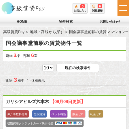
0
0
tog
お気に入り
閲覧履歴
me
HOME
物件検索
お問い合わせ
高級賃貸Pay
地域・路線から探す
国会議事堂前駅の賃貸マンション一
国会議事堂前駅の賃貸物件一覧
3
6
建物
棟 部屋
室
現在の検索条件
3
建物
棟中 1～3棟表示
ガリシアヒルズ六本木
【08月08日更新】
仲介手数料無料
分譲賃貸
ペット相談
敷金ゼロ
礼金ゼロ
初期費用クレジットカード決済可能