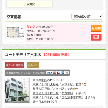
分譲賃貸
空室情報
83.0
20,000円
追加
万円
敷/礼：1.0ヶ月/1.0ヶ月
階 数：10階
お問
2
間/広：2LDK 81.05m
コートモデリア六本木
【08月08日更新】
仲介手数料無料
礼金ゼロ
初期費用クレジットカード決済可能
東京都
港区
赤坂6-19-45
東京メトロ日比谷線
『
六本木駅
』徒歩
6
分
都営大江戸線
『
六本木駅
』徒歩
6
分
東京メトロ千代田線
『
乃木坂駅
』徒歩
9
分
東京メトロ千代田線
『
国会議事堂前駅
』徒歩
9
分
築年月2015年10月