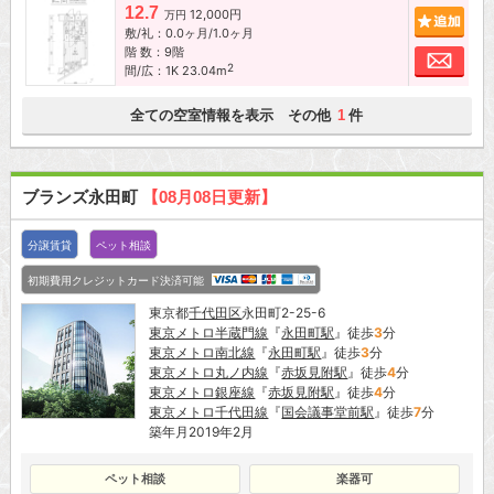
12.7
12,000円
追加
万円
敷/礼：0.0ヶ月/1.0ヶ月
階 数：9階
お問
2
間/広：1K 23.04m
全ての空室情報を表示 その他
件
1
ブランズ永田町
【08月08日更新】
分譲賃貸
ペット相談
初期費用クレジットカード決済可能
東京都
千代田区
永田町2-25-6
東京メトロ半蔵門線
『
永田町駅
』徒歩
3
分
東京メトロ南北線
『
永田町駅
』徒歩
3
分
東京メトロ丸ノ内線
『
赤坂見附駅
』徒歩
4
分
東京メトロ銀座線
『
赤坂見附駅
』徒歩
4
分
東京メトロ千代田線
『
国会議事堂前駅
』徒歩
7
分
築年月2019年2月
ペット相談
楽器可