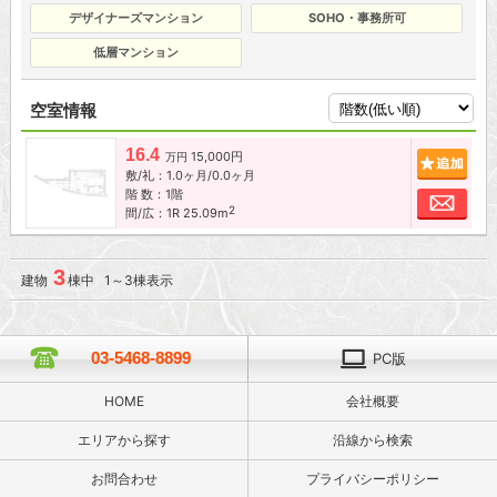
デザイナーズマンション
SOHO・事務所可
低層マンション
空室情報
16.4
15,000円
追加
万円
敷/礼：1.0ヶ月/0.0ヶ月
階 数：1階
お問
2
間/広：1R 25.09m
3
建物
棟中 1～3棟表示
03-5468-8899
PC版
HOME
会社概要
エリアから探す
沿線から検索
お問合わせ
プライバシーポリシー