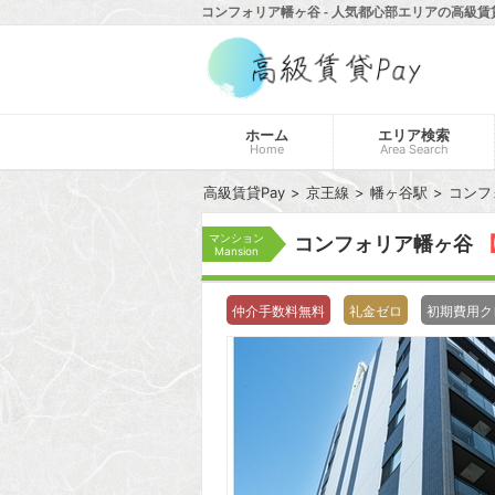
コンフォリア幡ヶ谷 - 人気都心部エリアの高級賃貸
ホーム
エリア検索
Home
Area Search
高級賃貸Pay
京王線
幡ヶ谷駅
コンフ
マンション
コンフォリア幡ヶ谷
【
Mansion
仲介手数料無料
礼金ゼロ
初期費用ク