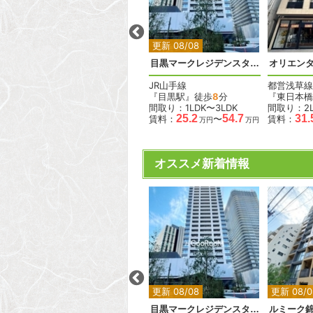
2
2
2
2
2
更新 08/08
更新 08/08
コンフォリア・リヴ巣鴨
目黒マークレジデンスタワー
オリエン
JR山手線
JR山手線
都営浅草線
『巣鴨駅』徒歩
4
分
『目黒駅』徒歩
8
分
『東日本橋
間取り：1LDK〜2LDK
間取り：1LDK〜3LDK
間取り：2L
.2
14.9
29.5
25.2
54.7
31.
賃料：
〜
賃料：
〜
賃料：
万円
万円
万円
万円
万円
オススメ新着情報
2
2
2
2
2
更新 08/08
更新 08/08
更新 08/0
ベルメゾン尾山台駅前
目黒マークレジデンスタワー
ルミーク