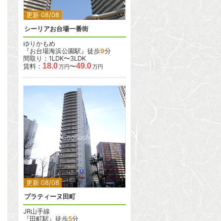
更新 08/08
シーリアお台場一番街
ゆりかもめ
『お台場海浜公園駅』徒歩
9
分
間取り：1LDK〜3LDK
18.0
49.0
賃料：
〜
万円
万円
2
2
更新 08/08
プラティーヌ田町
JR山手線
『田町駅』徒歩
5
分