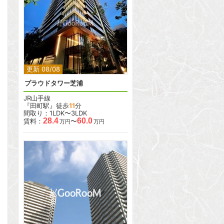
2
2
更新 08/08
プラウドタワー芝浦
JR山手線
『田町駅』徒歩
11
分
間取り：1LDK〜3LDK
28.4
60.0
賃料：
〜
万円
万円
2
2