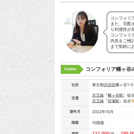
コンフォリ
また、宅配
り利便性が
コンフォリ
内見をご検
まで気軽に
コンフォリア幡ヶ谷
Outline
東京都
渋谷区
幡ヶ谷1-5
住所
京王線
『
幡ヶ谷駅
』徒
交通
京王線
『
笹塚駅
』徒歩
1
築年月
2022年10月
階建
10階建
111,000
195,0
賃料
円 ～