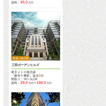
45.0
賃料：
万円
2
2
更新 08/08
三田ガーデンヒルズ
東京メトロ南北線
『麻布十番駅』徒歩
5
分
間取り：1R〜3LDK
29.0
190.0
賃料：
〜
万円
万円