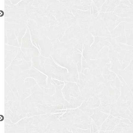
2
2
2
2
更新 08/08
更新 08/08
更新 08/08
レスピール蓮根
ディームス上野御徒町
JPノイエ門前仲町
都営三田線
都営大江戸線
東京メトロ東西線
『蓮根駅』徒歩
6
分
『新御徒町駅』徒歩
5
分
『門前仲町駅』徒
間取り：1LDK〜2LDK
間取り：1LDK
間取り：1R〜1DK
14.9
16.6
16.1
13.0
賃料：
〜
賃料：
賃料：
〜
万円
万円
万円
万円
2
2
2
2
2
更新 08/08
更新 08/08
更新 08/08
ワンルーフレジデンス中野
パークアクシス五反田スカイタワー
ブランズ巣鴨三丁