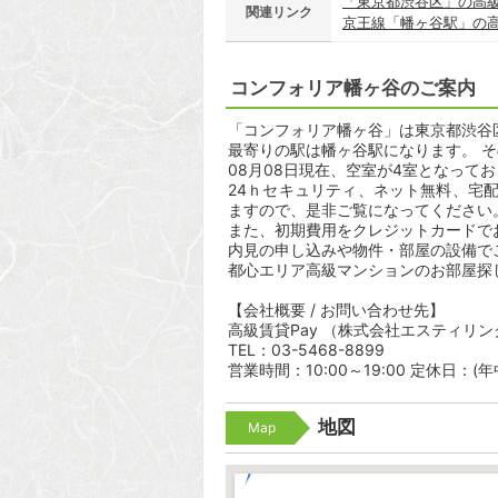
「東京都渋谷区」の高
関連リンク
京王線「幡ヶ谷駅」の
コンフォリア幡ヶ谷のご案内
「コンフォリア幡ヶ谷」は東京都渋谷区幡
最寄りの駅は幡ヶ谷駅になります。 そ
08月08日現在、空室が4室となって
24ｈセキュリティ、ネット無料、宅
ますので、是非ご覧になってください
また、初期費用をクレジットカードで
内見の申し込みや物件・部屋の設備で
都心エリア高級マンションのお部屋探
【会社概要 / お問い合わせ先】
高級賃貸Pay （株式会社エスティリン
TEL：03-5468-8899
営業時間：10:00～19:00 定休日：(
地図
Map