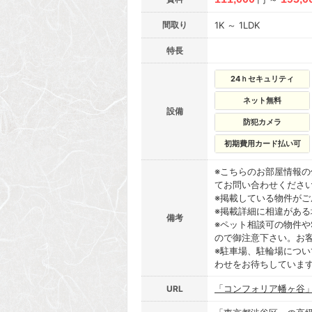
間取り
1K ～ 1LDK
特長
24ｈセキュリティ
ネット無料
設備
防犯カメラ
初期費用カード払い可
※こちらのお部屋情報
てお問い合わせくださ
※掲載している物件が
※掲載詳細に相違があ
備考
※ペット相談可の物件や
ので御注意下さい。お
※駐車場、駐輪場につ
わせをお待ちしていま
「コンフォリア幡ヶ谷
URL