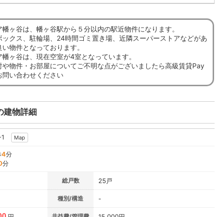
ア幡ヶ谷は、幡ヶ谷駅から５分以内の駅近物件になります。
ボックス、駐輪場、24時間ゴミ置き場、近隣スーパーストアなどがあ
良い物件となっております。
ア幡ヶ谷は、現在空室が4室となっています。
討や物件・お部屋についてご不明な点がございましたら高級賃貸Pay
お問い合わせください
の建物詳細
-1
Map
歩
4
分
0
分
総戸数
25戸
種別/構造
-
00
円
共益費/管理費
15,000円