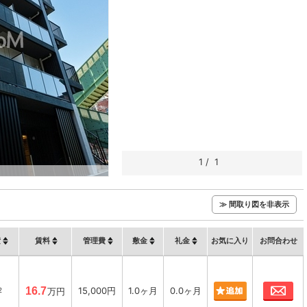
1
/
1
≫ 間取り図を非表示
積
賃料
管理費
敷金
礼金
お気に入り
お問合わせ
お
16.7
15,000円
1.0ヶ月
0.0ヶ月
2
万円