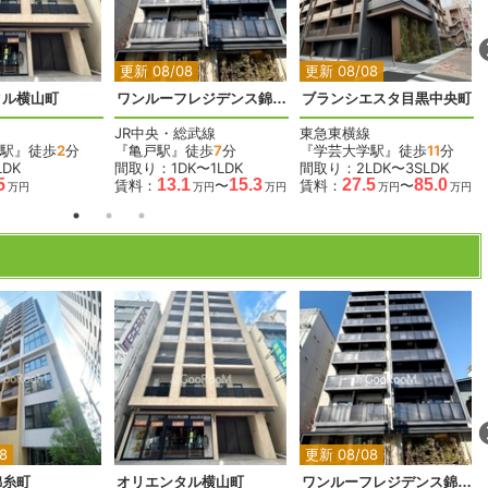
2
2
2
2
2
更新 08/08
更新 08/08
タル横山町
ワンルーフレジデンス錦糸町
ブランシエスタ目黒中央町
JR中央・総武線
東急東横線
駅』徒歩
2
分
『亀戸駅』徒歩
7
分
『学芸大学駅』徒歩
11
分
DK
間取り：1DK〜1LDK
間取り：2LDK〜3SLDK
5
13.1
15.3
27.5
85.0
賃料：
〜
賃料：
〜
万円
万円
万円
万円
万円
2
2
2
2
2
8
更新 08/08
錦糸町
オリエンタル横山町
ワンルーフレジデンス錦糸町