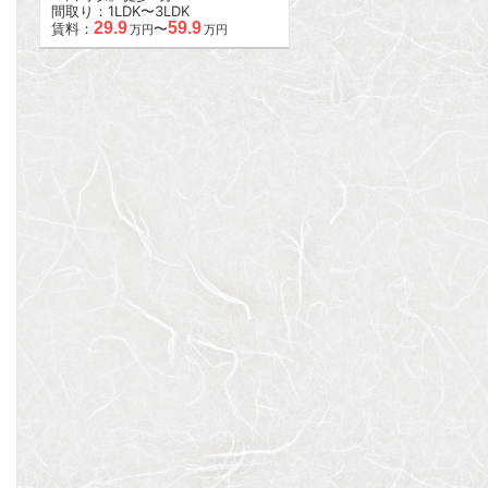
間取り：1LDK〜3LDK
29.9
59.9
賃料：
〜
万円
万円