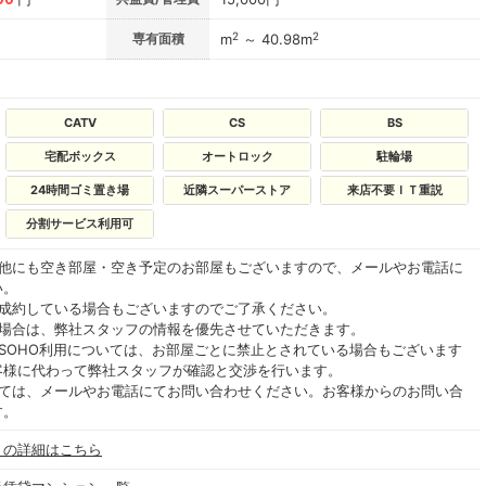
2
2
専有面積
m
～ 40.98m
CATV
CS
BS
宅配ボックス
オートロック
駐輪場
24時間ゴミ置き場
近隣スーパーストア
来店不要ＩＴ重説
分割サービス利用可
の他にも空き部屋・空き予定のお部屋もございますので、メールやお電話に
い。
ご成約している場合もございますのでご了承ください。
る場合は、弊社スタッフの情報を優先させていただきます。
SOHO利用については、お部屋ごとに禁止とされている場合もございます
客様に代わって弊社スタッフが確認と交渉を行います。
いては、メールやお電話にてお問い合わせください。お客様からのお問い合
す。
」の詳細はこちら