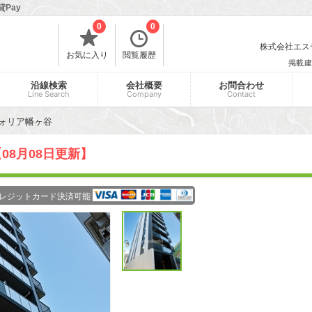
Pay
0
0
株式会社エスティ
お気に入り
閲覧履歴
掲載建
沿線検索
会社概要
お問合わせ
Line Search
Company
Contact
ォリア幡ヶ谷
08月08日更新】
レジットカード決済可能