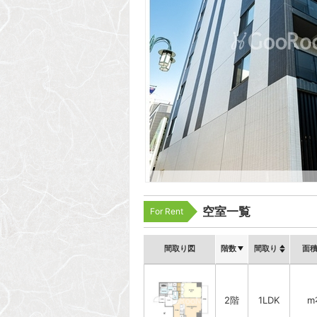
空室一覧
For Rent
間取り図
階数
間取り
面
2階
1LDK
m