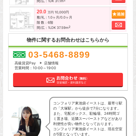
2
間/広：1DK 31.1m
20.0
10,000円
追加
万円
敷/礼：1.0ヶ月/0.0ヶ月
階 数：6階
お問
2
間/広：1LDK 37.59m
物件に関するお問合わせはこちらから
03-5468-8899
高級賃貸Pay
店舗情報
営業時間：10:00～19:00
コンフォリア東池袋イーストは、最寄り駅
の「大塚駅」から徒歩で7分になります。
また、宅配ボックス、駐輪場、24時間ゴ
ミ置き場、近隣スーパーストアなどがあり
利便性が良い物件となっております。
コンフォリア東池袋イーストは、現在空室
が5室となっています。