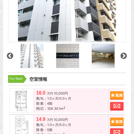
For Rent
空室情報
16.0
10,000円
追加
万円
敷/礼：1.0ヶ月/0.0ヶ月
階 数：4階
お問
2
間/広：1DK 30.1m
14.9
10,000円
追加
万円
敷/礼：1.0ヶ月/0.0ヶ月
階 数：5階
お問