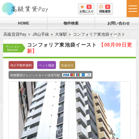
0
0
tog
お気に入り
閲覧履歴
me
HOME
物件検索
お問い合わせ
高級賃貸Pay
JR山手線
大塚駅
コンフォリア東池袋イースト
コンフォリア東池袋イースト
【08月09日更
マンション
Mansion
新】
仲介手数料無料
ペット相談
礼金ゼロ
初期費用クレジットカード決済可能