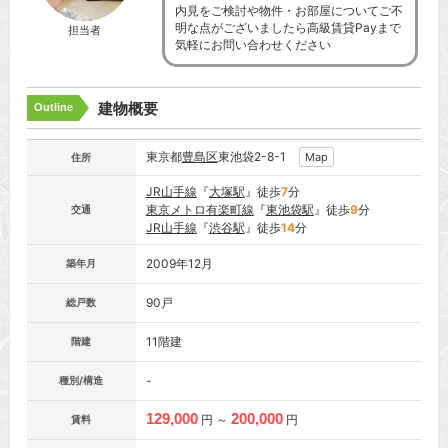
内見をご検討や物件・お部屋についてご不
明な点がございましたら高級賃貸Payまで
担当者
気軽にお問い合わせください
建物概要
Outline
東京都
豊島区
東池袋2-8-1
Map
住所
JR山手線
『
大塚駅
』徒歩
7
分
東京メトロ有楽町線
『
東池袋駅
』徒歩
9
分
交通
JR山手線
『
渋谷駅
』徒歩
14
分
2009年12月
築年月
90戸
総戸数
11階建
階建
-
種別/構造
129,000
200,000
円 ～
円
賃料