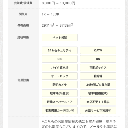
8,000円 ～ 10,000円
共益費/管理費
1R ～ 1LDK
間取り
2
2
29.11m
～ 37.59m
専有面積
建物特徴
ペット相談
24ｈセキュリティ
CATV
CS
BS
バイク置き場
宅配ボックス
オートロック
駐輪場
部屋設備
防犯カメラ
24時間ゴミ置き場
駐車場(平置き)
駐車場(機械式)
近隣スーパーストア
来店不要ＩＴ重説
初期費用カード払い可
分割サービス利用可
※こちらのお部屋情報の他にも空き部屋・空き予
定のお部屋もございますので、メールやお電話に