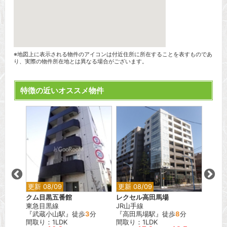
※地図上に表示される物件のアイコンは付近住所に所在することを表すものであ
り、実際の物件所在地とは異なる場合がございます。
特徴の近いオススメ物件
更新 08/09
更新 08/09
更新 0
クム目黒五番館
レクセル高田馬場
フォレ
東急目黒線
JR山手線
東京メ
『武蔵小山駅』徒歩
3
分
『高田馬場駅』徒歩
8
分
『赤坂
間取り：1LDK
間取り：1LDK
間取り