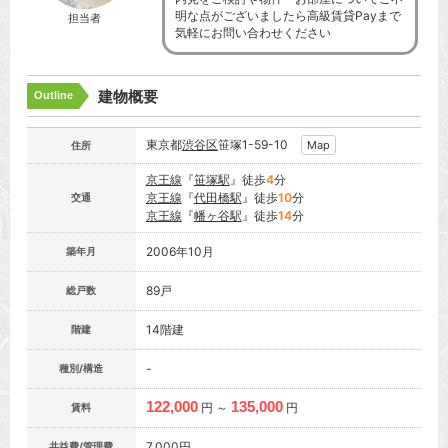
明な点がございましたら高級賃貸Payまで
担当者
気軽にお問い合わせください
建物概要
Outline
東京都
渋谷区
笹塚1-59-10
Map
住所
京王線
『
笹塚駅
』徒歩
4
分
京王線
『
代田橋駅
』徒歩
10
分
交通
京王線
『
幡ヶ谷駅
』徒歩
14
分
2006年10月
築年月
89戸
総戸数
14階建
階建
-
種別/構造
122,000
135,000
円 ～
円
賃料
7,000円
共益費/管理費