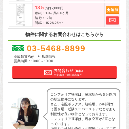
13.5
7,000円
追加
万円
敷/礼：1.0ヶ月/0.0ヶ月
階 数：12階
お問
2
間/広：1K 26.25m
物件に関するお問合わせはこちらから
03-5468-8899
高級賃貸Pay
店舗情報
営業時間：10:00～19:00
コンフォリア笹塚は、笹塚駅から５分以内
の駅近物件になります。
また、宅配ボックス、駐輪場、24時間ゴ
ミ置き場、近隣スーパーストアなどがあり
利便性が良い物件となっております。
コンフォリア笹塚は、現在空室が3室とな
っています。
内見をご検討や物件・お部屋についてご不