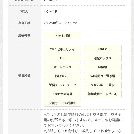
1R ～ 1K
間取り
2
2
26.25m
～ 28.90m
専有面積
建物特徴
ペット相談
24ｈセキュリティ
CATV
CS
宅配ボックス
オートロック
駐輪場
部屋設備
防犯カメラ
24時間ゴミ置き場
近隣スーパーストア
来店不要ＩＴ重説
360°室内内見
初期費用カード払い可
分割サービス利用可
※こちらのお部屋情報の他にも空き部屋・空き予
定のお部屋もございますので、メールやお電話に
てお問い合わせください。
※掲載している物件がご成約している場合もござ