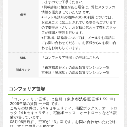
いますのでご了承ください。
※掲載詳細に相違がある場合は、弊社スタッフの
情報を優先させていただきます。
備考
※ペット相談可の物件やSOHO利用については、
お部屋ごとに禁止とされている場合もございます
ので御注意下さい。お客様に代わって弊社スタッ
フが確認と交渉を行います。
※駐車場、駐輪場については、メールやお電話に
てお問い合わせください。お客様からのお問い合
わせをお待ちしています。
「コンフォリア笹塚」の詳細はこちら
URL
「東京都渋谷区」の高級賃貸マンション一覧
関連リンク
京王線「笹塚駅」の高級賃貸マンション一覧
コンフォリア笹塚
「コンフォリア笹塚」は住所（東京都渋谷区笹塚1-59-10）
2006年築の賃貸 一戸建 です。
こちらの物件は、24ｈセキュリティ、宅配ボックス、オートロ
ック 24ｈセキュリティ、宅配ボックス、オートロックなどの設
備が揃っています。
08月06日現在、空室が「3」室です。お問い合わせいただけれ
ば、すぐに内見が可能です。