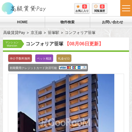
0
0
tog
お気に入り
閲覧履歴
me
HOME
物件検索
お問い合わせ
高級賃貸Pay
京王線
笹塚駅
コンフォリア笹塚
マンション
コンフォリア笹塚
【08月06日更新】
Mansion
仲介手数料無料
ペット相談
礼金ゼロ
初期費用クレジットカード決済可能