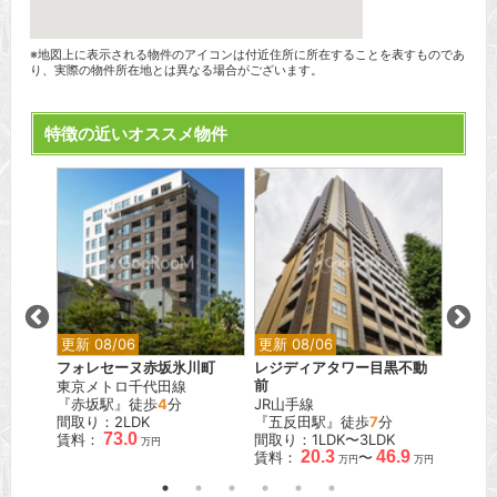
※地図上に表示される物件のアイコンは付近住所に所在することを表すものであ
り、実際の物件所在地とは異なる場合がございます。
特徴の近いオススメ物件
更新 08/06
更新 08/06
更新 0
河トロ
フォレセーヌ赤坂氷川町
レジディアタワー目黒不動
カスタ
東京メトロ千代田線
前
東急東
『赤坂駅』徒歩
4
分
JR山手線
『武蔵
分
間取り：2LDK
『五反田駅』徒歩
7
分
間取り
73.0
賃料：
間取り：1LDK〜3LDK
賃料：
万円
.1
20.3
46.9
賃料：
〜
万円
万円
万円