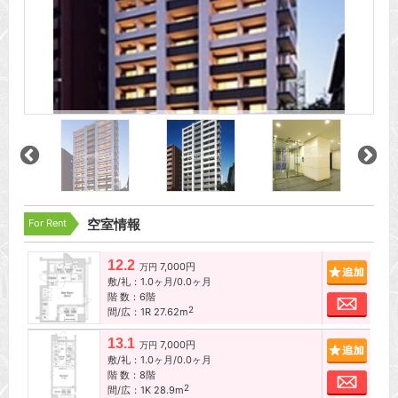
For Rent
空室情報
12.2
7,000円
追加
万円
敷/礼：1.0ヶ月/0.0ヶ月
階 数：6階
お問
2
間/広：1R 27.62m
13.1
7,000円
追加
万円
敷/礼：1.0ヶ月/0.0ヶ月
階 数：8階
お問
2
間/広：1K 28.9m