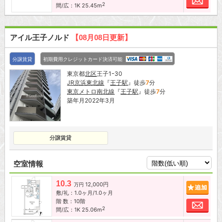
2
間/広：1K 25.45m
アイル王子ノルド
【08月08日更新】
分譲賃貸
初期費用クレジットカード決済可能
東京都
北区
王子1ｰ30
JR京浜東北線
『
王子駅
』徒歩
7
分
東京メトロ南北線
『
王子駅
』徒歩
7
分
築年月2022年3月
分譲賃貸
空室情報
10.3
12,000円
追加
万円
敷/礼：1.0ヶ月/1.0ヶ月
階 数：10階
お問
2
間/広：1K 25.06m