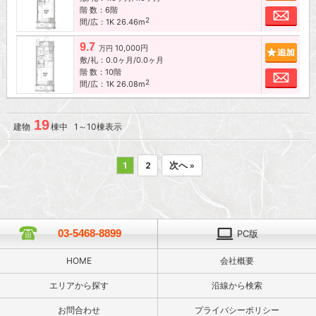
階 数：6階
お問
2
間/広：1K 26.46m
9.7
10,000円
追加
万円
敷/礼：0.0ヶ月/0.0ヶ月
階 数：10階
お問
2
間/広：1K 26.08m
19
建物
棟中 1～10棟表示
1
2
次へ »
03-5468-8899
PC版
HOME
会社概要
エリアから探す
沿線から検索
お問合わせ
プライバシーポリシー