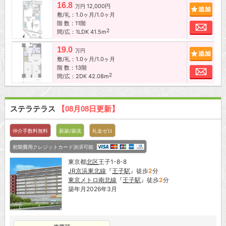
16.8
12,000円
追加
万円
敷/礼：1.0ヶ月/1.0ヶ月
階 数：11階
お問
2
間/広：1LDK 41.5m
19.0
追加
万円
敷/礼：1.0ヶ月/1.0ヶ月
階 数：13階
お問
2
間/広：2DK 42.08m
ステラテラス
【08月08日更新】
仲介手数料無料
新築/築浅
礼金ゼロ
初期費用クレジットカード決済可能
東京都
北区
王子1-8-8
JR京浜東北線
『
王子駅
』徒歩
2
分
東京メトロ南北線
『
王子駅
』徒歩
2
分
築年月2026年3月