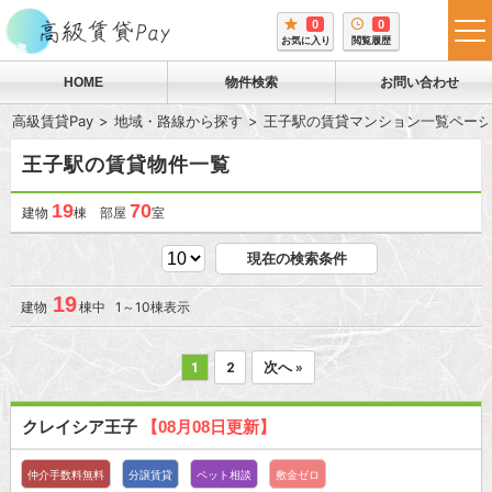
0
0
tog
お気に入り
閲覧履歴
me
HOME
物件検索
お問い合わせ
高級賃貸Pay
地域・路線から探す
王子駅の賃貸マンション一覧ページ
王子駅の賃貸物件一覧
19
70
建物
棟 部屋
室
現在の検索条件
19
建物
棟中 1～10棟表示
1
2
次へ »
クレイシア王子
【08月08日更新】
仲介手数料無料
分譲賃貸
ペット相談
敷金ゼロ