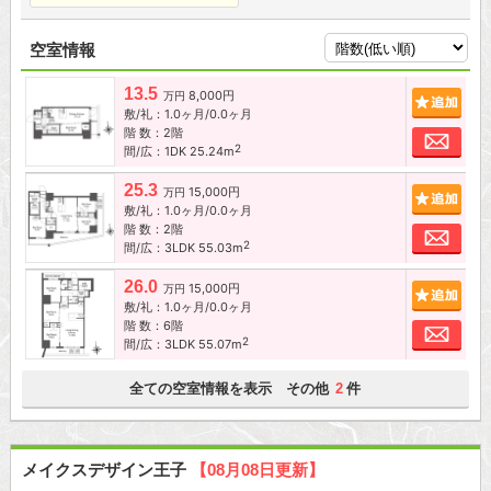
空室情報
13.5
8,000円
追加
万円
敷/礼：1.0ヶ月/0.0ヶ月
階 数：2階
お問
2
間/広：1DK 25.24m
25.3
15,000円
追加
万円
敷/礼：1.0ヶ月/0.0ヶ月
階 数：2階
お問
2
間/広：3LDK 55.03m
26.0
15,000円
追加
万円
敷/礼：1.0ヶ月/0.0ヶ月
階 数：6階
お問
2
間/広：3LDK 55.07m
全ての空室情報を表示 その他
件
2
メイクスデザイン王子
【08月08日更新】