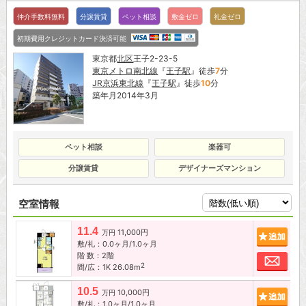
仲介手数料無料
分譲賃貸
ペット相談
敷金ゼロ
礼金ゼロ
初期費用クレジットカード決済可能
東京都
北区
王子2-23-5
東京メトロ南北線
『
王子駅
』徒歩
7
分
JR京浜東北線
『
王子駅
』徒歩
10
分
築年月2014年3月
ペット相談
楽器可
分譲賃貸
デザイナーズマンション
空室情報
11.4
11,000円
追加
万円
敷/礼：0.0ヶ月/1.0ヶ月
階 数：2階
お問
2
間/広：1K 26.08m
10.5
10,000円
追加
万円
敷/礼：1.0ヶ月/1.0ヶ月