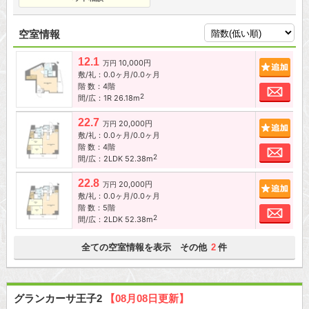
空室情報
12.1
10,000円
追加
万円
敷/礼：0.0ヶ月/0.0ヶ月
階 数：4階
お問
2
間/広：1R 26.18m
22.7
20,000円
追加
万円
敷/礼：0.0ヶ月/0.0ヶ月
階 数：4階
お問
2
間/広：2LDK 52.38m
22.8
20,000円
追加
万円
敷/礼：0.0ヶ月/0.0ヶ月
階 数：5階
お問
2
間/広：2LDK 52.38m
全ての空室情報を表示 その他
件
2
グランカーサ王子2
【08月08日更新】