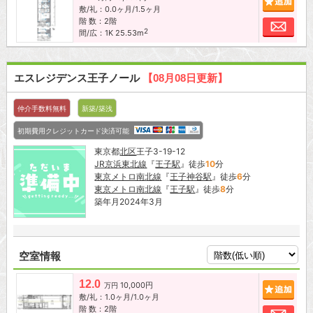
敷/礼：0.0ヶ月/1.5ヶ月
階 数：2階
お問
2
間/広：1K 25.53m
エスレジデンス王子ノール
【08月08日更新】
仲介手数料無料
新築/築浅
初期費用クレジットカード決済可能
東京都
北区
王子3-19-12
JR京浜東北線
『
王子駅
』徒歩
10
分
東京メトロ南北線
『
王子神谷駅
』徒歩
6
分
東京メトロ南北線
『
王子駅
』徒歩
8
分
築年月2024年3月
空室情報
12.0
10,000円
追加
万円
敷/礼：1.0ヶ月/1.0ヶ月
階 数：2階
お問