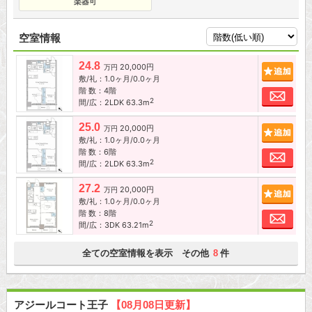
楽器可
空室情報
24.8
20,000円
追加
万円
敷/礼：1.0ヶ月/0.0ヶ月
階 数：4階
お問
2
間/広：2LDK 63.3m
25.0
20,000円
追加
万円
敷/礼：1.0ヶ月/0.0ヶ月
階 数：6階
お問
2
間/広：2LDK 63.3m
27.2
20,000円
追加
万円
敷/礼：1.0ヶ月/0.0ヶ月
階 数：8階
お問
2
間/広：3DK 63.21m
全ての空室情報を表示 その他
件
8
アジールコート王子
【08月08日更新】