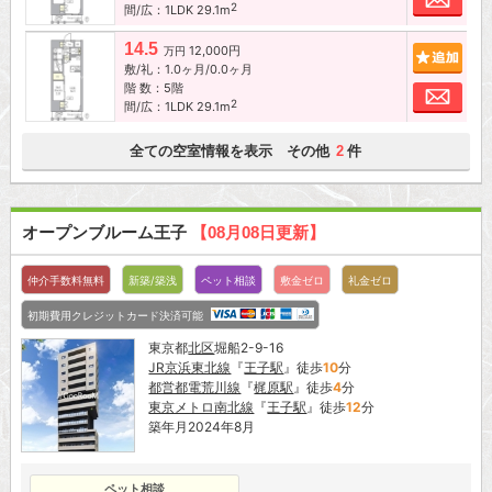
2
間/広：1LDK 29.1m
14.5
12,000円
追加
万円
敷/礼：1.0ヶ月/0.0ヶ月
階 数：5階
お問
2
間/広：1LDK 29.1m
全ての空室情報を表示 その他
件
2
オープンブルーム王子
【08月08日更新】
仲介手数料無料
新築/築浅
ペット相談
敷金ゼロ
礼金ゼロ
初期費用クレジットカード決済可能
東京都
北区
堀船2-9-16
JR京浜東北線
『
王子駅
』徒歩
10
分
都営都電荒川線
『
梶原駅
』徒歩
4
分
東京メトロ南北線
『
王子駅
』徒歩
12
分
築年月2024年8月
ペット相談