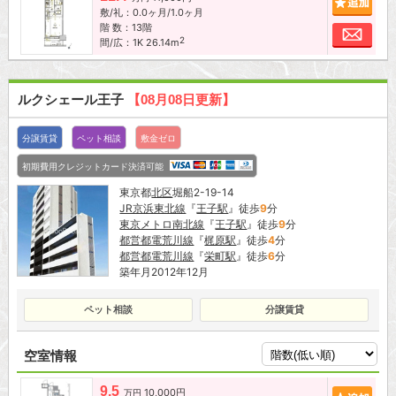
敷/礼：0.0ヶ月/1.0ヶ月
階 数：13階
お問
2
間/広：1K 26.14m
ルクシェール王子
【08月08日更新】
分譲賃貸
ペット相談
敷金ゼロ
初期費用クレジットカード決済可能
東京都
北区
堀船2-19-14
JR京浜東北線
『
王子駅
』徒歩
9
分
東京メトロ南北線
『
王子駅
』徒歩
9
分
都営都電荒川線
『
梶原駅
』徒歩
4
分
都営都電荒川線
『
栄町駅
』徒歩
6
分
築年月2012年12月
ペット相談
分譲賃貸
空室情報
9.5
10,000円
追加
万円