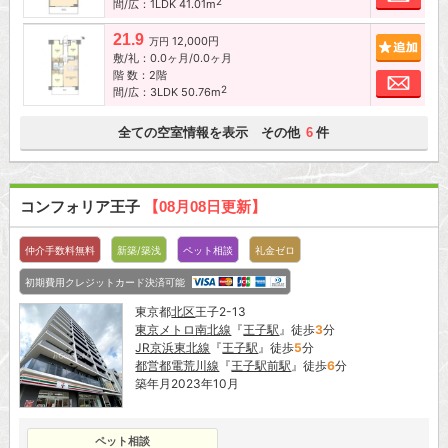
2
間/広：1LDK 41.01m
21.9
12,000円
追加
万円
敷/礼：0.0ヶ月/0.0ヶ月
階 数：2階
お問
2
間/広：3LDK 50.76m
全ての空室情報を表示 その他
件
6
コンフォリア王子
【08月08日更新】
仲介手数料無料
新築/築浅
ペット相談
礼金ゼロ
初期費用クレジットカード決済可能
東京都
北区
王子2-13
東京メトロ南北線
『
王子駅
』徒歩
3
分
JR京浜東北線
『
王子駅
』徒歩
5
分
都営都電荒川線
『
王子駅前駅
』徒歩
6
分
築年月2023年10月
ペット相談