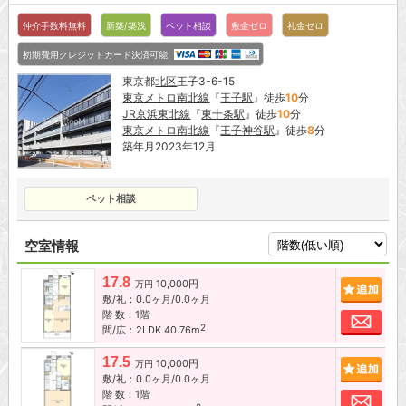
仲介手数料無料
新築/築浅
ペット相談
敷金ゼロ
礼金ゼロ
初期費用クレジットカード決済可能
東京都
北区
王子3-6-15
東京メトロ南北線
『
王子駅
』徒歩
10
分
JR京浜東北線
『
東十条駅
』徒歩
10
分
東京メトロ南北線
『
王子神谷駅
』徒歩
8
分
築年月2023年12月
ペット相談
空室情報
17.8
10,000円
追加
万円
敷/礼：0.0ヶ月/0.0ヶ月
階 数：1階
お問
2
間/広：2LDK 40.76m
17.5
10,000円
追加
万円
敷/礼：0.0ヶ月/0.0ヶ月
階 数：1階
お問