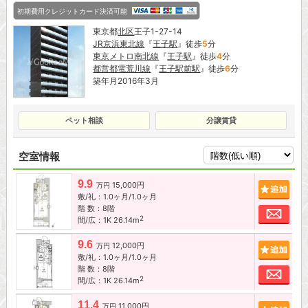
初期費用クレジットカード決済可能
東京都
北区
王子1-27-14
JR京浜東北線
『
王子駅
』徒歩
5
分
東京メトロ南北線
『
王子駅
』徒歩
4
分
都営都電荒川線
『
王子駅前駅
』徒歩
6
分
築年月2016年3月
ペット相談
分譲賃貸
空室情報
9.9
15,000円
追加
万円
敷/礼：1.0ヶ月/1.0ヶ月
階 数：8階
お問
2
間/広：1K 26.14m
9.6
12,000円
追加
万円
敷/礼：1.0ヶ月/1.0ヶ月
階 数：8階
お問
2
間/広：1K 26.14m
11.4
11,000円
追加
万円