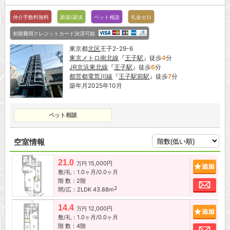
仲介手数料無料
新築/築浅
ペット相談
礼金ゼロ
初期費用クレジットカード決済可能
東京都
北区
王子2-29-6
東京メトロ南北線
『
王子駅
』徒歩
4
分
JR京浜東北線
『
王子駅
』徒歩
6
分
都営都電荒川線
『
王子駅前駅
』徒歩
7
分
築年月2025年10月
ペット相談
空室情報
21.0
15,000円
追加
万円
敷/礼：1.0ヶ月/0.0ヶ月
階 数：2階
お問
2
間/広：2LDK 43.88m
14.4
12,000円
追加
万円
敷/礼：1.0ヶ月/0.0ヶ月
階 数：4階
お問