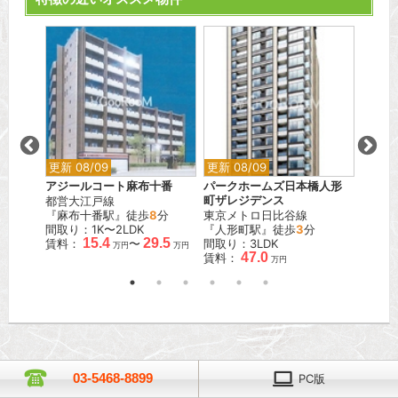
更新 08/09
更新 08/09
更新 0
アジールコート麻布十番
パークホームズ日本橋人形
アルテ
都営大江戸線
町ザレジデンス
都営浅
歩
7
分
『麻布十番駅』徒歩
8
分
東京メトロ日比谷線
『馬込
間取り：1K〜2LDK
『人形町駅』徒歩
3
分
間取り
.0
15.4
29.5
賃料：
〜
間取り：3LDK
賃料：
万円
万円
万円
47.0
賃料：
万円
03-5468-8899
PC版