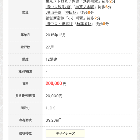
東京メトロ丸ノ内線
『
淡路町駅
』徒歩
2
分
JR中央線(快速)
『
御茶ノ水駅
』徒歩
6
分
JR山手線
『
神田駅
』徒歩
9
分
交通
都営新宿線
『
小川町駅
』徒歩
2
分
JR中央・総武線
『
秋葉原駅
』徒歩
8
分
2015年12月
築年月
27戸
総戸数
12階建
階建
-
種別/構造
208,000
円
賃料
20,000円
共益費/管理費
1LDK
間取り
2
39.23m
専有面積
建物特徴
デザイナーズ