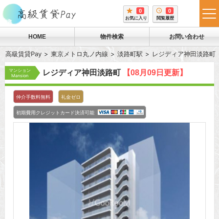
0
0
tog
お気に入り
閲覧履歴
me
HOME
物件検索
お問い合わせ
高級賃貸Pay
東京メトロ丸ノ内線
淡路町駅
レジディア神田淡路町
マンション
レジディア神田淡路町
【08月09日更新】
Mansion
仲介手数料無料
礼金ゼロ
初期費用クレジットカード決済可能