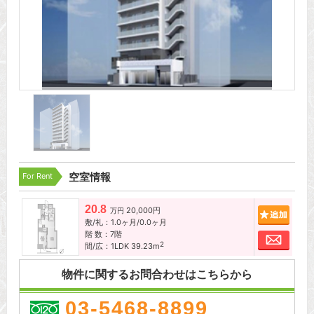
For Rent
空室情報
20.8
20,000円
追加
万円
敷/礼：1.0ヶ月/0.0ヶ月
階 数：7階
お問
2
間/広：1LDK 39.23m
物件に関するお問合わせはこちらから
03-5468-8899