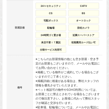
24ｈセキュリティ
CATV
CS
BS
宅配ボックス
オートロック
部屋設備
駐輪場
防犯カメラ
24時間ゴミ置き場
近隣スーパーストア
来店不要ＩＴ重説
初期費用カード払い可
分割サービス利用可
※こちらのお部屋情報の他にも空き部屋・空き予
定のお部屋もございますので、メールやお電話に
てお問い合わせください。
※掲載している物件がご成約している場合もござ
いますのでご了承ください。
※掲載詳細に相違がある場合は、弊社スタッフの
情報を優先させていただきます。
備考
※ペット相談可の物件やSOHO利用については、
お部屋ごとに禁止とされている場合もございます
ので御注意下さい。お客様に代わって弊社スタッ
フが確認と交渉を行います。
※駐車場、駐輪場については、メールやお電話に