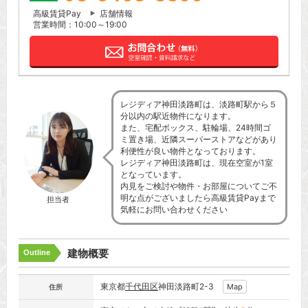
高級賃貸Pay
店舗情報
営業時間：10:00～19:00
レジディア神田淡路町は、淡路町駅から５
分以内の駅近物件になります。
また、宅配ボックス、駐輪場、24時間ゴ
ミ置き場、近隣スーパーストアなどがあり
利便性が良い物件となっております。
レジディア神田淡路町は、現在空室が1室
となっています。
内見をご検討や物件・お部屋についてご不
明な点がございましたら高級賃貸Payまで
担当者
気軽にお問い合わせください
建物概要
Outline
東京都
千代田区
神田淡路町2-3
Map
住所