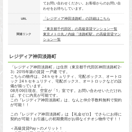
てお問い合わせください。お客様からのお問い合
わせをお待ちしています。
「レジディア神田淡路町」の詳細はこちら
URL
「東京都千代田区」の高級賃貸マンション一覧
東京メトロ丸ノ内線「淡路町駅」の高級賃貸マン
関連リンク
ション一覧
レジディア神田淡路町
「レジディア神田淡路町」は住所（東京都千代田区神田淡路町2-
3）2015年築の賃貸 一戸建 です。
こちらの物件は、24ｈセキュリティ、宅配ボックス、オートロ
ック 24ｈセキュリティ、宅配ボックス、オートロックなどの設
備が揃っています。
08月09日現在、空室が「1」室です。お問い合わせいただけれ
ば、すぐに内見が可能です。
この『レジディア神田淡路町』は、なんと仲介手数料無料で契約
が可能！！
この『レジディア神田淡路町』は 【礼金ゼロ】 でさらにお得に
契約が可能！お引越しの初期費用がお得なイチオシ物件です！！
＜高級賃貸Pay＞のメリット！