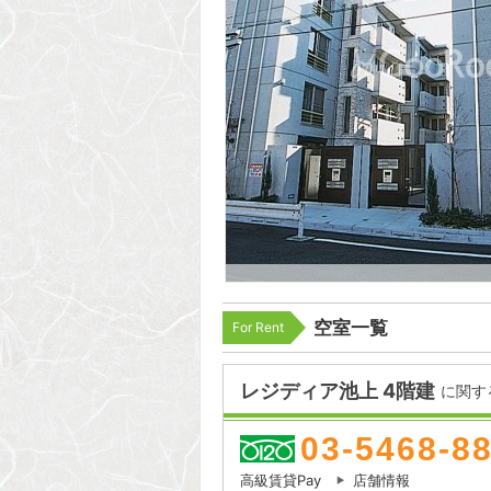
空室一覧
For Rent
レジディア池上 4階建
に関す
03-5468-8
高級賃貸Pay
店舗情報