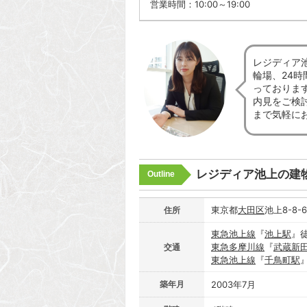
営業時間：10:00～19:00
レジディア
輪場、24
っておりま
内見をご検
まで気軽に
レジディア池上の建
Outline
東京都
大田区
池上8-8-
住所
東急池上線
『
池上駅
』
東急多摩川線
『
武蔵新
交通
東急池上線
『
千鳥町駅
築年月
2003年7月