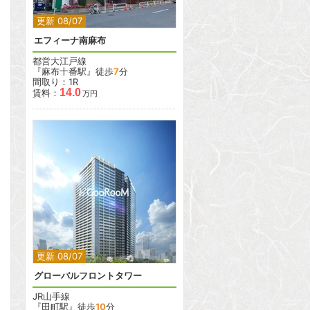
更新 08/07
エフィーナ南麻布
都営大江戸線
『麻布十番駅』徒歩
7
分
間取り：1R
14.0
賃料：
万円
2
2
更新 08/07
グローバルフロントタワー
JR山手線
『田町駅』徒歩
10
分