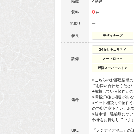
階建
4階建
0
賃料
円
間取り
--
特長
デザイナーズ
24ｈセキュリティ
設備
オートロック
近隣スーパーストア
※こちらのお部屋情報
てお問い合わせくださ
※掲載している物件が
※掲載詳細に相違があ
備考
※ペット相談可の物件や
ので御注意下さい。お
※駐車場、駐輪場につ
わせをお待ちしていま
「レジディア池上」の
URL