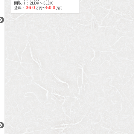
間取り：2LDK〜3LDK
36.0
50.0
賃料：
〜
万円
万円
2
2
2
更新 08/07
更新 08/07
更新 08/07
ヒルトップ恵比寿
パレ・ソレイユ上北沢
アーバンパレス参
JR山手線
京王線
小田急小田原線
『恵比寿駅』徒歩
7
分
『上北沢駅』徒歩
3
分
『参宮橋駅』徒歩
間取り：1K
間取り：3LDK
間取り：1LDK
11.5
20.5
22.0
賃料：
賃料：
賃料：
万円
万円
万円
2
2
2
2
更新 08/07
更新 08/07
更新 08/07