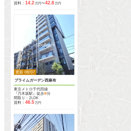
14.2
42.8
賃料：
〜
万円
万円
2
更新 08/07
プライムガーデン西麻布
東京メトロ千代田線
『乃木坂駅』徒歩
9
分
間取り：2LDK
46.5
賃料：
万円