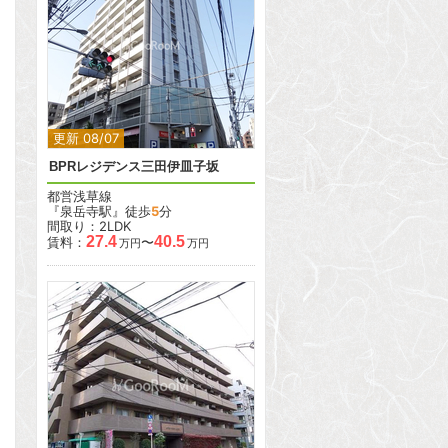
2
2
更新 08/07
BPRレジデンス三田伊皿子坂
都営浅草線
『泉岳寺駅』徒歩
5
分
間取り：2LDK
27.4
40.5
賃料：
〜
万円
万円
2