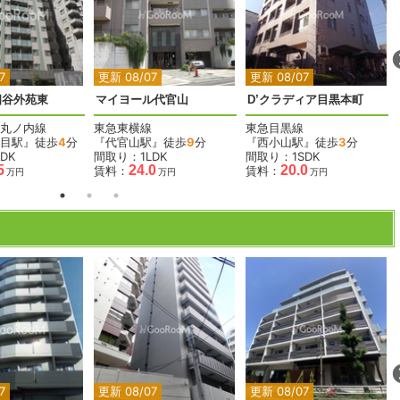
2
2
2
7
更新 08/07
更新 08/07
四谷外苑東
マイヨール代官山
D’クラディア目黒本町
丸ノ内線
東急東横線
東急目黒線
目駅』徒歩
4
分
『代官山駅』徒歩
9
分
『西小山駅』徒歩
3
分
DK
間取り：1LDK
間取り：1SDK
5
24.0
20.0
賃料：
賃料：
万円
万円
万円
2
2
2
2
2
7
更新 08/07
更新 08/07