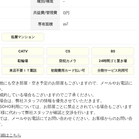
種別/構造
-
共益費/管理費
0円
2
専有面積
m
低層マンション
CATV
CS
BS
駐輪場
防犯カメラ
24時間ゴミ置き場
来店不要ＩＴ重説
初期費用カード払い可
分割サービス利用可
の他にも空き部屋・空き予定のお部屋もございますので、メールやお電話に
い。
ご成約している場合もございますのでご了承ください。
る場合は、弊社スタッフの情報を優先させていただきます。
SOHO利用については、お部屋ごとに禁止とされている場合もございます
客様に代わって弊社スタッフが確認と交渉を行います。
いては、メールやお電話にてお問い合わせください。お客様からのお問い合
す。
詳細はこちら