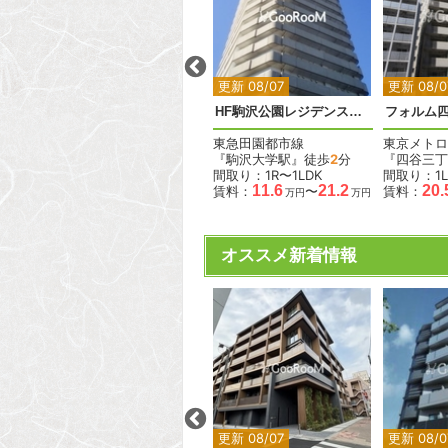
2
2
2
2
更新 08/07
更新 08/07
更新 08/0
フォレスタ戸越銀座
HF駒沢公園レジデンスタワー
フォルム
東急池上線
東急田園都市線
東京メトロ
『戸越銀座駅』徒歩
6
分
『駒沢大学駅』徒歩
2
分
『四谷三丁
間取り：1R
間取り：1R〜1LDK
間取り：1L
.8
20.5
11.6
21.2
20.
賃料：
賃料：
〜
賃料：
万円
万円
万円
万円
オススメ新着情報
2
2
2
2
更新 08/07
更新 08/07
更新 08/0