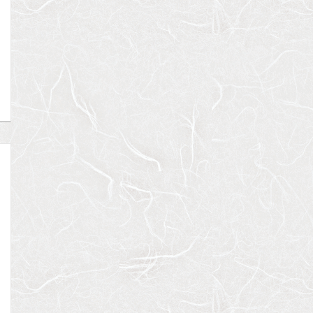
ベルメゾン尾山台駅前
シティインデックス神田
ACPレジデンス三
東急大井町線
都営新宿線
東京メトロ日比谷
『尾山台駅』徒歩
2
分
『岩本町駅』徒歩
3
分
『三ノ輪駅』徒歩
間取り：1LDK
間取り：1LDK
間取り：1LDK〜3L
18.0
19.0
15.5
17.5
賃料：
〜
賃料：
賃料：
〜
万円
万円
万円
万円