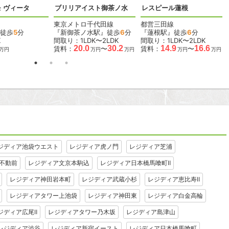
 ヴィータ
ブリリアイスト御茶ノ水
レスピール蓮根
東京メトロ千代田線
都営三田線
徒歩
5
分
『新御茶ノ水駅』徒歩
6
分
『蓮根駅』徒歩
6
分
K
間取り：1LDK〜2LDK
間取り：1LDK〜2LDK
20.0
30.2
14.9
16.6
賃料：
〜
賃料：
〜
万円
万円
万円
万円
万円
ジディア池袋ウエスト
レジディア虎ノ門
レジディア芝浦
不動前
レジディア文京本駒込
レジディア日本橋馬喰町Ⅱ
レジディア神田岩本町
レジディア武蔵小杉
レジディア恵比寿Ⅱ
レジディアタワー上池袋
レジディア神田東
レジディア白金高輪
ジディア広尾Ⅱ
レジディアタワー乃木坂
レジディア島津山
レジディア渋谷
レジディア新宿イースト
レジディア日本橋馬喰町