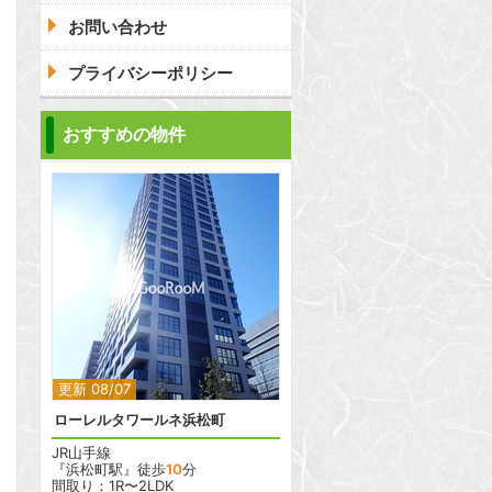
お問い合わせ
プライバシーポリシー
おすすめの物件
2
2
更新 08/07
ローレルタワールネ浜松町
JR山手線
『浜松町駅』徒歩
10
分
間取り：1R〜2LDK