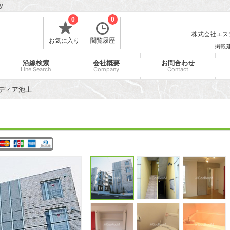
y
0
0
株式会社エスティ
お気に入り
閲覧履歴
掲載
沿線検索
会社概要
お問合わせ
Line Search
Company
Contact
ディア池上