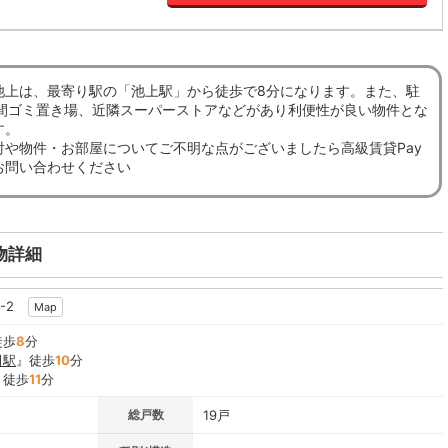
池上は、最寄り駅の「池上駅」から徒歩で8分になります。また、駐
時間ゴミ置き場、近隣スーパーストアなどがあり利便性が良い物件とな
す。
討や物件・お部屋についてご不明な点がございましたら高級賃貸Pay
お問い合わせください
物詳細
6-2
Map
徒歩
8
分
田駅
』徒歩
10
分
』徒歩
11
分
総戸数
19戸