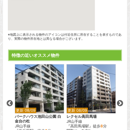
※地図上に表示される物件のアイコンは付近住所に所在することを表すものであ
り、実際の物件所在地とは異なる場合がございます。
特徴の近いオススメ物件
更新 08/09
更新 08/09
更新 0
パークハウス池田山公園 白
レクセル高田馬場
フォレ
金台の杜
JR山手線
東京メ
JR山手線
『高田馬場駅』徒歩
8
分
『赤坂