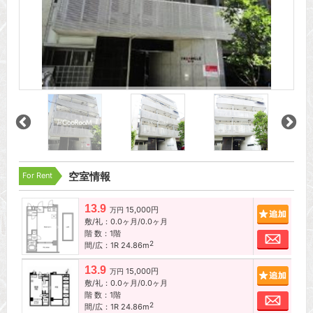
For Rent
空室情報
13.9
15,000円
追加
万円
敷/礼：0.0ヶ月/0.0ヶ月
階 数：1階
お問
2
間/広：1R 24.86m
13.9
15,000円
追加
万円
敷/礼：0.0ヶ月/0.0ヶ月
階 数：1階
お問
2
間/広：1R 24.86m