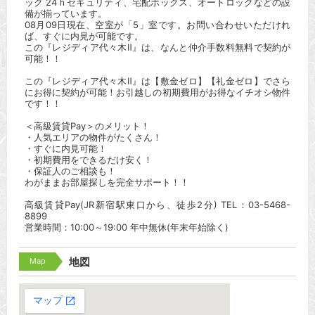
ック 24ｈセキュリティ、宅配ボックス、オートロックなどの設
備が揃っています。
08月09日現在、空室が「5」室です。お問い合わせいただけれ
ば、すぐに内見が可能です。
この『レジディア代々木Ⅱ』は、なんと仲介手数料無料で契約が
可能！！
この『レジディア代々木Ⅱ』は【敷金ゼロ】【礼金ゼロ】でさら
にお得に契約が可能！お引越しの初期費用がお得なイチオシ物件
です！！
＜高級賃貸Pay＞のメリット！
・人気エリアの物件がたくさん！
・すぐに内見可能！
・初期費用をできるだけ安く！
・保証人のご相談も！
わがままお部屋探しを完全サポート！！
高級賃貸Pay(JR新宿駅東口から、徒歩2分) TEL：03-5468-
8899
営業時間：10:00～19:00 年中無休(年末年始除く)
Map
地図