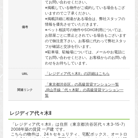
てお問い合わせください。
※掲載している物件がご成約している場合もござ
いますのでご了承ください。
※掲載詳細に相違がある場合は、弊社スタッフの
情報を優先させていただきます。
備考
※ペット相談可の物件やSOHO利用については、
お部屋ごとに禁止とされている場合もございます
ので御注意下さい。お客様に代わって弊社スタッ
フが確認と交渉を行います。
※駐車場、駐輪場については、メールやお電話に
てお問い合わせください。お客様からのお問い合
わせをお待ちしています。
「レジディア代々木Ⅱ」の詳細はこちら
URL
「東京都渋谷区」の高級賃貸マンション一覧
JR山手線「代々木駅」の高級賃貸マンション一
関連リンク
覧
レジディア代々木Ⅱ
「レジディア代々木Ⅱ」は住所（東京都渋谷区代々木3-15-7）
2008年築の賃貸 一戸建 です。
こちらの物件は、24ｈセキュリティ、宅配ボックス、オートロ