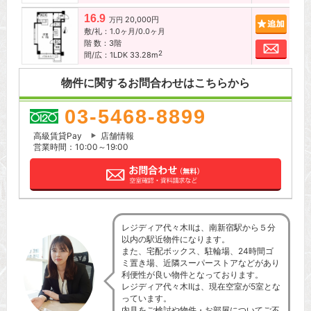
16.9
20,000円
追加
万円
敷/礼：1.0ヶ月/0.0ヶ月
階 数：3階
お問
2
間/広：1LDK 33.28m
物件に関するお問合わせはこちらから
03-5468-8899
高級賃貸Pay
店舗情報
営業時間：10:00～19:00
レジディア代々木Ⅱは、南新宿駅から５分
以内の駅近物件になります。
また、宅配ボックス、駐輪場、24時間ゴ
ミ置き場、近隣スーパーストアなどがあり
利便性が良い物件となっております。
レジディア代々木Ⅱは、現在空室が5室とな
っています。
内見をご検討や物件・お部屋についてご不