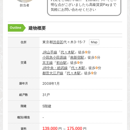
明な点がございましたら高級賃貸Payまで
担当者
気軽にお問い合わせください
建物概要
Outline
東京都
渋谷区
代々木3-15-7
Map
住所
JR山手線
『
代々木駅
』徒歩
9
分
小田急小田原線
『
南新宿駅
』徒歩
5
分
京王線
『
初台駅
』徒歩
9
分
交通
JR中央・総武線
『
代々木駅
』徒歩
9
分
都営大江戸線
『
代々木駅
』徒歩
9
分
2008年1月
築年月
31戸
総戸数
5階建
階建
-
種別/構造
139,000
175,000
円 ～
円
賃料