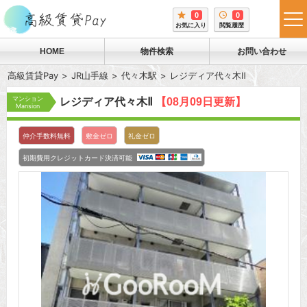
0
0
tog
お気に入り
閲覧履歴
me
HOME
物件検索
お問い合わせ
高級賃貸Pay
JR山手線
代々木駅
レジディア代々木Ⅱ
マンション
レジディア代々木Ⅱ
【08月09日更新】
Mansion
仲介手数料無料
敷金ゼロ
礼金ゼロ
初期費用クレジットカード決済可能