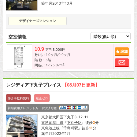
築年月2010年10月
デザイナーズマンション
空室情報
10.9
8,000円
追加
万円
敷/礼：1.0ヶ月/0.0ヶ月
階 数：5階
お問
2
間/広：1R 25.37m
レジディア下丸子プレイス
【08月07日更新】
仲介手数料無料
敷金ゼロ
初期費用クレジットカード決済可能
東京都
大田区
下丸子3-12-11
東急多摩川線
『
下丸子駅
』徒歩
2
分
東急池上線
『
千鳥町駅
』徒歩
11
分
築年月2022年1月