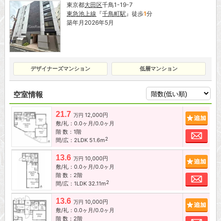
東京都
大田区
千鳥1-19-7
東急池上線
『
千鳥町駅
』徒歩
1
分
築年月2026年5月
デザイナーズマンション
低層マンション
空室情報
21.7
12,000円
追加
万円
敷/礼：0.0ヶ月/0.0ヶ月
階 数：1階
お問
2
間/広：2LDK 51.6m
13.6
10,000円
追加
万円
敷/礼：0.0ヶ月/0.0ヶ月
階 数：2階
お問
2
間/広：1LDK 32.11m
13.6
10,000円
追加
万円
敷/礼：0.0ヶ月/0.0ヶ月
階 数：2階
お問