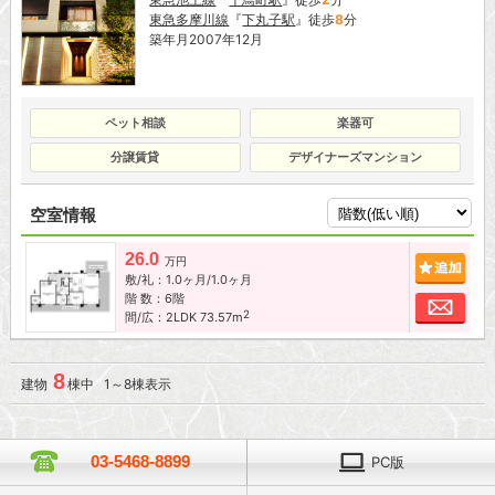
東急多摩川線
『
下丸子駅
』徒歩
8
分
築年月2007年12月
ペット相談
楽器可
分譲賃貸
デザイナーズマンション
空室情報
26.0
追加
万円
敷/礼：1.0ヶ月/1.0ヶ月
階 数：6階
お問
2
間/広：2LDK 73.57m
8
建物
棟中 1～8棟表示
03-5468-8899
PC版