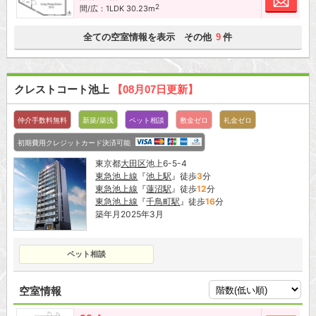
2
間/広：1LDK 30.23m
全ての空室情報を表示 その他
件
9
クレストコート池上
【08月07日更新】
仲介手数料無料
新築/築浅
ペット相談
敷金ゼロ
礼金ゼロ
初期費用クレジットカード決済可能
東京都
大田区
池上6-5-4
東急池上線
『
池上駅
』徒歩
3
分
東急池上線
『
蓮沼駅
』徒歩
12
分
東急池上線
『
千鳥町駅
』徒歩
16
分
築年月2025年3月
ペット相談
空室情報