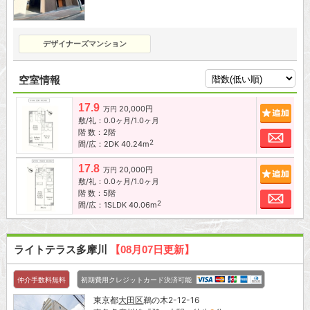
デザイナーズマンション
空室情報
17.9
20,000円
追加
万円
敷/礼：0.0ヶ月/1.0ヶ月
階 数：2階
お問
2
間/広：2DK 40.24m
17.8
20,000円
追加
万円
敷/礼：0.0ヶ月/1.0ヶ月
階 数：5階
お問
2
間/広：1SLDK 40.06m
ライトテラス多摩川
【08月07日更新】
仲介手数料無料
初期費用クレジットカード決済可能
東京都
大田区
鵜の木2-12-16