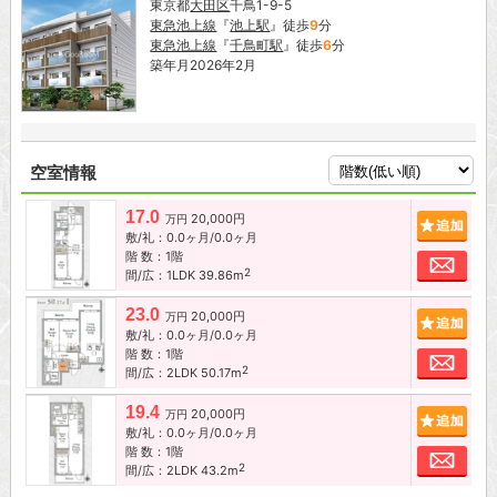
東京都
大田区
千鳥1-9-5
東急池上線
『
池上駅
』徒歩
9
分
東急池上線
『
千鳥町駅
』徒歩
6
分
築年月2026年2月
空室情報
17.0
20,000円
追加
万円
敷/礼：0.0ヶ月/0.0ヶ月
階 数：1階
お問
2
間/広：1LDK 39.86m
23.0
20,000円
追加
万円
敷/礼：0.0ヶ月/0.0ヶ月
階 数：1階
お問
2
間/広：2LDK 50.17m
19.4
20,000円
追加
万円
敷/礼：0.0ヶ月/0.0ヶ月
階 数：1階
お問
2
間/広：2LDK 43.2m