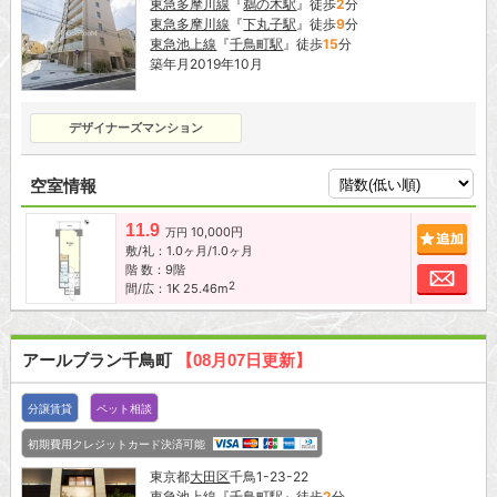
東急多摩川線
『
鵜の木駅
』徒歩
2
分
東急多摩川線
『
下丸子駅
』徒歩
9
分
東急池上線
『
千鳥町駅
』徒歩
15
分
築年月2019年10月
デザイナーズマンション
空室情報
11.9
10,000円
追加
万円
敷/礼：1.0ヶ月/1.0ヶ月
階 数：9階
お問
2
間/広：1K 25.46m
アールブラン千鳥町
【08月07日更新】
分譲賃貸
ペット相談
初期費用クレジットカード決済可能
東京都
大田区
千鳥1-23-22
東急池上線
『
千鳥町駅
』徒歩
2
分