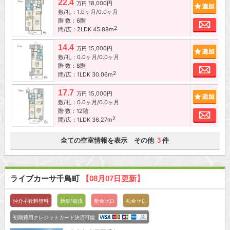
22.4
18,000円
追加
万円
敷/礼：1.0ヶ月/0.0ヶ月
階 数：6階
お問
2
間/広：2LDK 45.88m
14.4
15,000円
追加
万円
敷/礼：0.0ヶ月/0.0ヶ月
階 数：8階
お問
2
間/広：1LDK 30.06m
17.7
15,000円
追加
万円
敷/礼：0.0ヶ月/0.0ヶ月
階 数：12階
お問
2
間/広：1LDK 36.27m
全ての空室情報を表示 その他
件
3
ライブカーサ千鳥町
【08月07日更新】
仲介手数料無料
新築/築浅
敷金ゼロ
礼金ゼロ
初期費用クレジットカード決済可能