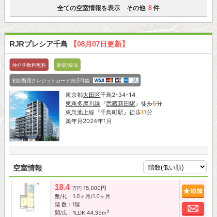
全ての空室情報を表示 その他
件
8
RJRプレシア千鳥
【08月07日更新】
仲介手数料無料
新築/築浅
初期費用クレジットカード決済可能
東京都
大田区
千鳥2-34-14
東急多摩川線
『
武蔵新田駅
』徒歩
5
分
東急池上線
『
千鳥町駅
』徒歩
11
分
築年月2024年1月
空室情報
18.4
15,000円
追加
万円
敷/礼：1.0ヶ月/1.0ヶ月
階 数：1階
お問
2
間/広：1LDK 44.39m