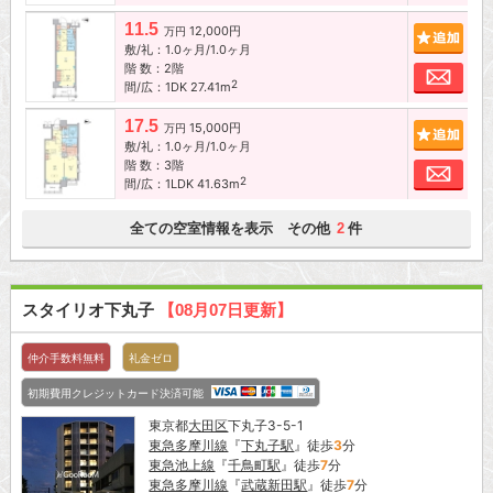
11.5
12,000円
追加
万円
敷/礼：1.0ヶ月/1.0ヶ月
階 数：2階
お問
2
間/広：1DK 27.41m
17.5
15,000円
追加
万円
敷/礼：1.0ヶ月/1.0ヶ月
階 数：3階
お問
2
間/広：1LDK 41.63m
全ての空室情報を表示 その他
件
2
スタイリオ下丸子
【08月07日更新】
仲介手数料無料
礼金ゼロ
初期費用クレジットカード決済可能
東京都
大田区
下丸子3-5-1
東急多摩川線
『
下丸子駅
』徒歩
3
分
東急池上線
『
千鳥町駅
』徒歩
7
分
東急多摩川線
『
武蔵新田駅
』徒歩
7
分