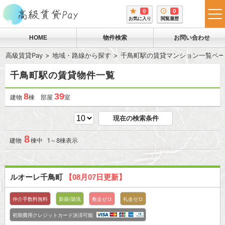
0
0
tog
お気に入り
閲覧履歴
me
HOME
物件検索
お問い合わせ
高級賃貸Pay
地域・路線から探す
千鳥町駅の賃貸マンション一覧ペー
千鳥町駅の賃貸物件一覧
8
39
建物
棟 部屋
室
現在の検索条件
8
建物
棟中 1～8棟表示
ルオーレ千鳥町
【08月07日更新】
仲介手数料無料
新築/築浅
敷金ゼロ
礼金ゼロ
初期費用クレジットカード決済可能