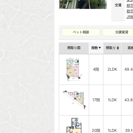
交通
都
都
J
ペット相談
分譲賃貸
間取り図
階数
間取り
面
4階
2LDK
49.
17階
1LDK
43.
20階
1LDK
39.