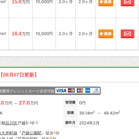
1m
15.9
10,000円
2.0ヶ月
2.0ヶ月
2
万円
お
2m
16.4
10,000円
2.0ヶ月
2.0ヶ月
2
万円
【08月07日更新】
期費用クレジットカード決済可能
.0
27.0
管理費
0円
万円 ～
万円
2
2
DK
面積
39.14m
～ 49.42m
京都
品川区
戸越5-19-1
築年月
2024年2月
急大井町線
『
戸越公園駅
』徒歩
1
分
急池上線
『
荏原中延駅
』徒歩
9
分