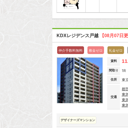
KDXレジデンス戸越
【08月07日
仲介手数料無料
敷金ゼロ
礼金ゼロ
11
賃料
間取り
1R
住所
東
都
東
交通
東
東
デザイナーズマンション