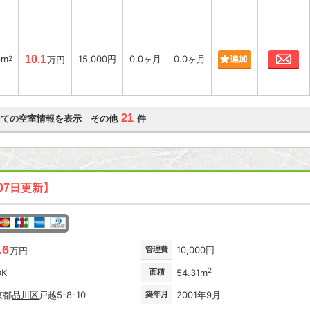
お
6m
10.1
15,000円
0.0ヶ月
0.0ヶ月
2
万円
21
全ての空室情報を表示 その他
件
07日更新】
.6
管理費
10,000円
万円
2
DK
面積
54.31m
京都
品川区
戸越5-8-10
築年月
2001年9月