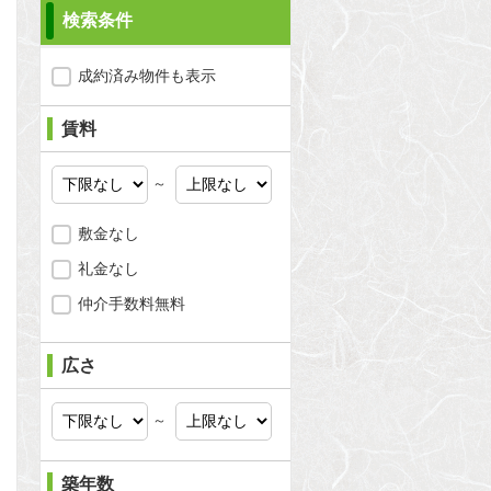
検索条件
成約済み物件も表示
賃料
～
敷金なし
礼金なし
仲介手数料無料
問合わせ
広さ
～
問合わせ
築年数