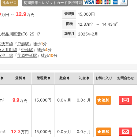
礼金ゼロ
初期費用クレジットカード決済可能
0
12.9
管理費
15,000円
万円 ～
万円
2
2
面積
12.37m
～ 14.43m
京都
品川区
豊町6-25-17
築年月
2025年2月
営浅草線
『
戸越駅
』徒歩
1
分
急大井町線
『
中延駅
』徒歩
4
分
急池上線
『
荏原中延駅
』徒歩
10
分
賃料
管理費
敷金
礼金
お気に入り
お問合わせ
お
5m
9.9
15,000円
0.0ヶ月
0.0ヶ月
2
万円
お
3m
12.3
15,000円
0.0ヶ月
0.0ヶ月
2
万円