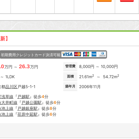
更新】
初期費用クレジットカード決済可能
.0
26.3
管理費
8,000円 ～ 10,000円
万円 ～
万円
2
2
 ～ 1LDK
面積
21.61m
～ 54.72m
京都
品川区
戸越5-1-1
築年月
2006年11月
営浅草線
『
戸越駅
』徒歩
4
分
急大井町線
『
戸越公園駅
』徒歩
6
分
急池上線
『
戸越銀座駅
』徒歩
8
分
急池上線
『
荏原中延駅
』徒歩
6
分