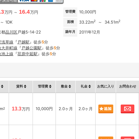
ド決済可能
.3
16.4
管理費
10,000円
万円 ～
万円
2
2
 ～ 1DK
面積
33.22m
～ 34.51m
京都
品川区
戸越5-14-22
築年月
2011年12月
営浅草線
『
戸越駅
』徒歩
5
分
急大井町線
『
戸越公園駅
』徒歩
5
分
急池上線
『
荏原中延駅
』徒歩
5
分
賃料
管理費
敷金
礼金
お気に入り
お問合わせ
お
4m
13.3
10,000円
2.0ヶ月
2.0ヶ月
2
万円
お