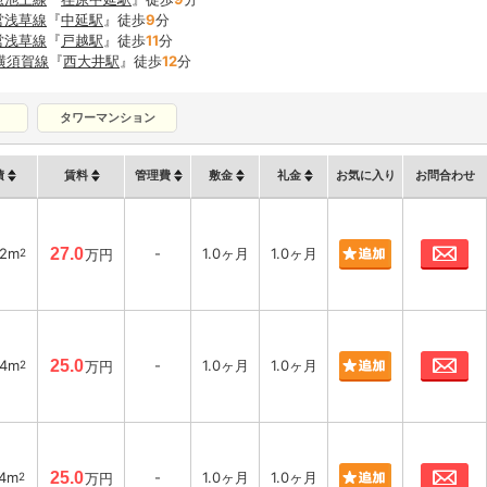
営浅草線
『
中延駅
』徒歩
9
分
営浅草線
『
戸越駅
』徒歩
11
分
R横須賀線
『
西大井駅
』徒歩
12
分
タワーマンション
積
賃料
管理費
敷金
礼金
お気に入り
お問合わせ
お
42m
27.0
-
1.0ヶ月
1.0ヶ月
2
万円
お
84m
25.0
-
1.0ヶ月
1.0ヶ月
2
万円
お
14m
25.0
-
1.0ヶ月
1.0ヶ月
2
万円