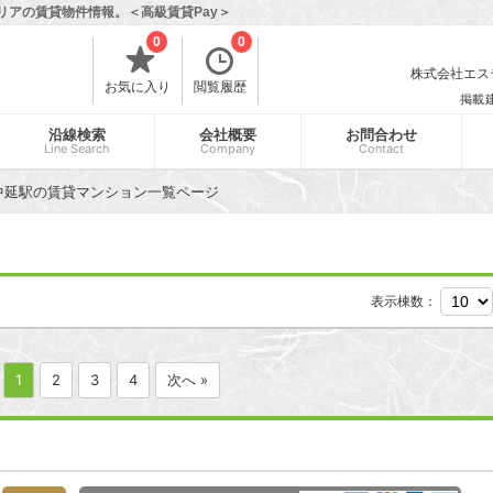
リアの賃貸物件情報。＜高級賃貸Pay＞
0
0
株式会社エスティ
お気に入り
閲覧履歴
掲載
沿線検索
会社概要
お問合わせ
Line Search
Company
Contact
中延駅の賃貸マンション一覧ページ
表示棟数：
1
2
3
4
次へ »