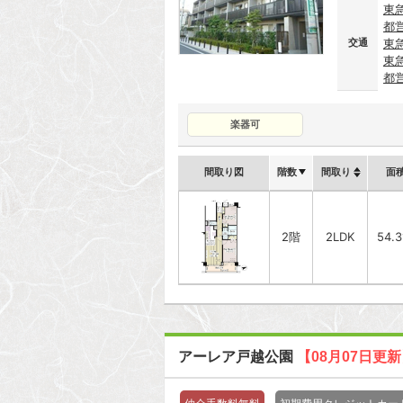
東
都
交通
東
東
都
楽器可
間取り図
階数
間取り
面
2階
2LDK
54.
アーレア戸越公園
【08月07日更