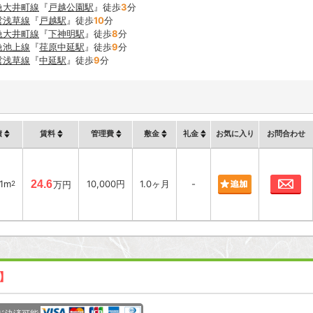
急大井町線
『
戸越公園駅
』徒歩
3
分
営浅草線
『
戸越駅
』徒歩
10
分
急大井町線
『
下神明駅
』徒歩
8
分
急池上線
『
荏原中延駅
』徒歩
9
分
営浅草線
『
中延駅
』徒歩
9
分
積
賃料
管理費
敷金
礼金
お気に入り
お問合わせ
お
31m
24.6
10,000円
1.0ヶ月
-
2
万円
新】