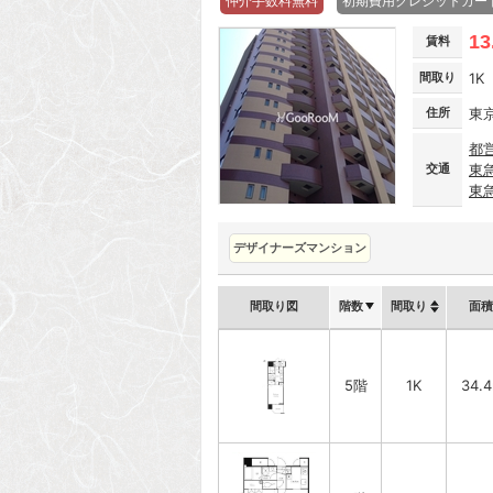
仲介手数料無料
初期費用クレジットカー
13
賃料
間取り
1K
住所
東
都
交通
東
東
デザイナーズマンション
間取り図
階数
間取り
面積
5階
1K
34.