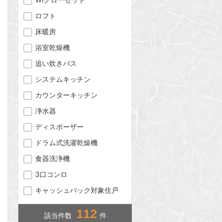
ロフト
床暖房
浴室乾燥機
追い炊きバス
システムキッチン
カウンターキッチン
浄水器
問合わせ
ディスポーザー
ドラム式洗濯乾燥機
食器洗浄機
問合わせ
3口コンロ
キャッシュバック対象住戸
112
問合わせ
該当件数
件