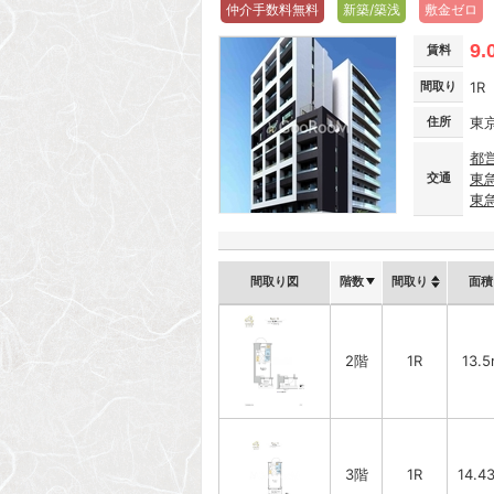
仲介手数料無料
新築/築浅
敷金ゼロ
9.
賃料
間取り
1R
住所
東
都
交通
東
東
間取り図
階数
間取り
面積
2階
1R
13.
3階
1R
14.4