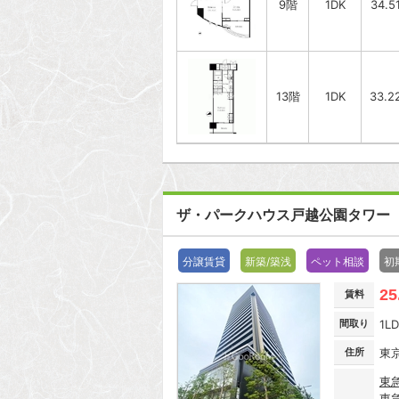
9階
1DK
34.5
13階
1DK
33.2
ザ・パークハウス戸越公園タワー
分譲賃貸
新築/築浅
ペット相談
初
25
賃料
間取り
1L
住所
東
東
東