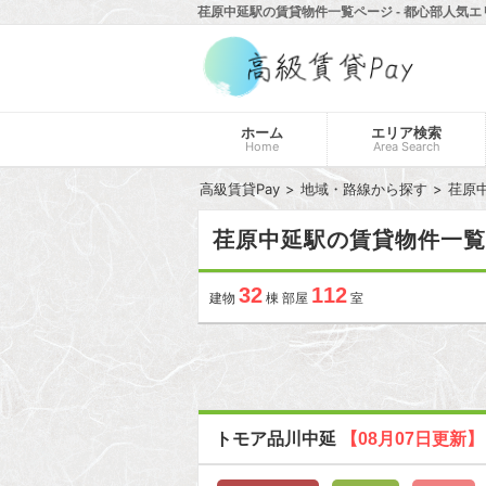
荏原中延駅の賃貸物件一覧ページ - 都心部人気エ
ホーム
エリア検索
Home
Area Search
高級賃貸Pay
地域・路線から探す
荏原
荏原中延駅の賃貸物件一覧
32
112
建物
棟 部屋
室
トモア品川中延
【08月07日更新】