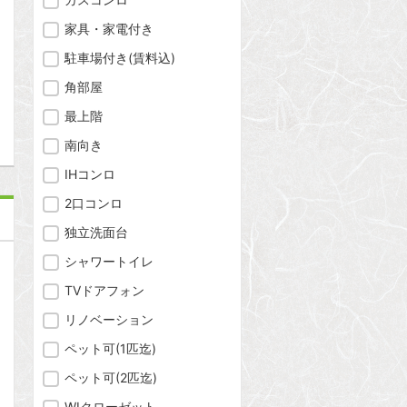
家具・家電付き
駐車場付き(賃料込)
角部屋
問合わせ
最上階
南向き
IHコンロ
2口コンロ
独立洗面台
シャワートイレ
TVドアフォン
リノベーション
ペット可(1匹迄)
ペット可(2匹迄)
WIクローゼット