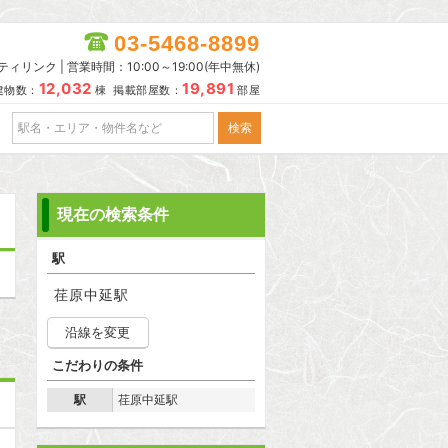
03-5468-8899
リンク | 営業時間：10:00～19:00(年中無休)
12,032
19,891
建物数：
棟 掲載部屋数：
部屋
現在の検索条件
駅
荏原中延駅
沿線を変更
こだわりの条件
駅
荏原中延駅