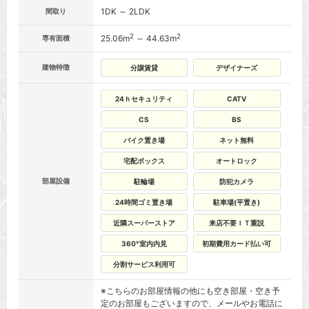
1DK ～ 2LDK
間取り
2
2
25.06m
～ 44.63m
専有面積
建物特徴
分譲賃貸
デザイナーズ
24ｈセキュリティ
CATV
CS
BS
バイク置き場
ネット無料
宅配ボックス
オートロック
部屋設備
駐輪場
防犯カメラ
24時間ゴミ置き場
駐車場(平置き)
近隣スーパーストア
来店不要ＩＴ重説
360°室内内見
初期費用カード払い可
分割サービス利用可
※こちらのお部屋情報の他にも空き部屋・空き予
定のお部屋もございますので、メールやお電話に