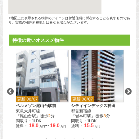
※地図上に表示される物件のアイコンは付近住所に所在することを表すものであ
り、実際の物件所在地とは異なる場合がございます。
特徴の近いオススメ物件
更新 08/07
更新 08/07
更新 0
ベルメゾン尾山台駅前
シティインデックス神田
オーベ
東急大井町線
都営新宿線
JR山
歩
7
分
『尾山台駅』徒歩
2
分
『岩本町駅』徒歩
3
分
『日暮
間取り：1LDK
間取り：1LDK
間取り
.0
18.0
19.0
15.5
賃料：
〜
賃料：
賃料：
万円
万円
万円
万円