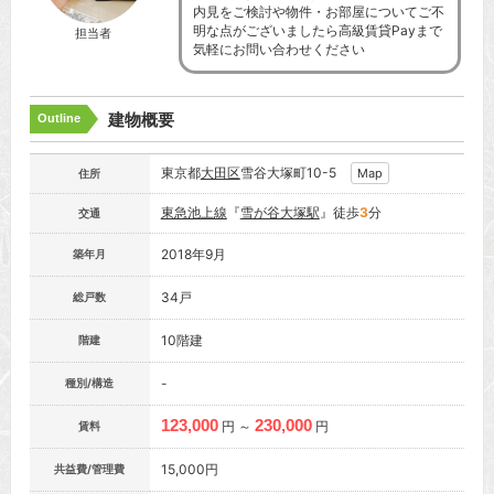
内見をご検討や物件・お部屋についてご不
明な点がございましたら高級賃貸Payまで
担当者
気軽にお問い合わせください
建物概要
Outline
東京都
大田区
雪谷大塚町10-5
Map
住所
東急池上線
『
雪が谷大塚駅
』徒歩
3
分
交通
2018年9月
築年月
34戸
総戸数
10階建
階建
-
種別/構造
123,000
230,000
円 ～
円
賃料
15,000円
共益費/管理費