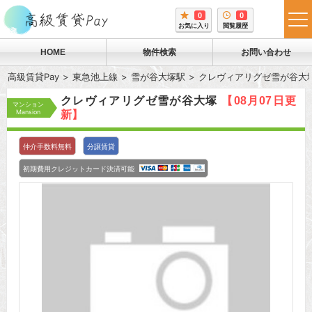
0
0
tog
お気に入り
閲覧履歴
me
HOME
物件検索
お問い合わせ
高級賃貸Pay
東急池上線
雪が谷大塚駅
クレヴィアリグゼ雪が谷大
クレヴィアリグゼ雪が谷大塚
【08月07日更
マンション
Mansion
新】
仲介手数料無料
分譲賃貸
初期費用クレジットカード決済可能