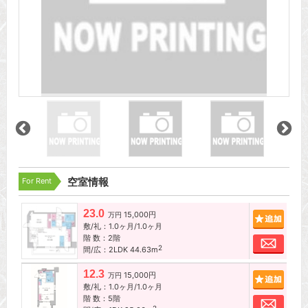
For Rent
空室情報
23.0
15,000円
追加
万円
敷/礼：1.0ヶ月/1.0ヶ月
階 数：2階
お問
2
間/広：2LDK 44.63m
12.3
15,000円
追加
万円
敷/礼：1.0ヶ月/1.0ヶ月
階 数：5階
お問