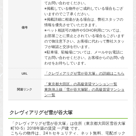
てお問い合わせください。
※掲載している物件がご成約している場合もござ
いますのでご了承ください。
※掲載詳細に相違がある場合は、弊社スタッフの
情報を優先させていただきます。
備考
※ペット相談可の物件やSOHO利用については、
お部屋ごとに禁止とされている場合もございます
ので御注意下さい。お客様に代わって弊社スタッ
フが確認と交渉を行います。
※駐車場、駐輪場については、メールやお電話に
てお問い合わせください。お客様からのお問い合
わせをお待ちしています。
「クレヴィアリグゼ雪が谷大塚」の詳細はこちら
URL
「東京都大田区」の高級賃貸マンション一覧
東急池上線「雪が谷大塚駅」の高級賃貸マンショ
関連リンク
ン一覧
クレヴィアリグゼ雪が谷大塚
「クレヴィアリグゼ雪が谷大塚」は住所（東京都大田区雪谷大塚
町10-5）2018年築の賃貸 一戸建 です。
こちらの物件は、24ｈセキュリティ、ネット無料、宅配ボック