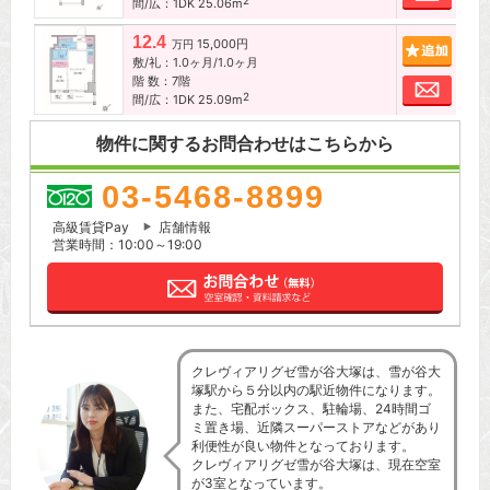
2
間/広：1DK 25.06m
12.4
15,000円
追加
万円
敷/礼：1.0ヶ月/1.0ヶ月
階 数：7階
お問
2
間/広：1DK 25.09m
物件に関するお問合わせはこちらから
03-5468-8899
高級賃貸Pay
店舗情報
営業時間：10:00～19:00
クレヴィアリグゼ雪が谷大塚は、雪が谷大
塚駅から５分以内の駅近物件になります。
また、宅配ボックス、駐輪場、24時間ゴ
ミ置き場、近隣スーパーストアなどがあり
利便性が良い物件となっております。
クレヴィアリグゼ雪が谷大塚は、現在空室
が3室となっています。