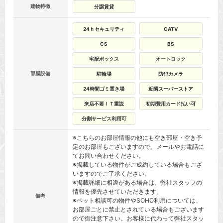
建物特徴
分譲賃貸
24ｈセキュリティ
CATV
CS
BS
宅配ボックス
オートロック
部屋設備
駐輪場
防犯カメラ
24時間ゴミ置き場
近隣スーパーストア
来店不要ＩＴ重説
初期費用カード払い可
分割サービス利用可
※こちらのお部屋情報の他にも空き部屋・空き予
定のお部屋もございますので、メールやお電話に
てお問い合わせください。
※掲載している物件がご成約している場合もござ
いますのでご了承ください。
※掲載詳細に相違がある場合は、弊社スタッフの
情報を優先させていただきます。
備考
※ペット相談可の物件やSOHO利用については、
お部屋ごとに禁止とされている場合もございます
ので御注意下さい。お客様に代わって弊社スタッ