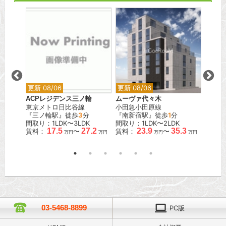
更新 08/06
更新 08/06
更新 0
ACPレジデンス三ノ輪
ムーヴァ代々木
デュオ
東京メトロ日比谷線
小田急小田原線
ト
『三ノ輪駅』徒歩
3
分
『南新宿駅』徒歩
1
分
JR京
.5
間取り：1LDK〜3LDK
間取り：1LDK〜2LDK
『大森
万円
17.5
27.2
23.9
35.3
賃料：
〜
賃料：
〜
間取り：
万円
万円
万円
万円
賃料：
03-5468-8899
PC版