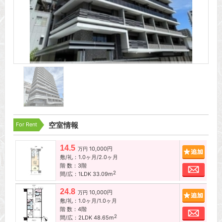
For Rent
空室情報
14.5
10,000円
追加
万円
敷/礼：1.0ヶ月/2.0ヶ月
階 数：3階
お問
2
間/広：1LDK 33.09m
24.8
10,000円
追加
万円
敷/礼：1.0ヶ月/1.0ヶ月
階 数：4階
お問
2
間/広：2LDK 48.65m