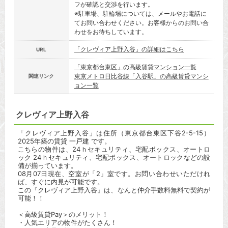
フが確認と交渉を行います。
※駐車場、駐輪場については、メールやお電話に
てお問い合わせください。お客様からのお問い合
わせをお待ちしています。
「クレヴィア上野入谷」の詳細はこちら
URL
「東京都台東区」の高級賃貸マンション一覧
東京メトロ日比谷線「入谷駅」の高級賃貸マンシ
関連リンク
ョン一覧
クレヴィア上野入谷
「クレヴィア上野入谷」は住所（東京都台東区下谷2-5-15）
2025年築の賃貸 一戸建 です。
こちらの物件は、24ｈセキュリティ、宅配ボックス、オートロ
ック 24ｈセキュリティ、宅配ボックス、オートロックなどの設
備が揃っています。
08月07日現在、空室が「2」室です。お問い合わせいただけれ
ば、すぐに内見が可能です。
この『クレヴィア上野入谷』は、なんと仲介手数料無料で契約が
可能！！
＜高級賃貸Pay＞のメリット！
・人気エリアの物件がたくさん！