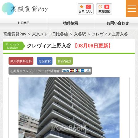
0
0
tog
お気に入り
閲覧履歴
me
HOME
物件検索
お問い合わせ
高級賃貸Pay
東京メトロ日比谷線
入谷駅
クレヴィア上野入谷
マンション
クレヴィア上野入谷
【08月06日更新】
Mansion
仲介手数料無料
分譲賃貸
新築/築浅
初期費用クレジットカード決済可能