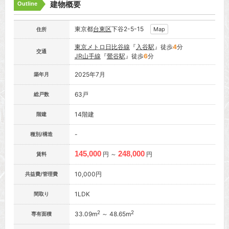
建物概要
Outline
東京都
台東区
下谷2-5-15
Map
住所
東京メトロ日比谷線
『
入谷駅
』徒歩
4
分
交通
JR山手線
『
鶯谷駅
』徒歩
6
分
2025年7月
築年月
63戸
総戸数
14階建
階建
-
種別/構造
145,000
248,000
円 ～
円
賃料
10,000円
共益費/管理費
1LDK
間取り
2
2
33.09m
～ 48.65m
専有面積