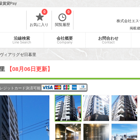
級賃貸Pay
0
0
株式会社エスティ
お気に入り
閲覧履歴
掲載
沿線検索
会社概要
お問合わせ
Line Search
Company
Contact
ヴィアリグゼ日暮里
暮里
【08月06日更新】
レジットカード決済可能