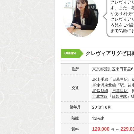
クレヴィア
す。また、
があり利便
クレヴィア
内見をご検
まで気軽に
クレヴィアリグゼ日
Outline
東京都
荒川区
東日暮里6-
住所
JR山手線
『
日暮里駅
』
JR京浜東北線
『
駅
』徒
交通
JR常磐線
『
日暮里駅
』
京成本線
『
日暮里駅
』
築年月
2018年8月
階建
13階建
129,000
229,0
賃料
円 ～