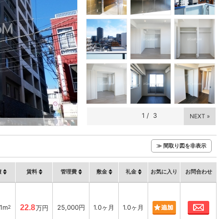
1
/
3
NEXT »
≫ 間取り図を非表示
積
賃料
管理費
敷金
礼金
お気に入り
お問合わせ
お
01m
22.8
25,000円
1.0ヶ月
1.0ヶ月
2
万円