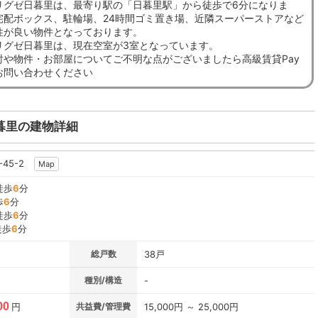
リグゼ日暮里は、最寄り駅の「日暮里駅」から徒歩で6分になりま
宅配ボックス、駐輪場、24時間ゴミ置き場、近隣スーパーストアなど
性が良い物件となっております。
リグゼ日暮里は、現在空室が3室となっています。
討や物件・お部屋についてご不明な点がございましたら高級賃貸Pay
お問い合わせください
暮里の建物詳細
45-2
Map
徒歩
6
分
歩
6
分
徒歩
6
分
徒歩
6
分
総戸数
38戸
種別/構造
-
00
円
共益費/管理費
15,000円 ～ 25,000円