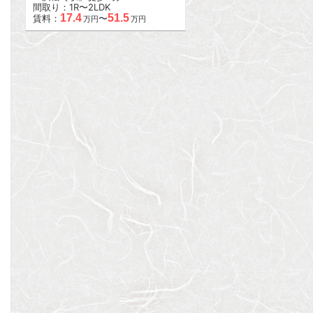
間取り：1R〜2LDK
17.4
51.5
賃料：
〜
万円
万円