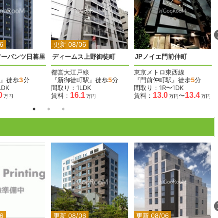
2
2
2
2
6
更新 08/06
アーバンツ日暮里
ディームス上野御徒町
JPノイエ門前仲町
都営大江戸線
東京メトロ東西線
』徒歩
3
分
『新御徒町駅』徒歩
5
分
『門前仲町駅』徒歩
5
分
DK
間取り：1LDK
間取り：1R〜1DK
0
16.1
13.0
13.4
賃料：
賃料：
〜
万円
万円
万円
万円
2
2
2
2
2
6
更新 08/06
更新 08/06