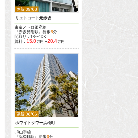
更新 08/06
リエトコート元赤坂
東京メトロ銀座線
『赤坂見附駅』徒歩
5
分
間取り：1R〜1DK
15.0
20.4
賃料：
〜
万円
万円
2
2
更新 08/06
ホワイトタワー浜松町
JR山手線
『浜松町駅』徒歩
3
分