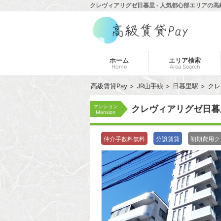
クレヴィアリグゼ日暮里 - 人気都心部エリアの高
ホーム
エリア検索
Home
Area Search
高級賃貸Pay
JR山手線
日暮里駅
クレ
マンション
クレヴィアリグゼ日
Mansion
仲介手数料無料
分譲賃貸
初期費用ク