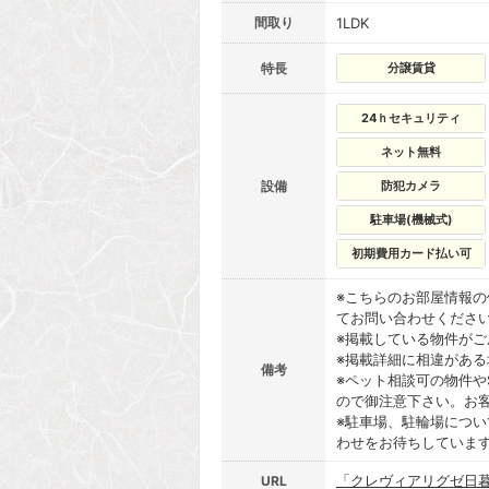
間取り
1LDK
特長
分譲賃貸
24ｈセキュリティ
ネット無料
設備
防犯カメラ
駐車場(機械式)
初期費用カード払い可
※こちらのお部屋情報
てお問い合わせくださ
※掲載している物件が
※掲載詳細に相違があ
備考
※ペット相談可の物件や
ので御注意下さい。お
※駐車場、駐輪場につ
わせをお待ちしていま
「クレヴィアリグゼ日
URL