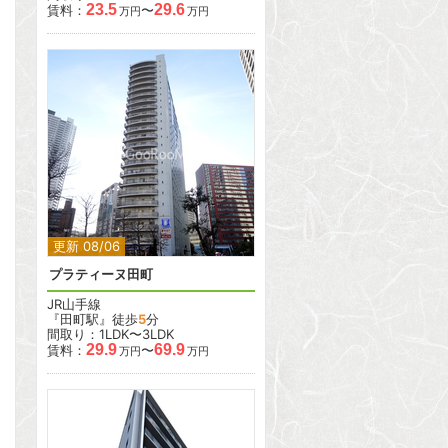
23.5
29.6
賃料：
〜
万円
万円
2
2
更新 08/06
プラティーヌ田町
JR山手線
『田町駅』徒歩
5
分
間取り：1LDK〜3LDK
29.9
69.9
賃料：
〜
万円
万円