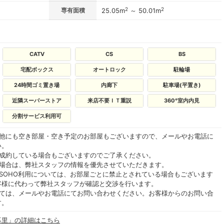
2
2
専有面積
25.05m
～ 50.01m
CATV
CS
BS
宅配ボックス
オートロック
駐輪場
24時間ゴミ置き場
内廊下
駐車場(平置き)
近隣スーパーストア
来店不要ＩＴ重説
360°室内内見
分割サービス利用可
の他にも空き部屋・空き予定のお部屋もございますので、メールやお電話に
い。
ご成約している場合もございますのでご了承ください。
る場合は、弊社スタッフの情報を優先させていただきます。
SOHO利用については、お部屋ごとに禁止とされている場合もございます
客様に代わって弊社スタッフが確認と交渉を行います。
いては、メールやお電話にてお問い合わせください。お客様からのお問い合
す。
暮里」の詳細はこちら