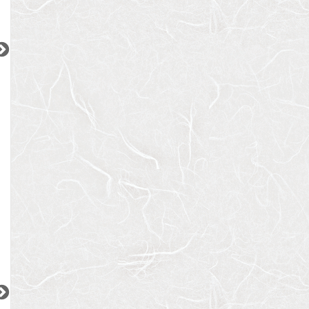
2
2
2
更新 08/06
更新 08/06
更新 08/06
SAKURAレジデンス
スタールト元代々木
ガーラ・リバーサ
東京メトロ東西線
小田急小田原線
東急目黒線
『南砂町駅』徒歩
15
分
『代々木八幡駅』徒歩
3
分
『不動前駅』徒歩
間取り：1LDK
間取り：1R
間取り：1K
13.9
14.9
13.0
13.1
11.9
賃料：
〜
賃料：
〜
賃料：
万円
万円
万円
万円
万円
2
2
2
更新 08/06
更新 08/06
更新 08/06