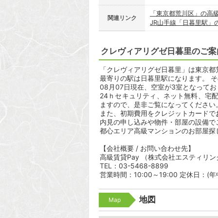
「東京都荒川区」の高
関連リンク
JR山手線「日暮里駅」
クレヴィアリグゼ日暮里のご案
「クレヴィアリグゼ日暮里」は東京都荒川
最寄りの駅は日暮里駅になります。 そ
08月07日現在、空室が3室となって
24ｈセキュリティ、ネット無料、宅
ますので、是非ご覧になってください
また、初期費用をクレジットカードで
内見の申し込みや物件・部屋の設備で
都心エリア高級マンションのお部屋探
【会社概要 / お問い合わせ先】
高級賃貸Pay （株式会社エスティリン
TEL：03-5468-8899
営業時間：10:00～19:00 定休日：(
地図
Map