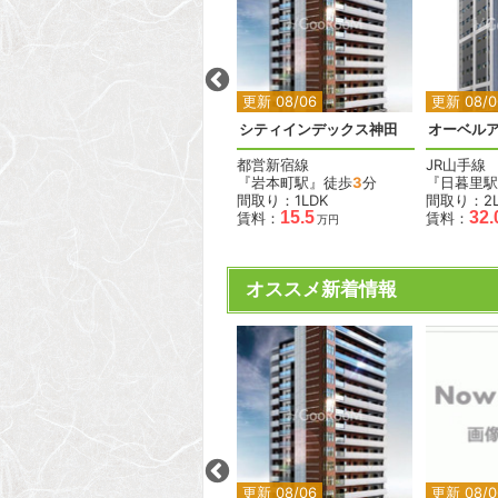
2
2
2
更新 08/06
更新 08/06
更新 08/0
アッパーフィールドウッド
シティインデックス神田
オーベル
東京メトロ有楽町線
都営新宿線
JR山手線
歩
7
分
『江戸川橋駅』徒歩
4
分
『岩本町駅』徒歩
3
分
『日暮里駅
間取り：1K
間取り：1LDK
間取り：2L
.0
13.1
15.5
32.
賃料：
賃料：
賃料：
万円
万円
万円
オススメ新着情報
2
2
2
2
更新 08/06
更新 08/06
更新 08/0