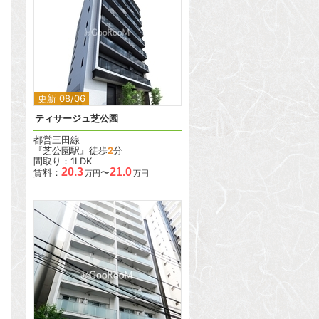
2
更新 08/06
ティサージュ芝公園
都営三田線
『芝公園駅』徒歩
2
分
間取り：1LDK
20.3
21.0
賃料：
〜
万円
万円
2
2