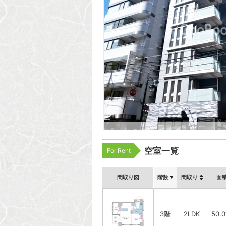
空室一覧
For Rent
間取り図
階数
間取り
面
3階
2LDK
50.