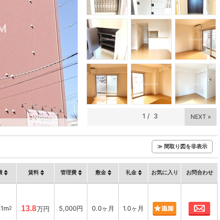
1
/
3
NEXT »
≫ 間取り図を非表示
積
賃料
管理費
敷金
礼金
お気に入り
お問合わせ
お
41m
13.8
5,000円
0.0ヶ月
1.0ヶ月
2
万円