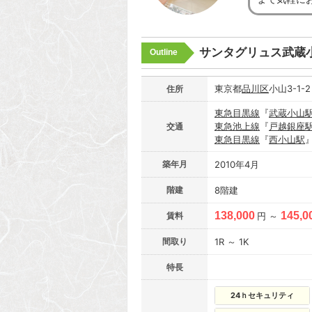
サンタグリュス武蔵
Outline
東京都
品川区
小山3-1-
住所
東急目黒線
『
武蔵小山
東急池上線
『
戸越銀座
交通
東急目黒線
『
西小山駅
築年月
2010年4月
階建
8階建
138,000
145,0
賃料
円 ～
間取り
1R ～ 1K
特長
24ｈセキュリティ