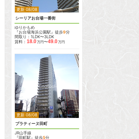
更新 08/08
シーリアお台場一番街
ゆりかもめ
『お台場海浜公園駅』徒歩
9
分
間取り：1LDK〜3LDK
18.0
49.0
賃料：
〜
万円
万円
2
2
更新 08/08
プラティーヌ田町
JR山手線
『田町駅』徒歩
5
分