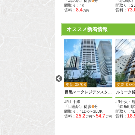
『下丸子駅』徒歩
10
分
『馬込駅』徒歩
5
分
『赤坂駅』
間取り：1LDK
間取り：1K
間取り：2L
15.0
8.4
73.
賃料：
賃料：
賃料：
万円
万円
オススメ新着情報
2
2
2
2
2
更新 08/08
更新 08/08
更新 08/0
ベルメゾン尾山台駅前
目黒マークレジデンスタワー
ルミーク
東急大井町線
JR山手線
JR中央・
『尾山台駅』徒歩
2
分
『目黒駅』徒歩
8
分
『錦糸町駅
間取り：1LDK
間取り：1LDK〜3LDK
間取り：1L
.6
18.0
19.0
25.2
54.7
18.
賃料：
〜
賃料：
〜
賃料：
万円
万円
万円
万円
万円