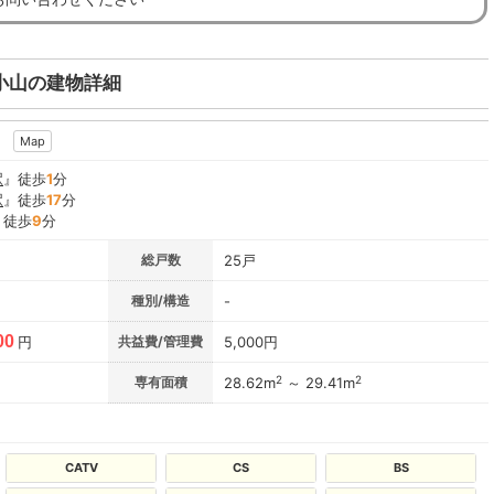
小山の建物詳細
2
Map
駅
』徒歩
1
分
駅
』徒歩
17
分
』徒歩
9
分
総戸数
25戸
種別/構造
-
00
円
共益費/管理費
5,000円
2
2
専有面積
28.62m
～ 29.41m
CATV
CS
BS