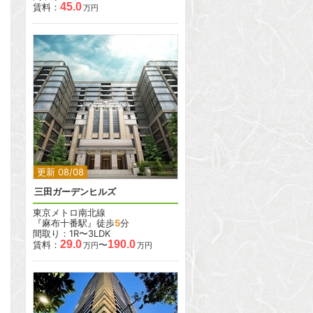
45.0
賃料：
万円
2
2
更新 08/08
三田ガーデンヒルズ
東京メトロ南北線
『麻布十番駅』徒歩
5
分
間取り：1R〜3LDK
29.0
190.0
賃料：
〜
万円
万円