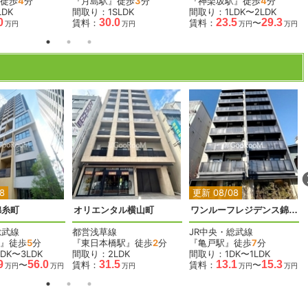
徒歩
4
分
『月島駅』徒歩
3
分
『神楽坂駅』徒歩
4
分
DK
間取り：1SLDK
間取り：1LDK〜2LDK
0
30.0
23.5
29.3
賃料：
賃料：
〜
万円
万円
万円
万円
2
2
2
2
2
8
更新 08/08
錦糸町
オリエンタル横山町
ワンルーフレジデンス錦糸町
総武線
都営浅草線
JR中央・総武線
』徒歩
5
分
『東日本橋駅』徒歩
2
分
『亀戸駅』徒歩
7
分
DK〜3LDK
間取り：2LDK
間取り：1DK〜1LDK
9
56.0
31.5
13.1
15.3
〜
賃料：
賃料：
〜
万円
万円
万円
万円
万円