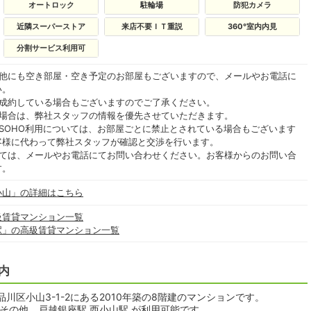
オートロック
駐輪場
防犯カメラ
近隣スーパーストア
来店不要ＩＴ重説
360°室内内見
分割サービス利用可
の他にも空き部屋・空き予定のお部屋もございますので、メールやお電話に
い。
ご成約している場合もございますのでご了承ください。
る場合は、弊社スタッフの情報を優先させていただきます。
SOHO利用については、お部屋ごとに禁止とされている場合もございます
客様に代わって弊社スタッフが確認と交渉を行います。
いては、メールやお電話にてお問い合わせください。お客様からのお問い合
す。
小山」の詳細はこちら
級賃貸マンション一覧
駅」の高級賃貸マンション一覧
内
区小山3-1-2にある2010年築の8階建のマンションです。
その他、戸越銀座駅 西小山駅 が利用可能です。