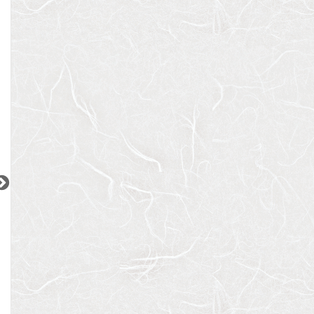
『武蔵小杉駅』徒歩
8
分
『武蔵小山駅』徒歩
6
分
『大井町駅』徒歩
1
間取り：1K
間取り：1LDK
間取り：2LDK
9.4
12.9
14.8
27.8
賃料：
〜
賃料：
賃料：
万円
万円
万円
万円
2
2
2
2
2
更新 08/08
更新 08/08
更新 08/08
ワンルーフレジデンス中野
パークアクシス五反田スカイタワー
ブランズ巣鴨三丁
都営大江戸線
JR山手線
JR山手線
『東中野駅』徒歩
11
分
『五反田駅』徒歩
12
分
『巣鴨駅』徒歩
5
間取り：1LDK〜2LDK
間取り：1LDK〜2LDK
間取り：1LDK
18.4
32.3
17.6
52.5
22.0
賃料：
〜
賃料：
〜
賃料：
〜
万円
万円
万円
万円
万円