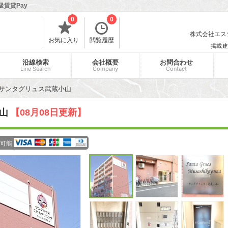
級賃貸Pay
0
0
株式会社エスティ
お気に入り
閲覧履歴
掲載建
沿線検索
会社概要
お問合わせ
Line Search
Company
Contact
サンタグリュス武蔵小山
小山
【08月08日更新】
可能