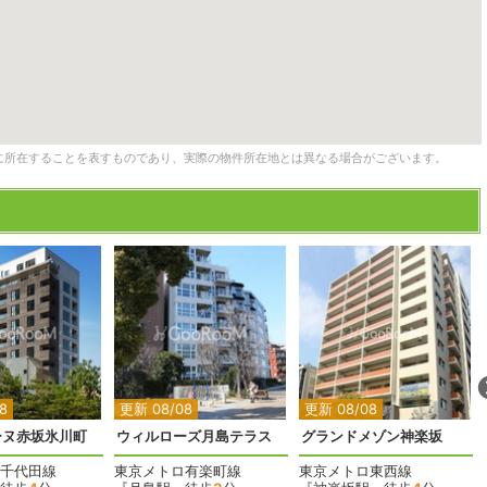
に所在することを表すものであり、実際の物件所在地とは異なる場合がございます。
2
2
2
2
8
更新 08/08
更新 08/08
ーヌ赤坂氷川町
ウィルローズ月島テラス
グランドメゾン神楽坂
千代田線
東京メトロ有楽町線
東京メトロ東西線