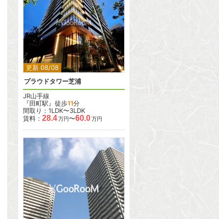
2
2
更新 08/08
プラウドタワー芝浦
JR山手線
『田町駅』徒歩
11
分
間取り：1LDK〜3LDK
28.4
60.0
賃料：
〜
万円
万円
2
2