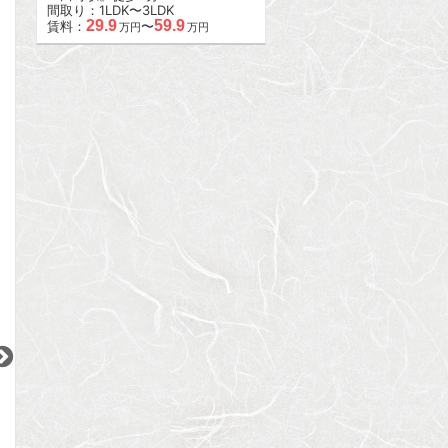
間取り：1LDK〜3LDK
29.9
59.9
賃料：
〜
万円
万円
2
2
2
2
更新 08/08
更新 08/08
更新 08/08
カスタリア武蔵小杉
レジデンシャルスター武蔵小山
シティハウス南品
東急東横線
東急目黒線
JR京浜東北線