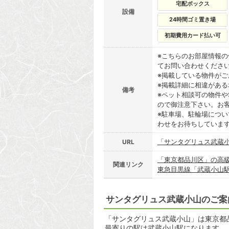
宅配ボックス
設備
24時間ゴミ置き場
初期費用カード払い可
※こちらのお部屋情報
てお問い合わせくださ
※掲載している物件が
※掲載詳細に相違があ
備考
※ペット相談可の物件や
ので御注意下さい。お
※駐車場、駐輪場につ
わせをお待ちしていま
「サンタグリュス武蔵
URL
「東京都品川区」の高
関連リンク
東急目黒線「武蔵小山
サンタグリュス武蔵小山のご案
「サンタグリュス武蔵小山」は東京都品川
最寄りの駅は武蔵小山駅になります。 