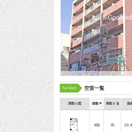
空室一覧
For Rent
間取り図
階数
間取り
面
4階
1R
29.