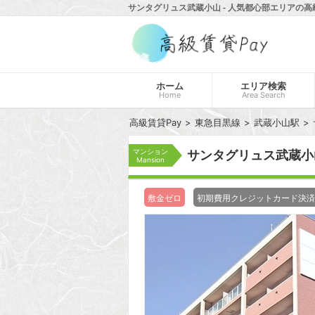
サンタグリュス武蔵小山 - 人気都心部エリアの高
ホーム
エリア検索
Home
Area Search
高級賃貸Pay
東急目黒線
武蔵小山駅
マンション
サンタグリュス武蔵
Mansion
敷金ゼロ
初期費用クレジットカード決済