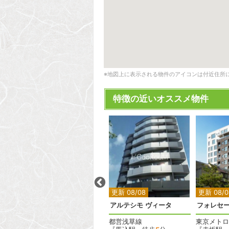
※地図上に表示される物件のアイコンは付近住所
特徴の近いオススメ物件
2
2
更新 08/08
更新 08/08
更新 08/0
クレイシア下丸子
アルテシモ ヴィータ
フォレセ
東急多摩川線
都営浅草線
東京メトロ