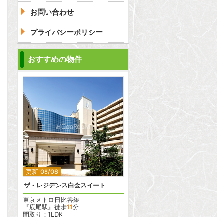
お問い合わせ
プライバシーポリシー
問合わせ
おすすめの物件
2
更新 08/08
ザ・レジデンス白金スイート
東京メトロ日比谷線
『広尾駅』徒歩
11
分
間取り：1LDK