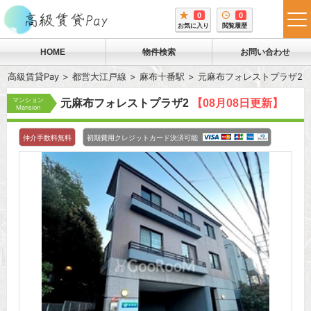
0
0
tog
お気に入り
閲覧履歴
me
HOME
物件検索
お問い合わせ
高級賃貸Pay
都営大江戸線
麻布十番駅
元麻布フォレストプラザ2
マンション
元麻布フォレストプラザ2
【08月08日更新】
Mansion
仲介手数料無料
初期費用クレジットカード決済可能