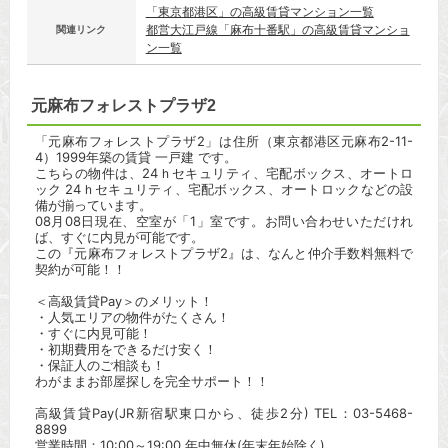
「東京都港区」の高級賃貸マンション一覧
都営大江戸線「麻布十番駅」の高級賃貸マンショ
関連リンク
ン一覧
元麻布フォレストプラザ2
「元麻布フォレストプラザ2」は住所（東京都港区元麻布2-11-
4）1999年築の賃貸 一戸建 です。
こちらの物件は、24ｈセキュリティ、宅配ボックス、オートロ
ック 24ｈセキュリティ、宅配ボックス、オートロックなどの設
備が揃っています。
08月08日現在、空室が「1」室です。お問い合わせいただけれ
ば、すぐに内見が可能です。
この『元麻布フォレストプラザ2』は、なんと仲介手数料無料で
契約が可能！！
＜高級賃貸Pay＞のメリット！
・人気エリアの物件がたくさん！
・すぐに内見可能！
・初期費用をできるだけ安く！
・保証人のご相談も！
わがままお部屋探しを完全サポート！！
高級賃貸Pay(JR新宿駅東口から、徒歩2分) TEL：03-5468-
8899
営業時間：10:00～19:00 年中無休(年末年始除く)