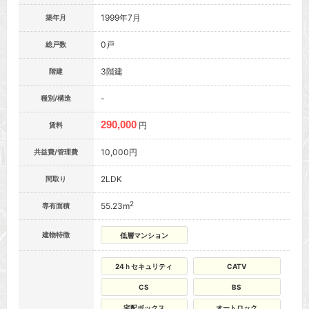
1999年7月
築年月
0戸
総戸数
3階建
階建
-
種別/構造
290,000
円
賃料
10,000円
共益費/管理費
2LDK
間取り
2
55.23m
専有面積
建物特徴
低層マンション
24ｈセキュリティ
CATV
CS
BS
宅配ボックス
オートロック