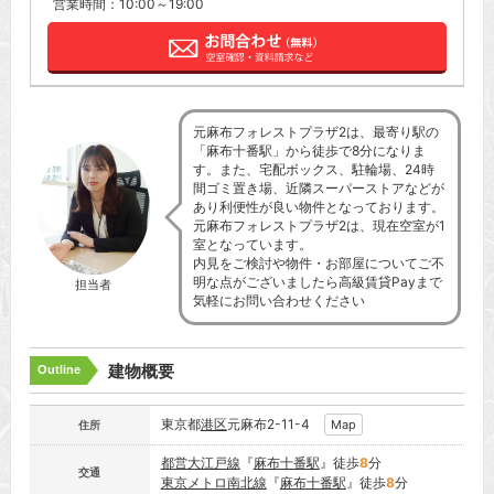
営業時間：10:00～19:00
元麻布フォレストプラザ2は、最寄り駅の
「麻布十番駅」から徒歩で8分になりま
す。また、宅配ボックス、駐輪場、24時
間ゴミ置き場、近隣スーパーストアなどが
あり利便性が良い物件となっております。
元麻布フォレストプラザ2は、現在空室が1
室となっています。
内見をご検討や物件・お部屋についてご不
明な点がございましたら高級賃貸Payまで
担当者
気軽にお問い合わせください
建物概要
Outline
東京都
港区
元麻布2-11-4
Map
住所
都営大江戸線
『
麻布十番駅
』徒歩
8
分
交通
東京メトロ南北線
『
麻布十番駅
』徒歩
8
分