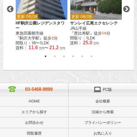
更新 08/08
更新 08/08
更新 0
HF駒沢公園レジデンスタワ
サンレイ広尾エクセレンテ
藤和シ
ー
JR山手線
JR山
分
東急田園都市線
『恵比寿駅』徒歩
14
分
『田町
『駒沢大学駅』徒歩
2
分
間取り：1LDK
間取り
25.0
間取り：1R〜1LDK
賃料：
賃料：
万円
11.6
21.2
賃料：
〜
万円
万円
03-5468-8899
PC版
HOME
会社概要
エリアから探す
沿線から検索
お問合わせ
プライバシーポリシー
閲覧履歴
お気に入り