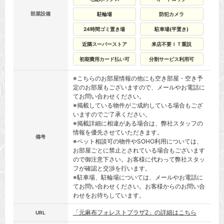
部屋設備
駐輪場
防犯カメラ
24時間ゴミ置き場
駐車場(平置き)
近隣スーパーストア
来店不要ＩＴ重説
初期費用カード払い可
分割サービス利用可
※こちらのお部屋情報の他にも空き部屋・空き予
定のお部屋もございますので、メールやお電話に
てお問い合わせください。
※掲載している物件がご成約している場合もござ
いますのでご了承ください。
※掲載詳細に相違がある場合は、弊社スタッフの
情報を優先させていただきます。
備考
※ペット相談可の物件やSOHO利用については、
お部屋ごとに禁止とされている場合もございます
ので御注意下さい。お客様に代わって弊社スタッ
フが確認と交渉を行います。
※駐車場、駐輪場については、メールやお電話に
てお問い合わせください。お客様からのお問い合
わせをお待ちしています。
「元麻布フォレストプラザ2」の詳細はこちら
URL