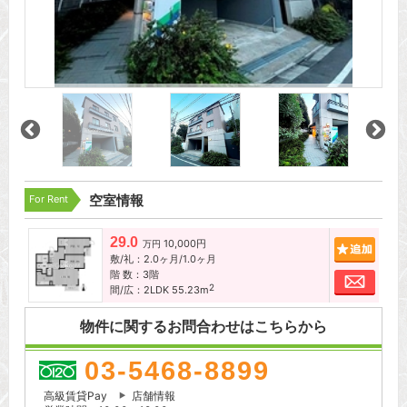
For Rent
空室情報
29.0
10,000円
追加
万円
敷/礼：2.0ヶ月/1.0ヶ月
階 数：3階
お問
2
間/広：2LDK 55.23m
物件に関するお問合わせはこちらから
03-5468-8899
高級賃貸Pay
店舗情報