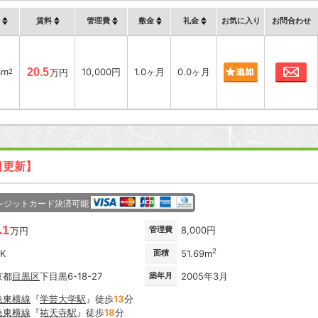
賃料
管理費
敷金
礼金
お気に入り
お問合わせ
お
4m
20.5
10,000円
1.0ヶ月
0.0ヶ月
2
万円
日更新】
レジットカード決済可能
.1
管理費
8,000円
万円
2
DK
面積
51.69m
京都
目黒区
下目黒6-18-27
築年月
2005年3月
急東横線
『
学芸大学駅
』徒歩
13
分
急東横線
『
祐天寺駅
』徒歩
18
分