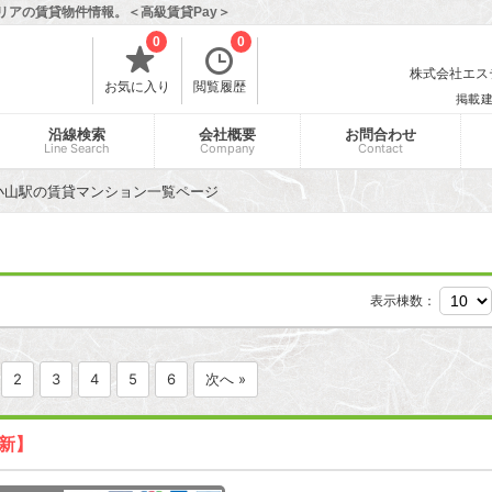
リアの賃貸物件情報。＜高級賃貸Pay＞
0
0
株式会社エスティ
お気に入り
閲覧履歴
掲載
沿線検索
会社概要
お問合わせ
Line Search
Company
Contact
小山駅の賃貸マンション一覧ページ
表示棟数：
2
3
4
5
6
次へ »
更新】