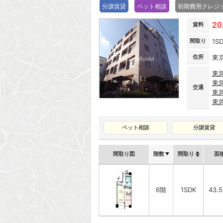
分譲賃貸
ペット相談
初期費用クレジ
20
賃料
間取り
1S
住所
東
東
東
交通
東
東
ペット相談
分譲賃貸
間取り図
階数
間取り
面
6階
1SDK
43.