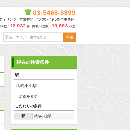
03-5468-8899
リンク | 営業時間：10:00～19:00(年中無休)
12,032
19,693
建物数：
棟 掲載部屋数：
部屋
現在の検索条件
駅
武蔵小山駅
沿線を変更
こだわりの条件
駅
武蔵小山駅