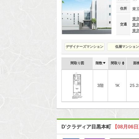
住所
東
東
交通
東
東
デザイナーズマンション
低層マンション
間取り図
階数
間取り
面
3階
1K
25.
D’クラディア目黒本町
【08月06