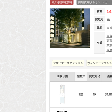
仲介手数料無料
初期費用クレジットカー
14
賃料
間取り
1R
住所
東
東
東
交通
東
東
デザイナーズマンション
ヴィンテージマンシ
間取り図
階数
間取り
面
1階
1R
31.