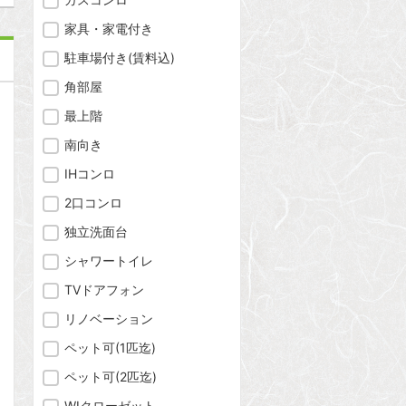
家具・家電付き
駐車場付き(賃料込)
角部屋
最上階
南向き
IHコンロ
2口コンロ
独立洗面台
シャワートイレ
TVドアフォン
リノベーション
ペット可(1匹迄)
ペット可(2匹迄)
WIクローゼット