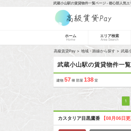
武蔵小山駅の賃貸物件一覧ページ - 都心部人気エ
ホーム
エリア検索
Home
Area Search
高級賃貸Pay
地域・路線から探す
武蔵
武蔵小山駅の賃貸物件一覧
57
138
建物
棟 部屋
室
1
カスタリア目黒鷹番
【08月06日