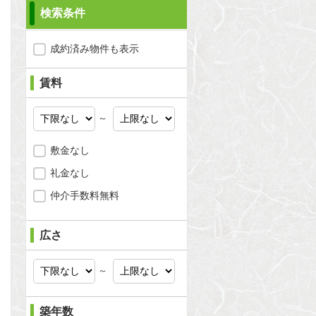
検索条件
成約済み物件も表示
賃料
～
敷金なし
礼金なし
仲介手数料無料
広さ
問合わせ
～
築年数