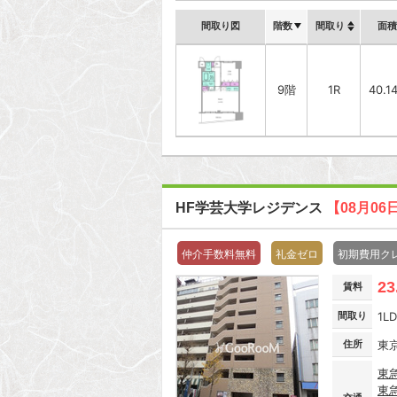
間取り図
階数
間取り
面積
9階
1R
40.1
HF学芸大学レジデンス
【08月06
仲介手数料無料
礼金ゼロ
初期費用ク
23
賃料
間取り
1L
住所
東
東
東