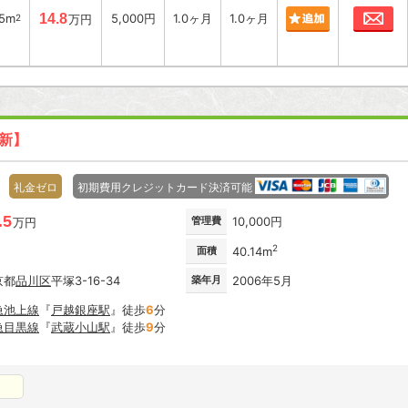
お
25m
14.8
5,000円
1.0ヶ月
1.0ヶ月
2
万円
更新】
礼金ゼロ
初期費用クレジットカード決済可能
.5
管理費
10,000円
万円
2
面積
40.14m
京都
品川区
平塚3-16-34
築年月
2006年5月
急池上線
『
戸越銀座駅
』徒歩
6
分
急目黒線
『
武蔵小山駅
』徒歩
9
分