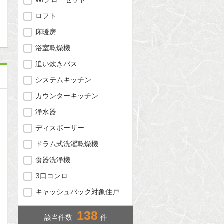
問合わせ
ロフト
床暖房
浴室乾燥機
追い炊きバス
システムキッチン
カウンターキッチン
浄水器
ディスポーザー
ドラム式洗濯乾燥機
食器洗浄機
3口コンロ
キャッシュバック対象住戸
138
該当件数
件