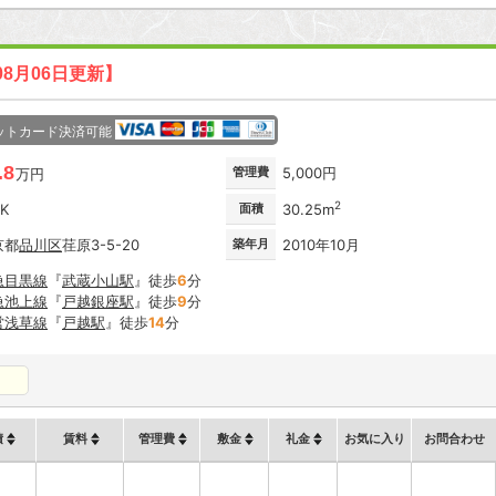
08月06日更新】
ットカード決済可能
.8
管理費
5,000円
万円
2
DK
面積
30.25m
京都
品川区
荏原3-5-20
築年月
2010年10月
急目黒線
『
武蔵小山駅
』徒歩
6
分
急池上線
『
戸越銀座駅
』徒歩
9
分
営浅草線
『
戸越駅
』徒歩
14
分
積
賃料
管理費
敷金
礼金
お気に入り
お問合わせ