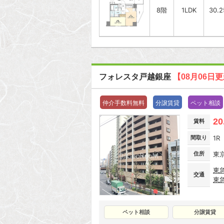
8階
1LDK
30.
フォレスタ戸越銀座
【08月06日
仲介手数料無料
分譲賃貸
ペット相談
20
賃料
間取り
1R
住所
東
東
交通
東
ペット相談
分譲賃貸