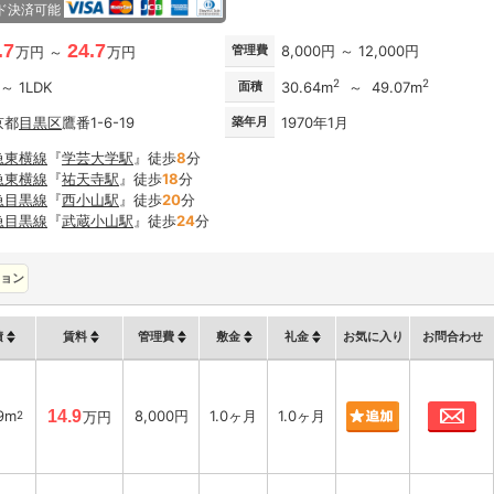
ド決済可能
.7
24.7
管理費
8,000円 ～ 12,000円
万円 ～
万円
2
2
 ～ 1LDK
面積
30.64m
～ 49.07m
京都
目黒区
鷹番1-6-19
築年月
1970年1月
急東横線
『
学芸大学駅
』徒歩
8
分
急東横線
『
祐天寺駅
』徒歩
18
分
急目黒線
『
西小山駅
』徒歩
20
分
急目黒線
『
武蔵小山駅
』徒歩
24
分
ョン
積
賃料
管理費
敷金
礼金
お気に入り
お問合わせ
お
89m
14.9
8,000円
1.0ヶ月
1.0ヶ月
2
万円