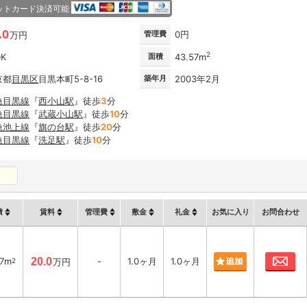
ットカード決済可能
.0
管理費
0円
万円
2
DK
面積
43.57m
京都
目黒区
目黒本町5-8-16
築年月
2003年2月
急目黒線
『
西小山駅
』徒歩
3
分
急目黒線
『
武蔵小山駅
』徒歩
10
分
急池上線
『
旗の台駅
』徒歩
20
分
急目黒線
『
洗足駅
』徒歩
10
分
積
賃料
管理費
敷金
礼金
お気に入り
お問合わせ
お
57m
20.0
-
1.0ヶ月
1.0ヶ月
2
万円