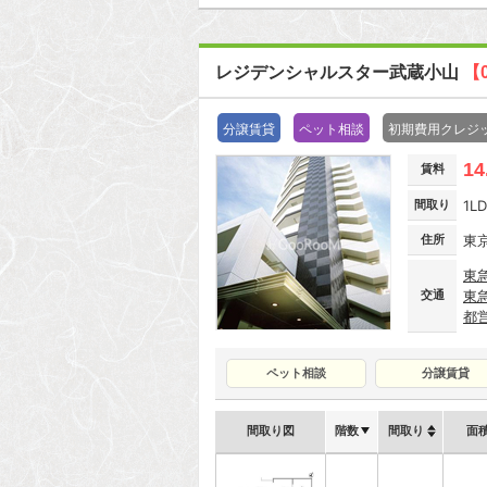
レジデンシャルスター武蔵小山
【
分譲賃貸
ペット相談
初期費用クレジ
14
賃料
間取り
1L
住所
東
東
交通
東
都
ペット相談
分譲賃貸
間取り図
階数
間取り
面