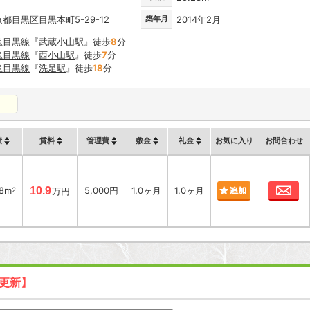
京都
目黒区
目黒本町5-29-12
築年月
2014年2月
急目黒線
『
武蔵小山駅
』徒歩
8
分
急目黒線
『
西小山駅
』徒歩
7
分
急目黒線
『
洗足駅
』徒歩
18
分
積
賃料
管理費
敷金
礼金
お気に入り
お問合わせ
お
28m
10.9
5,000円
1.0ヶ月
1.0ヶ月
2
万円
日更新】