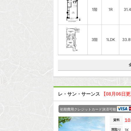
1階
1R
31.
3階
1LDK
33.
レ・サン・サーンス
【08月06日
初期費用クレジットカード決済可能
10
賃料
間取り
1K