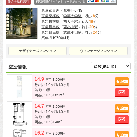
仲介手数料無料
初期費用クレジットカード決済可能
東京都
目黒区
鷹番1-6-19
東急東横線
『
学芸大学駅
』徒歩
8
分
東急東横線
『
祐天寺駅
』徒歩
18
分
東急目黒線
『
西小山駅
』徒歩
20
分
東急目黒線
『
武蔵小山駅
』徒歩
24
分
築年月1970年1月
デザイナーズマンション
ヴィンテージマンション
空室情報
14.9
8,000円
追加
万円
敷/礼：1.0ヶ月/1.0ヶ月
階 数：1階
お問
2
間/広：1R 31.89m
14.7
8,000円
追加
万円
敷/礼：1.0ヶ月/1.0ヶ月
階 数：1階
お問
2
間/広：1R 31.4m
16.2
8,000円
追加
万円