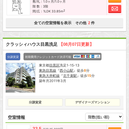
敷/礼：1.0ヶ月/1.0ヶ月
階 数：3階
お問
2
間/広：1LDK 33.85m
全ての空室情報を表示 その他
件
2
クラッシィハウス目黒洗足
【08月07日更新】
分譲賃貸
初期費用クレジットカード決済可能
東京都
目黒区
洗足1-15-13
東急目黒線
『
西小山駅
』徒歩
8
分
東急大井町線
『
北千束駅
』徒歩
15
分
築年月2011年3月
分譲賃貸
デザイナーズマンション
空室情報
33.5