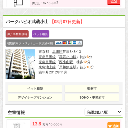
2
間/広：1R 16.8m
パークハビオ武蔵小山
【08月07日更新】
仲介手数料無料
ペット相談
初期費用クレジットカード決済可能
東京都
品川区
荏原3-8-13
東急目黒線
『
武蔵小山駅
』徒歩
6
分
東急目黒線
『
西小山駅
』徒歩
12
分
東急池上線
『
戸越銀座駅
』徒歩
10
分
築年月2012年11月
ペット相談
楽器可
デザイナーズマンション
SOHO・事務所可
空室情報
13.8
10,000円
追加
万円