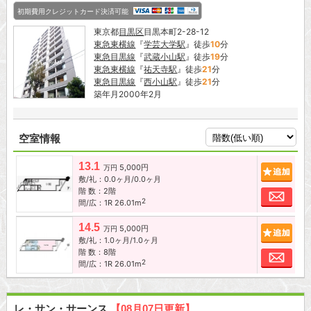
初期費用クレジットカード決済可能
東京都
目黒区
目黒本町2-28-12
東急東横線
『
学芸大学駅
』徒歩
10
分
東急目黒線
『
武蔵小山駅
』徒歩
19
分
東急東横線
『
祐天寺駅
』徒歩
21
分
東急目黒線
『
西小山駅
』徒歩
21
分
築年月2000年2月
空室情報
13.1
5,000円
追加
万円
敷/礼：0.0ヶ月/0.0ヶ月
階 数：2階
お問
2
間/広：1R 26.01m
14.5
5,000円
追加
万円
敷/礼：1.0ヶ月/1.0ヶ月
階 数：8階
お問
2
間/広：1R 26.01m
レ・サン・サーンス
【08月07日更新】