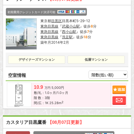
初期費用クレジットカード決済可能
東京都
目黒区
目黒本町5-29-12
東急目黒線
『
武蔵小山駅
』徒歩
8
分
東急目黒線
『
西小山駅
』徒歩
7
分
東急目黒線
『
洗足駅
』徒歩
18
分
築年月2014年2月
デザイナーズマンション
低層マンション
空室情報
10.9
5,000円
追加
万円
敷/礼：1.0ヶ月/1.0ヶ月
階 数：3階
お問
2
間/広：1K 25.28m
カスタリア目黒鷹番
【08月07日更新】