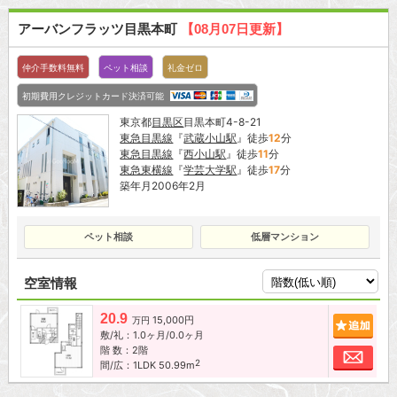
アーバンフラッツ目黒本町
【08月07日更新】
仲介手数料無料
ペット相談
礼金ゼロ
初期費用クレジットカード決済可能
東京都
目黒区
目黒本町4-8-21
東急目黒線
『
武蔵小山駅
』徒歩
12
分
東急目黒線
『
西小山駅
』徒歩
11
分
東急東横線
『
学芸大学駅
』徒歩
17
分
築年月2006年2月
ペット相談
低層マンション
空室情報
20.9
15,000円
追加
万円
敷/礼：1.0ヶ月/0.0ヶ月
階 数：2階
お問
2
間/広：1LDK 50.99m