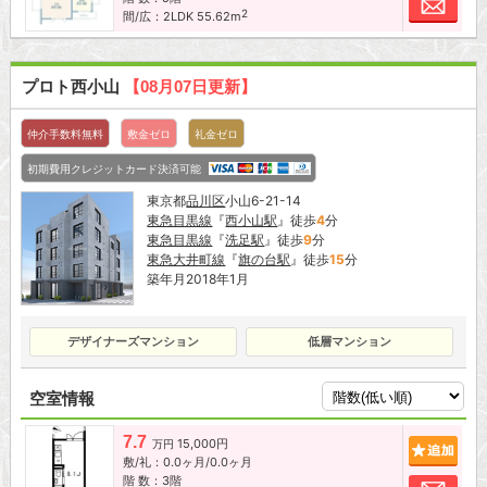
2
間/広：2LDK 55.62m
プロト西小山
【08月07日更新】
仲介手数料無料
敷金ゼロ
礼金ゼロ
初期費用クレジットカード決済可能
東京都
品川区
小山6-21-14
東急目黒線
『
西小山駅
』徒歩
4
分
東急目黒線
『
洗足駅
』徒歩
9
分
東急大井町線
『
旗の台駅
』徒歩
15
分
築年月2018年1月
デザイナーズマンション
低層マンション
空室情報
7.7
15,000円
追加
万円
敷/礼：0.0ヶ月/0.0ヶ月
階 数：3階
お問