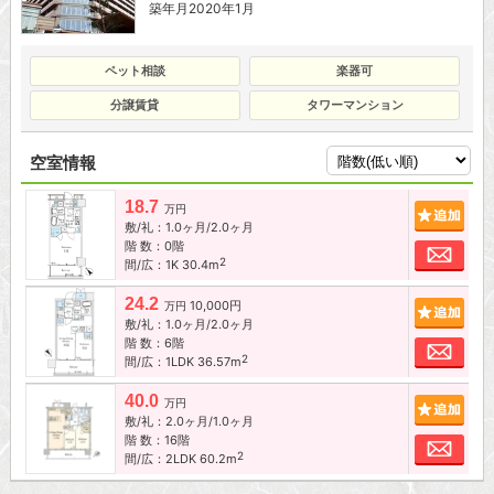
築年月2020年1月
ペット相談
楽器可
分譲賃貸
タワーマンション
空室情報
18.7
追加
万円
敷/礼：1.0ヶ月/2.0ヶ月
階 数：0階
お問
2
間/広：1K 30.4m
24.2
10,000円
追加
万円
敷/礼：1.0ヶ月/2.0ヶ月
階 数：6階
お問
2
間/広：1LDK 36.57m
40.0
追加
万円
敷/礼：2.0ヶ月/1.0ヶ月
階 数：16階
お問
2
間/広：2LDK 60.2m