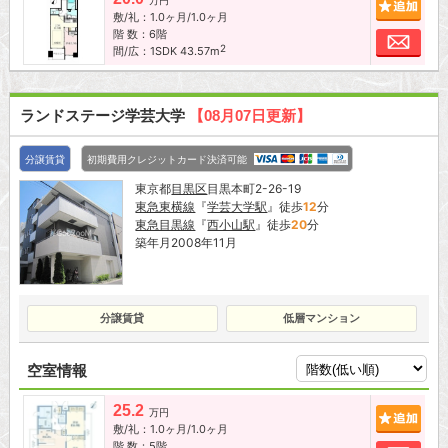
追加
万円
敷/礼：1.0ヶ月/1.0ヶ月
階 数：6階
お問
2
間/広：1SDK 43.57m
ランドステージ学芸大学
【08月07日更新】
分譲賃貸
初期費用クレジットカード決済可能
東京都
目黒区
目黒本町2-26-19
東急東横線
『
学芸大学駅
』徒歩
12
分
東急目黒線
『
西小山駅
』徒歩
20
分
築年月2008年11月
分譲賃貸
低層マンション
空室情報
25.2
追加
万円
敷/礼：1.0ヶ月/1.0ヶ月
階 数：5階
お問