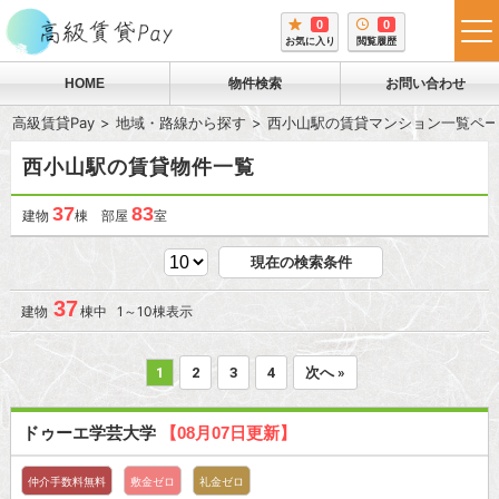
0
0
tog
お気に入り
閲覧履歴
me
HOME
物件検索
お問い合わせ
高級賃貸Pay
地域・路線から探す
西小山駅の賃貸マンション一覧ペー
西小山駅の賃貸物件一覧
37
83
建物
棟 部屋
室
現在の検索条件
37
建物
棟中 1～10棟表示
1
2
3
4
次へ »
ドゥーエ学芸大学
【08月07日更新】
仲介手数料無料
敷金ゼロ
礼金ゼロ