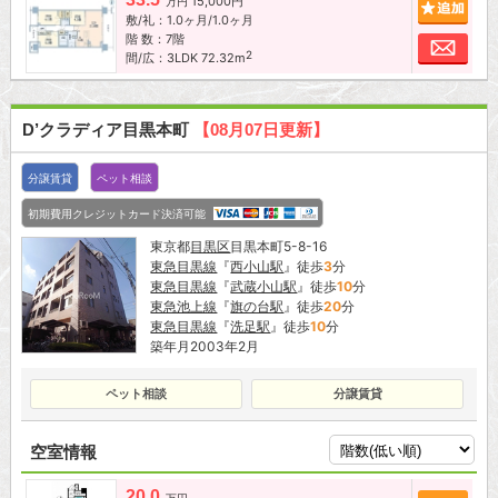
15,000円
追加
万円
敷/礼：1.0ヶ月/1.0ヶ月
階 数：7階
お問
2
間/広：3LDK 72.32m
D’クラディア目黒本町
【08月07日更新】
分譲賃貸
ペット相談
初期費用クレジットカード決済可能
東京都
目黒区
目黒本町5-8-16
東急目黒線
『
西小山駅
』徒歩
3
分
東急目黒線
『
武蔵小山駅
』徒歩
10
分
東急池上線
『
旗の台駅
』徒歩
20
分
東急目黒線
『
洗足駅
』徒歩
10
分
築年月2003年2月
ペット相談
分譲賃貸
空室情報
20.0