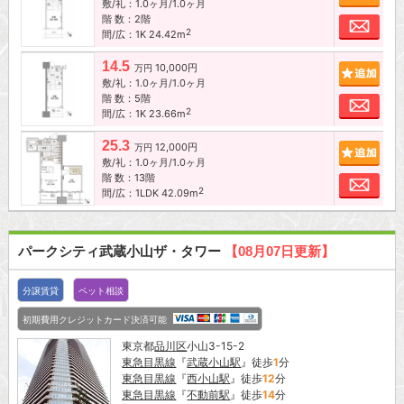
敷/礼：1.0ヶ月/1.0ヶ月
階 数：2階
お問
2
間/広：1K 24.42m
14.5
10,000円
追加
万円
敷/礼：1.0ヶ月/1.0ヶ月
階 数：5階
お問
2
間/広：1K 23.66m
25.3
12,000円
追加
万円
敷/礼：1.0ヶ月/1.0ヶ月
階 数：13階
お問
2
間/広：1LDK 42.09m
パークシティ武蔵小山ザ・タワー
【08月07日更新】
分譲賃貸
ペット相談
初期費用クレジットカード決済可能
東京都
品川区
小山3-15-2
東急目黒線
『
武蔵小山駅
』徒歩
1
分
東急目黒線
『
西小山駅
』徒歩
12
分
東急目黒線
『
不動前駅
』徒歩
14
分